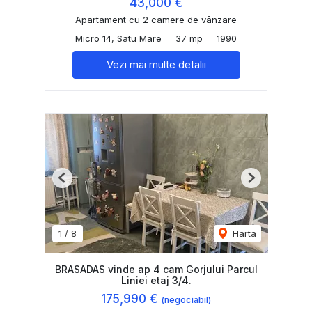
43,000 €
Apartament cu 2 camere de vânzare
Micro 14, Satu Mare
37 mp
1990
Vezi mai multe detalii
Previous
Next
1
/
8
Harta
BRASADAS vinde ap 4 cam Gorjului Parcul
Liniei etaj 3/4.
175,990 €
(negociabil)