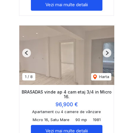
Vezi mai multe detalii
Previous
Next
1
/
8
Harta
BRASADAS vinde ap 4 cam etaj 3/4 in Micro
16.
96,900 €
Apartament cu 4 camere de vânzare
Micro 16, Satu Mare
90 mp
1981
Vezi mai multe detalii