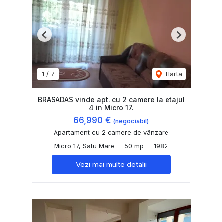
Previous
Next
1
/
7
Harta
BRASADAS vinde apt. cu 2 camere la etajul
4 in Micro 17.
66,990 €
(negociabil)
Apartament cu 2 camere de vânzare
Micro 17, Satu Mare
50 mp
1982
Vezi mai multe detalii