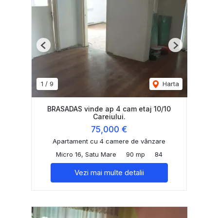
Previous
Next
1
/
9
Harta
BRASADAS vinde ap 4 cam etaj 10/10
Careiului.
75,000 €
Apartament cu 4 camere de vânzare
Micro 16, Satu Mare
90 mp
84
Vezi mai multe detalii