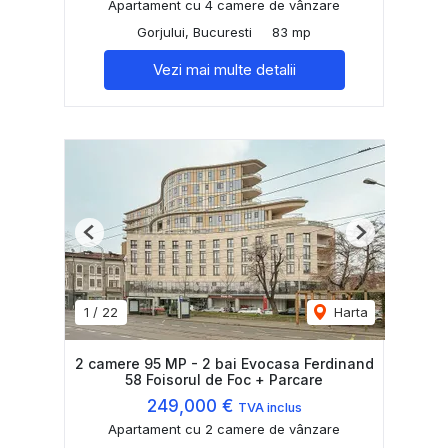
Apartament cu 4 camere de vânzare
Gorjului, Bucuresti
83 mp
Vezi mai multe detalii
Previous
Next
1
/
22
Harta
2 camere 95 MP - 2 bai Evocasa Ferdinand
58 Foisorul de Foc + Parcare
249,000 €
TVA inclus
Apartament cu 2 camere de vânzare