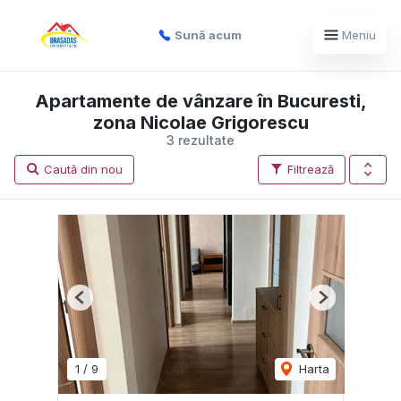
Sună acum
Meniu
Apartamente de vânzare în Bucuresti,
zona Nicolae Grigorescu
3 rezultate
Caută din nou
Filtrează
Previous
Next
1
/
9
Harta