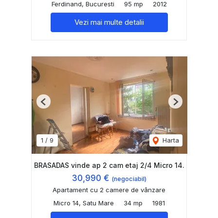
Ferdinand, Bucuresti
95 mp
2012
Vezi mai multe detalii
Previous
Next
1
/
9
Harta
BRASADAS vinde ap 2 cam etaj 2/4 Micro 14.
30,990 €
(negociabil)
Apartament cu 2 camere de vânzare
Micro 14, Satu Mare
34 mp
1981