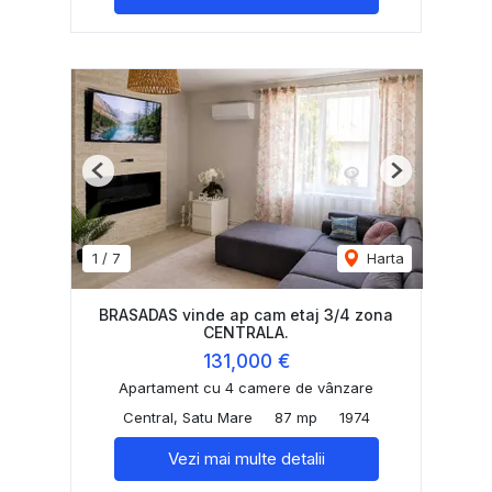
Previous
Next
1
/
7
Harta
BRASADAS vinde ap cam etaj 3/4 zona
CENTRALA.
131,000 €
Apartament cu 4 camere de vânzare
Central, Satu Mare
87 mp
1974
Vezi mai multe detalii