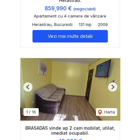
Herăstrău.
859,990 €
(negociabil)
Apartament cu 4 camere de vânzare
Herastrau, Bucuresti
131 mp
2009
Vezi mai multe detalii
Previous
Next
1
/
16
Harta
BRASADAS vinde ap 2 cam mobilat, utilat,
imediat ocupabil.