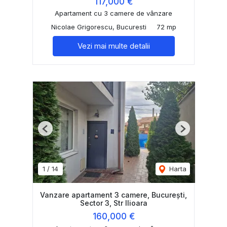
117,000 €
Apartament cu 3 camere de vânzare
Nicolae Grigorescu, Bucuresti
72 mp
Vezi mai multe detalii
Previous
Next
1
/
14
Harta
Vanzare apartament 3 camere, Bucureşti,
Sector 3, Str Ilioara
160,000 €