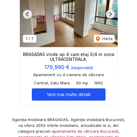
Previous
Next
1
/
7
Harta
BRASADAS vinde ap 4 cam etaj 3/4 in zona
ULTRACENTRALA.
179,990 €
(negociabil)
Apartament cu 4 camere de vânzare
Central, Satu Mare
90 mp
1992
Vezi mai multe detalii
Agenția Imobiliara BRASADAS, Agenție imobiliară Bucuresti,
va ofera 3050 oferte imobiliare, actualizate la zi, din
categorii precum
apartamente de vânzare Bucuresti
,
apartamente de vânzare Satu Mare
,
apartamente de