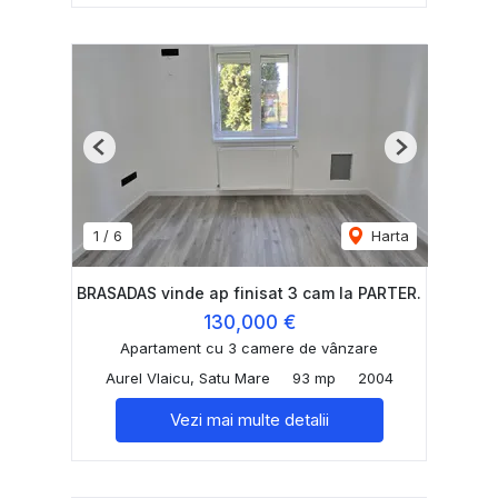
Previous
Next
1
/
6
Harta
BRASADAS vinde ap finisat 3 cam la PARTER.
130,000 €
Apartament cu 3 camere de vânzare
Aurel Vlaicu, Satu Mare
93 mp
2004
Vezi mai multe detalii