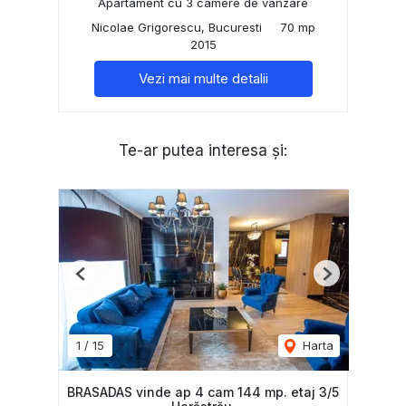
Apartament cu 3 camere de vânzare
Nicolae Grigorescu, Bucuresti
70 mp
2015
Vezi mai multe detalii
Te-ar putea interesa și:
Previous
Next
1
/
15
Harta
BRASADAS vinde ap 4 cam 144 mp. etaj 3/5