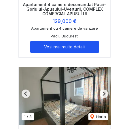
Apartament 4 camere decomandat Pacii-
Gorjului-Apusului-Uverturii, COMPLEX
COMERCIAL APUSULUI
129,000 €
Apartament cu 4 camere de vânzare
Pacii, Bucuresti
Vezi mai multe detalii
Previous
Next
1
/
8
Harta