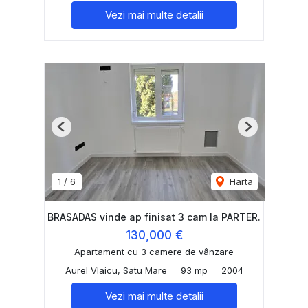
Vezi mai multe detalii
Previous
Next
1
/
6
Harta
BRASADAS vinde ap finisat 3 cam la PARTER.
130,000 €
Apartament cu 3 camere de vânzare
Aurel Vlaicu, Satu Mare
93 mp
2004
Vezi mai multe detalii