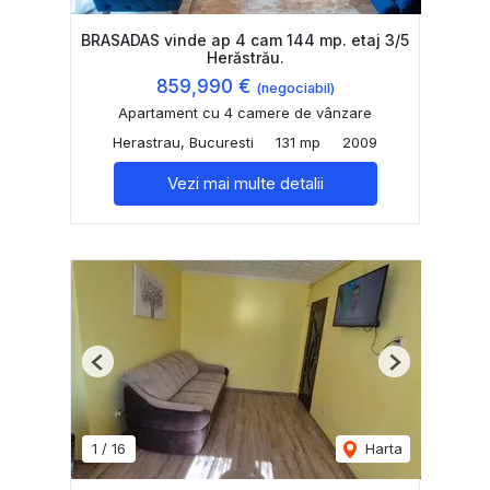
BRASADAS vinde ap 4 cam 144 mp. etaj 3/5
Herăstrău.
859,990 €
(negociabil)
Apartament cu 4 camere de vânzare
Herastrau, Bucuresti
131 mp
2009
Vezi mai multe detalii
Previous
Next
1
/
16
Harta