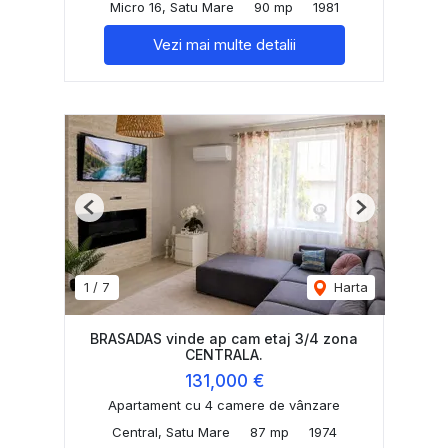
Micro 16, Satu Mare
90 mp
1981
Vezi mai multe detalii
Previous
Next
1
/
7
Harta
BRASADAS vinde ap cam etaj 3/4 zona
CENTRALA.
131,000 €
Apartament cu 4 camere de vânzare
Central, Satu Mare
87 mp
1974