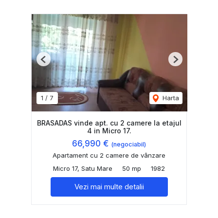
Previous
Next
1
/
7
Harta
BRASADAS vinde apt. cu 2 camere la etajul
4 in Micro 17.
66,990 €
(negociabil)
Apartament cu 2 camere de vânzare
Micro 17, Satu Mare
50 mp
1982
Vezi mai multe detalii