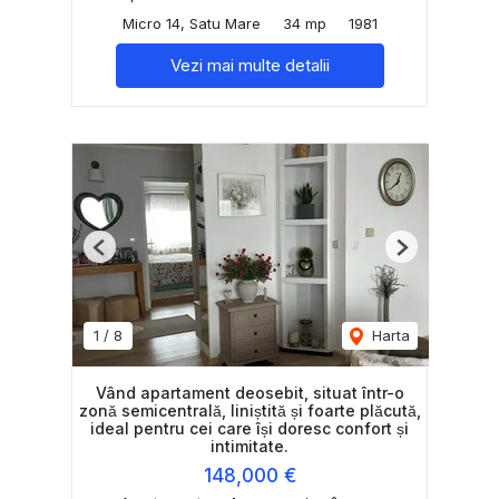
Micro 14, Satu Mare
34 mp
1981
Vezi mai multe detalii
Previous
Next
1
/
8
Harta
Vând apartament deosebit, situat într-o
zonă semicentrală, liniștită și foarte plăcută,
ideal pentru cei care își doresc confort și
intimitate.
148,000 €