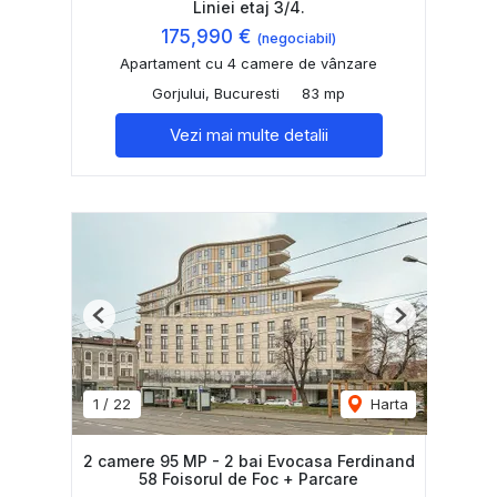
Liniei etaj 3/4.
175,990 €
(negociabil)
Apartament cu 4 camere de vânzare
Gorjului, Bucuresti
83 mp
Vezi mai multe detalii
Previous
Next
1
/
22
Harta
2 camere 95 MP - 2 bai Evocasa Ferdinand
58 Foisorul de Foc + Parcare