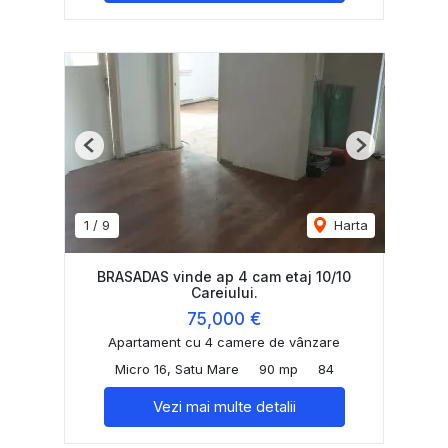
Previous
Next
1
/
9
Harta
BRASADAS vinde ap 4 cam etaj 10/10
Careiului.
75,000 €
Apartament cu 4 camere de vânzare
Micro 16, Satu Mare
90 mp
84
Vezi mai multe detalii