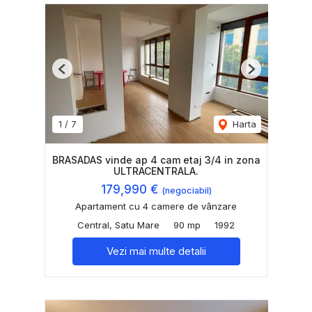
Previous
Next
1
/
7
Harta
BRASADAS vinde ap 4 cam etaj 3/4 in zona
ULTRACENTRALA.
179,990 €
(negociabil)
Apartament cu 4 camere de vânzare
Central, Satu Mare
90 mp
1992
Vezi mai multe detalii