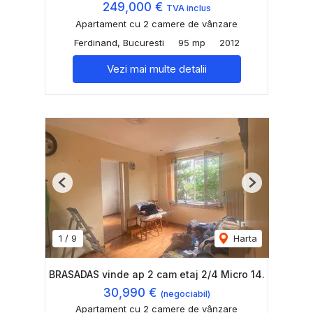
249,000 €
TVA inclus
Apartament cu 2 camere de vânzare
Ferdinand, Bucuresti
95 mp
2012
Vezi mai multe detalii
Previous
Next
1
/
9
Harta
BRASADAS vinde ap 2 cam etaj 2/4 Micro 14.
30,990 €
(negociabil)
Apartament cu 2 camere de vânzare