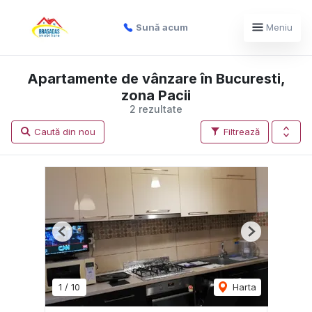
Sună acum
Meniu
Apartamente de vânzare în Bucuresti,
zona Pacii
2 rezultate
Caută din nou
Filtrează
Previous
Next
1
/
10
Harta