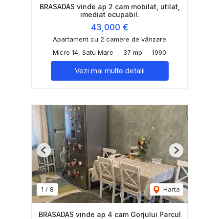
BRASADAS vinde ap 2 cam mobilat, utilat,
imediat ocupabil.
43,000 €
Apartament cu 2 camere de vânzare
Micro 14, Satu Mare
37 mp
1990
Vezi mai multe detalii
Previous
Next
1
/
8
Harta
BRASADAS vinde ap 4 cam Gorjului Parcul