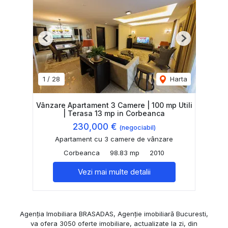
Previous
Next
1
/
28
Harta
Vânzare Apartament 3 Camere | 100 mp Utili
| Terasa 13 mp in Corbeanca
230,000 €
(negociabil)
Apartament cu 3 camere de vânzare
Corbeanca
98.83 mp
2010
Vezi mai multe detalii
Agenția Imobiliara BRASADAS, Agenție imobiliară Bucuresti,
va ofera 3050 oferte imobiliare, actualizate la zi, din