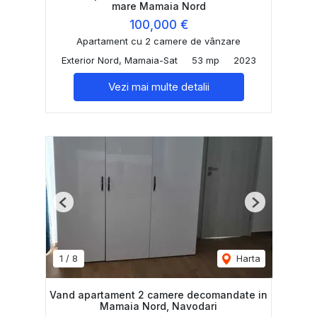
mare Mamaia Nord
100,000 €
Apartament cu 2 camere de vânzare
Exterior Nord, Mamaia-Sat
53 mp
2023
Vezi mai multe detalii
Previous
Next
1
/
8
Harta
Vand apartament 2 camere decomandate in
Mamaia Nord, Navodari