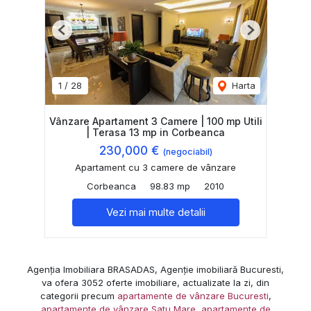
Previous
Next
1
/
28
Harta
Vânzare Apartament 3 Camere | 100 mp Utili
| Terasa 13 mp in Corbeanca
230,000 €
(negociabil)
Apartament cu 3 camere de vânzare
Corbeanca
98.83 mp
2010
Vezi mai multe detalii
Agenția Imobiliara BRASADAS, Agenție imobiliară Bucuresti,
va ofera 3052 oferte imobiliare, actualizate la zi, din
categorii precum
apartamente de vânzare Bucuresti
,
apartamente de vânzare Satu Mare
,
apartamente de