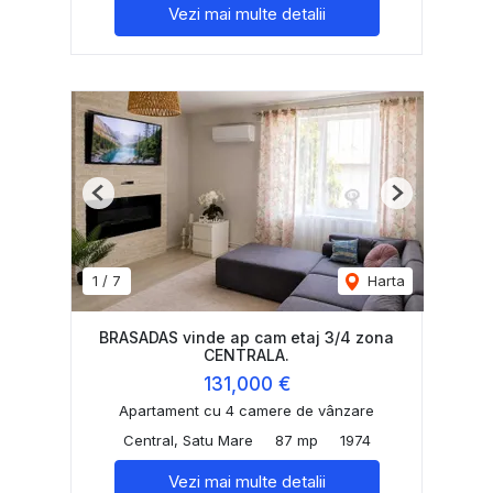
Vezi mai multe detalii
Previous
Next
1
/
7
Harta
BRASADAS vinde ap cam etaj 3/4 zona
CENTRALA.
131,000 €
Apartament cu 4 camere de vânzare
Central, Satu Mare
87 mp
1974
Vezi mai multe detalii