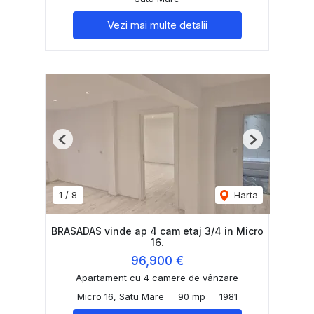
Vezi mai multe detalii
Previous
Next
1
/
8
Harta
BRASADAS vinde ap 4 cam etaj 3/4 in Micro
16.
96,900 €
Apartament cu 4 camere de vânzare
Micro 16, Satu Mare
90 mp
1981