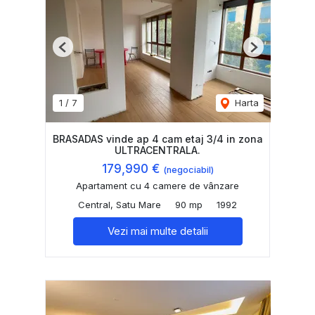
Previous
Next
1
/
7
Harta
BRASADAS vinde ap 4 cam etaj 3/4 in zona
ULTRACENTRALA.
179,990 €
(negociabil)
Apartament cu 4 camere de vânzare
Central, Satu Mare
90 mp
1992
Vezi mai multe detalii