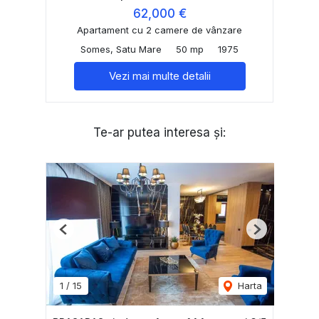
62,000 €
Apartament cu 2 camere de vânzare
Somes, Satu Mare
50 mp
1975
Vezi mai multe detalii
Te-ar putea interesa și:
Previous
Next
1
/
15
Harta