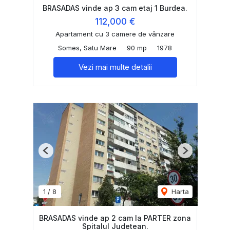
BRASADAS vinde ap 3 cam etaj 1 Burdea.
112,000 €
Apartament cu 3 camere de vânzare
Somes, Satu Mare
90 mp
1978
Vezi mai multe detalii
Previous
Next
1
/
8
Harta
BRASADAS vinde ap 2 cam la PARTER zona
Spitalul Judetean.