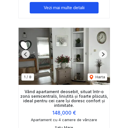
Vezi mai multe detalii
Previous
Next
1
/
8
Harta
Vând apartament deosebit, situat într-o
zonă semicentrală, liniștită și foarte plăcută,
ideal pentru cei care își doresc confort și
intimitate.
148,000 €
Apartament cu 4 camere de vânzare
Satu Mare