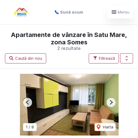
Sună acum
Meniu
Apartamente de vânzare în Satu Mare,
zona Somes
2 rezultate
Caută din nou
Filtrează
Previous
Next
1
/
8
Harta