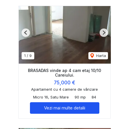
Previous
Next
1
/
9
Harta
BRASADAS vinde ap 4 cam etaj 10/10
Careiului.
75,000 €
Apartament cu 4 camere de vânzare
Micro 16, Satu Mare
90 mp
84
Vezi mai multe detalii