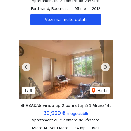
Apartament cu 2 camere de vânzare
Ferdinand, Bucuresti
95 mp
2012
Vezi mai multe detalii
Previous
Next
1
/
9
Harta
BRASADAS vinde ap 2 cam etaj 2/4 Micro 14.
30,990 €
(negociabil)
Apartament cu 2 camere de vânzare
Micro 14, Satu Mare
34 mp
1981