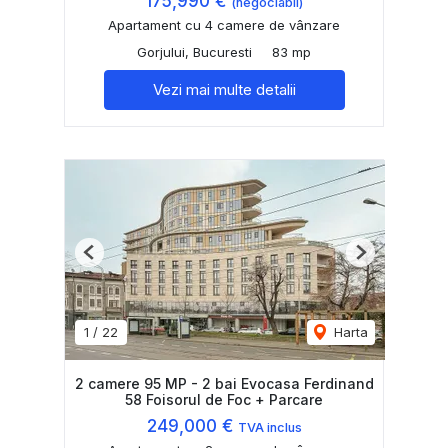
175,990 €
(negociabil)
Apartament cu 4 camere de vânzare
Gorjului, Bucuresti
83 mp
Vezi mai multe detalii
Previous
Next
1
/
22
Harta
2 camere 95 MP - 2 bai Evocasa Ferdinand
58 Foisorul de Foc + Parcare
249,000 €
TVA inclus