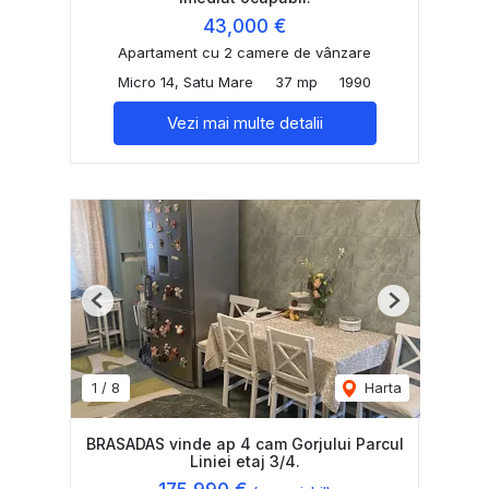
43,000 €
Apartament cu 2 camere de vânzare
Micro 14, Satu Mare
37 mp
1990
Vezi mai multe detalii
Previous
Next
1
/
8
Harta
BRASADAS vinde ap 4 cam Gorjului Parcul
Liniei etaj 3/4.