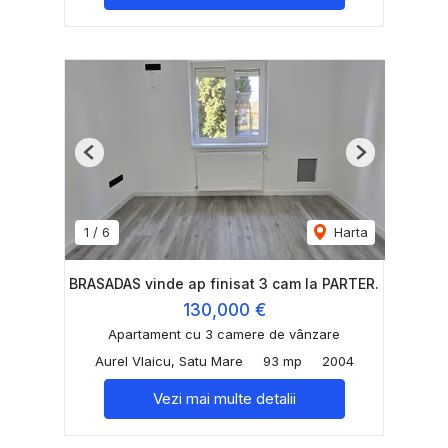
Previous
Next
1
/
6
Harta
BRASADAS vinde ap finisat 3 cam la PARTER.
130,000 €
Apartament cu 3 camere de vânzare
Aurel Vlaicu, Satu Mare
93 mp
2004
Vezi mai multe detalii