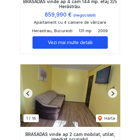
BRASADAS vinde ap 4 cam 144 mp. etaj 3/5
Herăstrău.
859,990 €
(negociabil)
Apartament cu 4 camere de vânzare
Herastrau, Bucuresti
131 mp
2009
Vezi mai multe detalii
Previous
Next
1
/
16
Harta
BRASADAS vinde ap 2 cam mobilat, utilat,
imediat ocupabil.