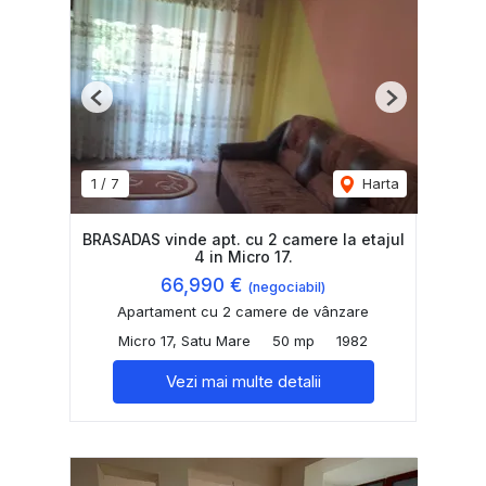
Previous
Next
1
/
7
Harta
BRASADAS vinde apt. cu 2 camere la etajul
4 in Micro 17.
66,990 €
(negociabil)
Apartament cu 2 camere de vânzare
Micro 17, Satu Mare
50 mp
1982
Vezi mai multe detalii