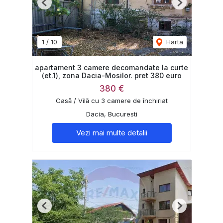
Previous
Next
1
/
10
Harta
apartament 3 camere decomandate la curte
(et.1), zona Dacia-Mosilor. pret 380 euro
380 €
Casă / Vilă cu 3 camere de închiriat
Dacia, Bucuresti
Vezi mai multe detalii
Previous
Next