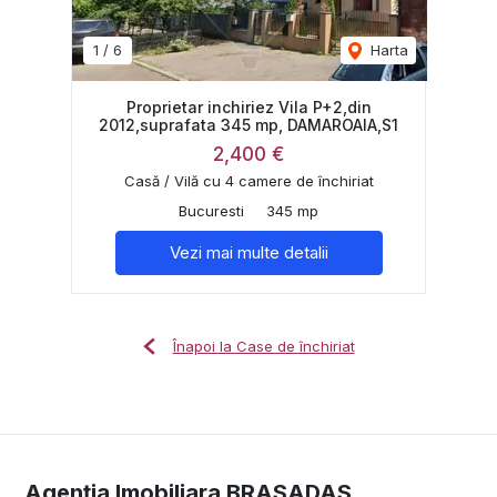
1
/
6
Harta
Proprietar inchiriez Vila P+2,din
2012,suprafata 345 mp, DAMAROAIA,S1
2,400 €
Casă / Vilă cu 4 camere de închiriat
Bucuresti
345 mp
Vezi mai multe detalii
Înapoi la Case de închiriat
Agenția Imobiliara BRASADAS