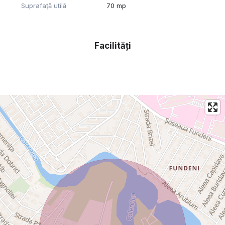
-curent
Suprafață utilă
70 mp
-apa
-gunoi
Facilități
-internet
-cablu TV
-paza
Spatiul nu va putea suferi modificari la pereti, tavane,
ferestre, usi sau instalatie electrica/sanitara.
Proprietate persoana juridica.