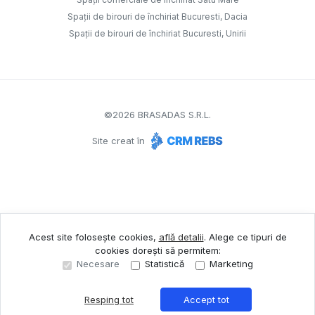
Spații de birouri de închiriat Bucuresti, Dacia
Spații de birouri de închiriat Bucuresti, Unirii
©
2026
BRASADAS S.R.L.
Site creat în
Acest site folosește cookies,
află detalii
.
Alege ce tipuri de
cookies dorești să permitem:
Necesare
Statistică
Marketing
Resping tot
Accept tot
Sună acum
Solicită vizionare