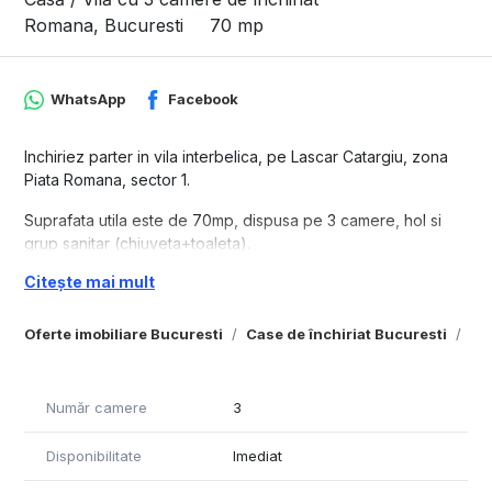
Romana, Bucuresti
70 mp
WhatsApp
Facebook
Inchiriez parter in vila interbelica, pe Lascar Catargiu, zona
Piata Romana, sector 1.
Suprafata utila este de 70mp, dispusa pe 3 camere, hol si
grup sanitar (chiuveta+toaleta).
Citește mai mult
Locatia este situata la parterul unei vile interbelice, renovata
complet, cu usi si geamuri de lemn, parchet de stejar,
instalatie electrica si sanitare refacute, centrala termica
Oferte imobiliare Bucuresti
Case de închiriat Bucuresti
Ca
proprie, aer conditionat, apometre, camere de
supraveghere, alarma, internet, intrare directa din bulevard.
Număr camere
3
Utilitati incluse in chirie:
Disponibilitate
Imediat
-gaze