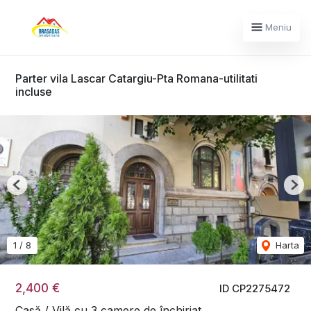
Meniu
Parter vila Lascar Catargiu-Pta Romana-utilitati
incluse
Previous
Nex
1
/
8
Harta
2,400 €
ID CP2275472
Casă / Vilă cu 3 camere de închiriat