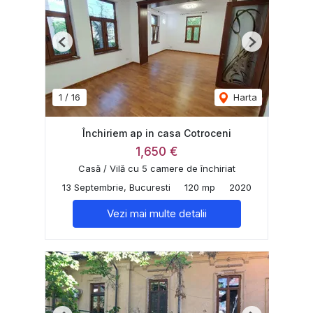
Previous
Next
1
/
16
Harta
Închiriem ap in casa Cotroceni
1,650 €
Casă / Vilă cu 5 camere de închiriat
13 Septembrie, Bucuresti
120 mp
2020
Vezi mai multe detalii