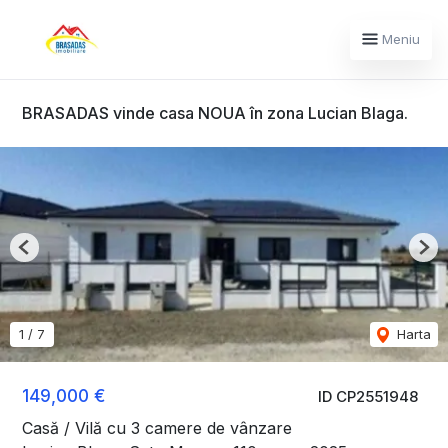
Meniu
BRASADAS vinde casa NOUA în zona Lucian Blaga.
Previous
Nex
1
/
7
Harta
149,000 €
ID CP2551948
Casă / Vilă cu 3 camere de vânzare