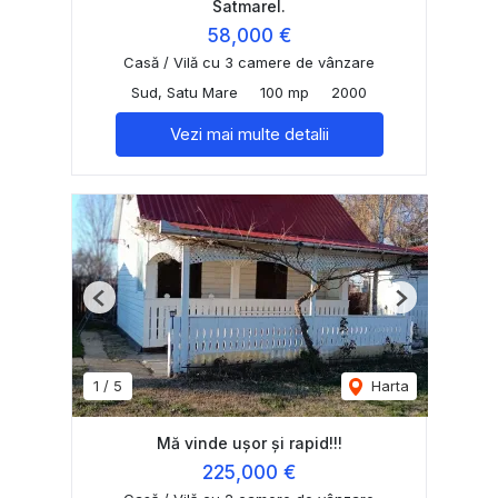
Satmarel.
58,000 €
Casă / Vilă cu 3 camere de vânzare
Sud, Satu Mare
100 mp
2000
Vezi mai multe detalii
Previous
Next
1
/
5
Harta
Mă vinde ușor și rapid!!!
225,000 €