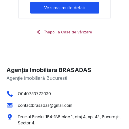
Vezi mai multe detalii
Înapoi la Case de vânzare
Agenția Imobiliara BRASADAS
Agenție imobiliară Bucuresti
O040733773030
contactbrasadas@gmail.com
Drumul Binelui 184-188 bloc 1, etaj 4, ap. 43, București,
Sector 4.