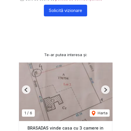
Solicită vizionare
Te-ar putea interesa și:
Previous
Next
1
/
6
Harta
BRASADAS vinde casa cu 3 camere in