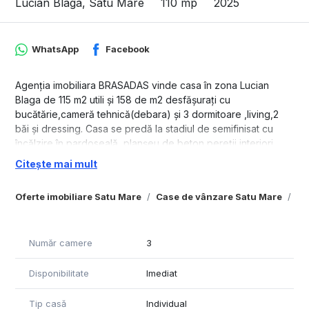
Lucian Blaga, Satu Mare
110 mp
2025
WhatsApp
Facebook
Agenția imobiliara BRASADAS vinde casa în zona Lucian
Blaga de 115 m2 utili și 158 de m2 desfășurați cu
bucătărie,cameră tehnică(debara) și 3 dormitoare ,living,2
băi și dressing. Casa se predă la stadiul de semifinisat cu
încălzire în pardoseală, planșeu de beton,pereții interiori
tencuiți și gletuiti și geamuri termopan cu 7 camere și 3 sticle.
Citește mai mult
Oferte imobiliare Satu Mare
Case de vânzare Satu Mare
Ca
Număr camere
3
Disponibilitate
Imediat
Tip casă
Individual