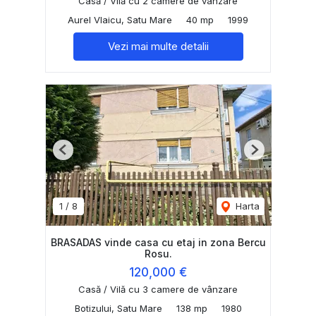
Casă / Vilă cu 2 camere de vânzare
Aurel Vlaicu, Satu Mare
40 mp
1999
Vezi mai multe detalii
Previous
Next
1
/
8
Harta
BRASADAS vinde casa cu etaj in zona Bercu
Rosu.
120,000 €
Casă / Vilă cu 3 camere de vânzare
Botizului, Satu Mare
138 mp
1980