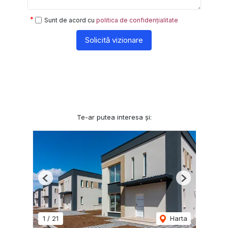
Sunt de acord cu
politica de confidențialitate
Solicită vizionare
Te-ar putea interesa și:
Previous
Next
1
/
21
Harta