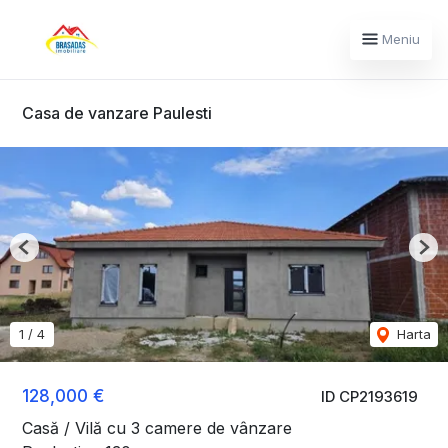
Meniu
Casa de vanzare Paulesti
Previous
Nex
1
/
4
Harta
128,000 €
ID CP2193619
Casă / Vilă cu 3 camere de vânzare