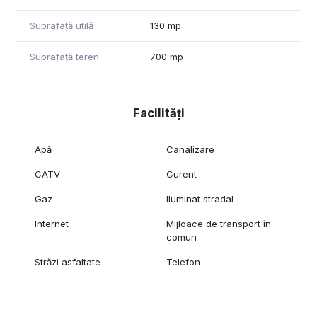
Suprafață utilă
130 mp
Suprafață teren
700 mp
Facilități
Apă
Canalizare
CATV
Curent
Gaz
Iluminat stradal
Internet
Mijloace de transport în
comun
Străzi asfaltate
Telefon