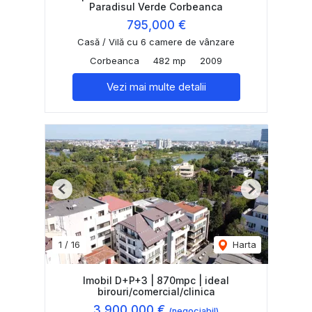
Paradisul Verde Corbeanca
795,000 €
Casă / Vilă cu 6 camere de vânzare
Corbeanca
482 mp
2009
Vezi mai multe detalii
Previous
Next
1
/
16
Harta
Imobil D+P+3 | 870mpc | ideal
birouri/comercial/clinica
3,900,000 €
(negociabil)