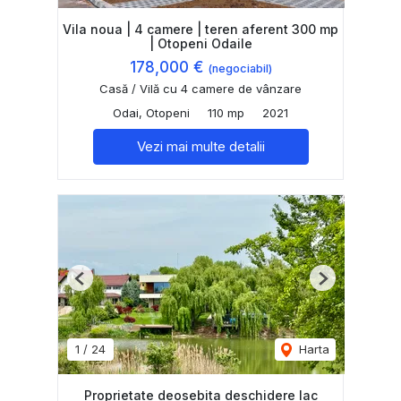
Vila noua | 4 camere | teren aferent 300 mp
| Otopeni Odaile
178,000 €
(negociabil)
Casă / Vilă cu 4 camere de vânzare
Odai, Otopeni
110 mp
2021
Vezi mai multe detalii
Previous
Next
1
/
24
Harta
Proprietate deosebita deschidere lac