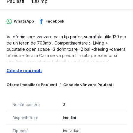
Paulesti
130 mp
WhatsApp
Facebook
Va oferim spre vanzare casa tip parter, suprafata utila 130 mp
pe un teren de 700mp . Compartimentare : -Living +
bucatarie open space -3 dormitoare -2 bai -dresing -camera
tehnica + terasa Casa se va preda fimisata pe exterior si
semifinisata pe interior ( gletuit + un strat de vopsea)
Geamuri triplex , culoare gri antracit, Incalzire in pardosea,
Citește mai mult
Utilitati : Curent trifazic, apa ,Digi internet, gaz, fosa septica
introduse Imobilul se afla pe strada Alexandru Vlahuță,
Oferte imobiliare Paulesti
Case de vânzare Paulesti
continuare la strada Primaverii ,intrarea si de pe strada
Ghioceilor Accept si schimb cu apartament plus diferenta
Număr camere
3
Disponibilitate
Imediat
Tip casă
Individual