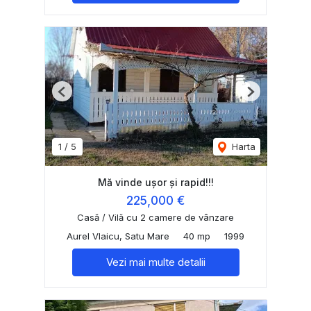
Previous
Next
1
/
5
Harta
Mă vinde ușor și rapid!!!
225,000 €
Casă / Vilă cu 2 camere de vânzare
Aurel Vlaicu, Satu Mare
40 mp
1999
Vezi mai multe detalii