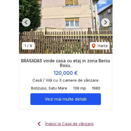
Previous
Next
1
/
8
Harta
BRASADAS vinde casa cu etaj in zona Bercu
Rosu.
120,000 €
Casă / Vilă cu 3 camere de vânzare
Botizului, Satu Mare
138 mp
1980
Vezi mai multe detalii
Înapoi la Case de vânzare