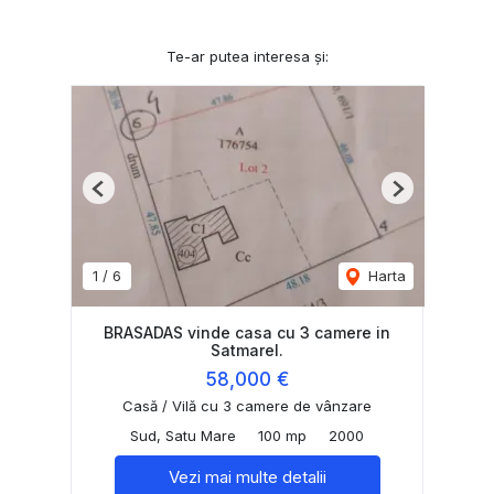
Te-ar putea interesa și:
Previous
Next
1
/
6
Harta
BRASADAS vinde casa cu 3 camere in
Satmarel.
58,000 €
Casă / Vilă cu 3 camere de vânzare
Sud, Satu Mare
100 mp
2000
Vezi mai multe detalii