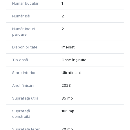
Număr bucătării
1
Casa este utilata ultra modern , totul nou , de la electrosnice
Număr băi
2
pana la mobilier !
Număr locuri
2
parcare
Disponibilitate
Imediat
Tip casă
Case înșiruite
Stare interior
Ultrafinisat
Anul finisării
2023
Suprafață utilă
85 mp
Suprafață
106 mp
construită
Suprafață teren
70 mp