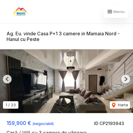
Meniu
Ag. Eu. vinde Casa P+1 3 camere in Mamaia Nord -
Hanul cu Peste
Previous
Nex
1
/
23
Harta
159,900 €
ID CP2193943
(negociabil)
Casă / Vilă cu 3 camere de vânzare