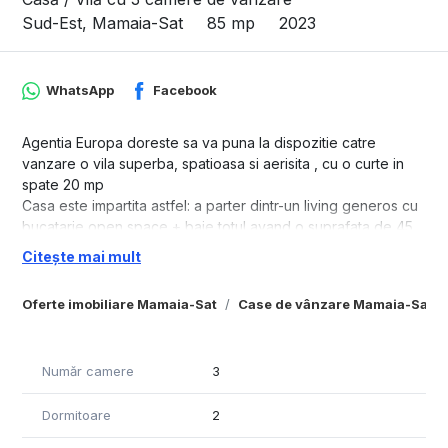
Sud-Est, Mamaia-Sat
85 mp
2023
WhatsApp
Facebook
Agentia Europa doreste sa va puna la dispozitie catre
vanzare o vila superba, spatioasa si aerisita , cu o curte in
spate 20 mp
Casa este impartita astfel: a parter dintr-un living generos cu
bucatarie open space + baie totul avand o suprafata de 45
mp
Citește mai mult
Etajul compus din 2 dormitoare +baie avand o suprafata
totala de 42 mp
Oferte imobiliare Mamaia-Sat
Case de vânzare Mamaia-Sat
Zona este foarte linistita , la doua strazi mai sus de Hanul cu
Peste , la doar 10 min de mers pe jos pana la plaja si 10 min
pana in oras cu masina.
Număr camere
3
Perfecta pentru locuit impreuna cu familia sau profitabila pt
Dormitoare
2
busines !
Casa dispune si de 2 locuri de parcare incluse in pret.