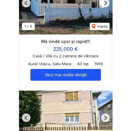
Previous
Next
1
/
5
Harta
Mă vinde ușor și rapid!!!
225,000 €
Casă / Vilă cu 2 camere de vânzare
Aurel Vlaicu, Satu Mare
40 mp
1999
Vezi mai multe detalii
Previous
Next