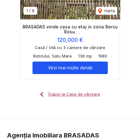
1
/
8
Harta
BRASADAS vinde casa cu etaj in zona Bercu
Rosu.
120,000 €
Casă / Vilă cu 3 camere de vânzare
Botizului, Satu Mare
138 mp
1980
Vezi mai multe detalii
Înapoi la Case de vânzare
Agenția Imobiliara BRASADAS