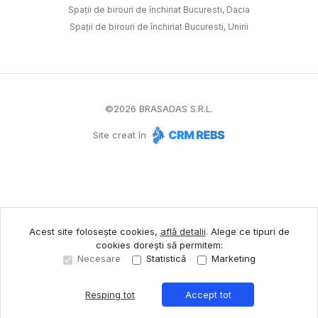
Spații de birouri de închiriat Bucuresti, Dacia
Spații de birouri de închiriat Bucuresti, Unirii
©
2026
BRASADAS S.R.L.
Site creat în
Acest site folosește cookies,
află detalii
.
Alege ce tipuri de
cookies dorești să permitem:
Necesare
Statistică
Marketing
Resping tot
Accept tot
Sună acum
Solicită vizionare