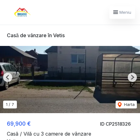
Meniu
Casă de vânzare în Vetis
Previous
Nex
1
/
7
Harta
69,900 €
ID CP2518326
Casă / Vilă cu 3 camere de vânzare