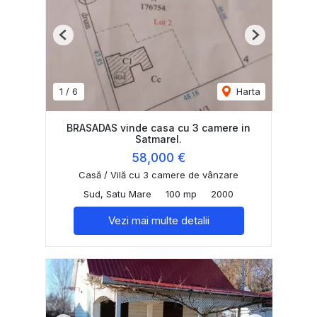
Previous
Next
1
/
6
Harta
BRASADAS vinde casa cu 3 camere in
Satmarel.
58,000 €
Casă / Vilă cu 3 camere de vânzare
Sud, Satu Mare
100 mp
2000
Vezi mai multe detalii