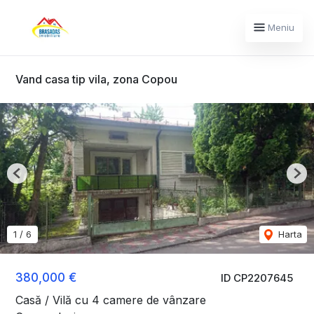
Meniu
Vand casa tip vila, zona Copou
Previous
Nex
1
/
6
Harta
380,000 €
ID CP2207645
Casă / Vilă cu 4 camere de vânzare