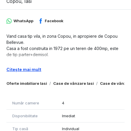
Copou, Iasi
WhatsApp
Facebook
Vand casa tip vila, in zona Copou, in apropiere de Copou
Bellevue.
Casa a fost construita in 1972 pe un teren de 400mp, este
de tip parter+demisol.
Parterul cu suprafata construita de 142mp este alcatuit din:
Citește mai mult
living cu o suprafata de 24mp, camera 18mp, camera 16mp,
camera 14mp, bucatarie 15mp, baie 6mp, debara, camara, 3
Oferte imobiliare Iasi
Case de vânzare Iasi
Case de vânzare
holuri, balcon 6mp cu orientare spre strada/oras.
Demisolul cu suprafata construita de 60mp este alcatuit din: o
camera, garaj si camera tehnica.
Număr camere
4
Casa este construita din caramida cu pereti foarte grosi si
Disponibilitate
Imediat
este amplasa la strada.
Locatia este intr-o zona linistita din Copou, ferita de zgomotul
Tip casă
Individual
orasului, la circa 8 minute de mers pe jos pana la stadion,