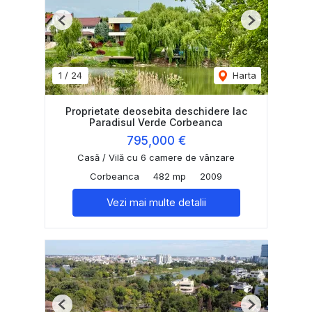
Previous
Next
1
/
24
Harta
Proprietate deosebita deschidere lac
Paradisul Verde Corbeanca
795,000 €
Casă / Vilă cu 6 camere de vânzare
Corbeanca
482 mp
2009
Vezi mai multe detalii
Previous
Next