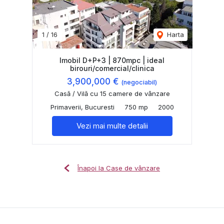
1
/
16
Harta
Imobil D+P+3 | 870mpc | ideal
birouri/comercial/clinica
3,900,000 €
(negociabil)
Casă / Vilă cu 15 camere de vânzare
Primaverii, Bucuresti
750 mp
2000
Vezi mai multe detalii
Înapoi la Case de vânzare