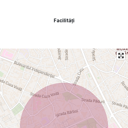
statia George Cosbuc ( bulevardul Carol I ) sau Gradina
botanica si 5 minute distanta fata de complexul Copou
Bellevue/gradinita privata Paradisul copiilor.
Facilități
Casa dispune de toate utilitatile, dar necesita renovare.
Pret 380000 euro putin negociabil.