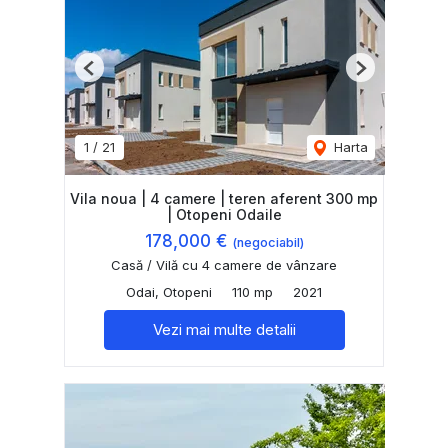
Previous
Next
1
/
21
Harta
Vila noua | 4 camere | teren aferent 300 mp
| Otopeni Odaile
178,000 €
(negociabil)
Casă / Vilă cu 4 camere de vânzare
Odai, Otopeni
110 mp
2021
Vezi mai multe detalii