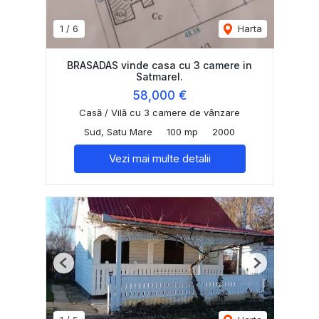
1
/
6
Harta
BRASADAS vinde casa cu 3 camere in
Satmarel.
58,000 €
Casă / Vilă cu 3 camere de vânzare
Sud, Satu Mare
100 mp
2000
Vezi mai multe detalii
Previous
Next