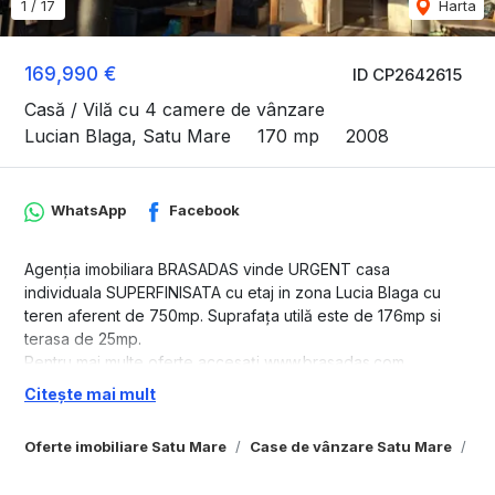
1
/
17
Harta
169,990 €
ID CP2642615
Casă / Vilă cu 4 camere de vânzare
Lucian Blaga, Satu Mare
170 mp
2008
WhatsApp
Facebook
Agenția imobiliara BRASADAS vinde URGENT casa
individuala SUPERFINISATA cu etaj in zona Lucia Blaga cu
teren aferent de 750mp. Suprafața utilă este de 176mp si
terasa de 25mp.
Pentru mai multe oferte accesați www.brasadas.com.
Citește mai mult
Oferte imobiliare Satu Mare
Case de vânzare Satu Mare
Ca