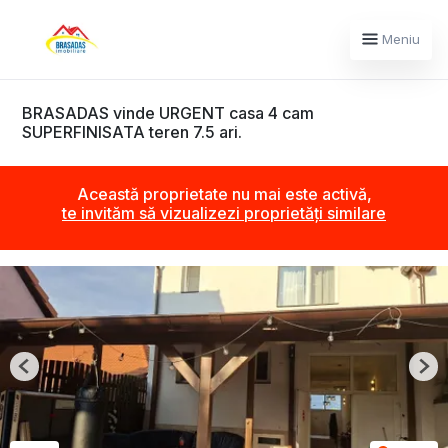
Meniu
BRASADAS vinde URGENT casa 4 cam
SUPERFINISATA teren 7.5 ari.
Această proprietate nu mai este activă,
te invităm să vizualizezi proprietăți similare
Previous
Nex