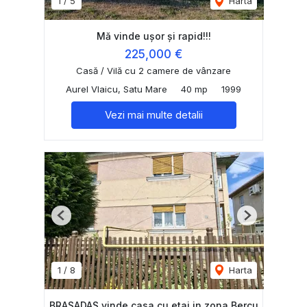
1
/
5
Harta
Mă vinde ușor și rapid!!!
225,000 €
Casă / Vilă cu 2 camere de vânzare
Aurel Vlaicu, Satu Mare
40 mp
1999
Vezi mai multe detalii
Previous
Next
1
/
8
Harta
BRASADAS vinde casa cu etaj in zona Bercu