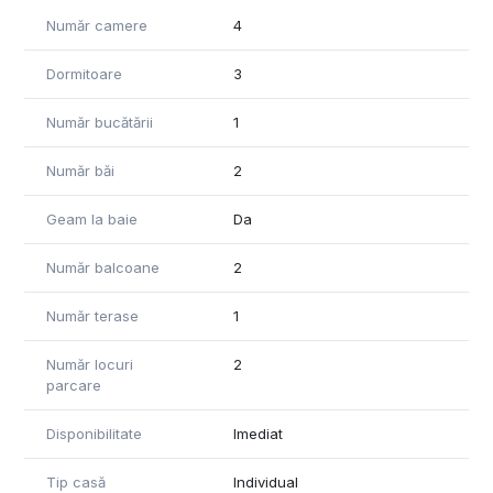
Număr camere
4
Dormitoare
3
Număr bucătării
1
Număr băi
2
Geam la baie
Da
Număr balcoane
2
Număr terase
1
Număr locuri
2
parcare
Disponibilitate
Imediat
Tip casă
Individual