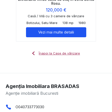
Rosu.
120,000 €
Casă / Vilă cu 3 camere de vânzare
Botizului, Satu Mare
138 mp
1980
Vezi mai multe detalii
Înapoi la Case de vânzare
Agenția Imobiliara BRASADAS
Agenție imobiliară Bucuresti
O040733773030