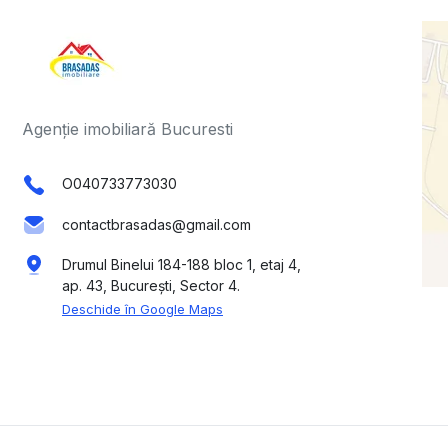
Agenție imobiliară Bucuresti
O040733773030
contactbrasadas@gmail.com
Drumul Binelui 184-188 bloc 1, etaj 4,
ap. 43, București, Sector 4.
Deschide în Google Maps