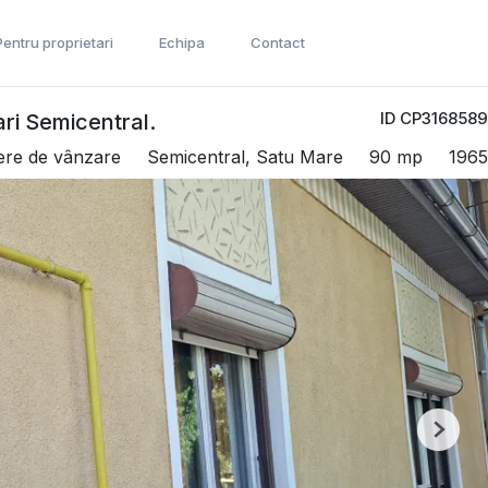
Pentru proprietari
Echipa
Contact
ID CP3168589
ri Semicentral.
ere de vânzare
Semicentral, Satu Mare
90 mp
1965
Next