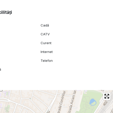
ilități
Cadă
CATV
Curent
l
Internet
Telefon
ă