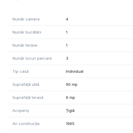
Număr camere
4
Număr bucătării
1
Număr terase
1
Număr locuri parcare
3
Tip casă
Individual
Suprafață utilă
90 mp
Suprafață terasă
6 mp
Acoperiș
Țiglă
An construcție
1965