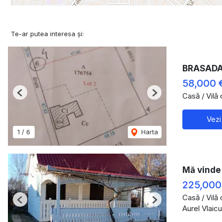
Te-ar putea interesa și:
BRASADAS
58,000 
Casă / Vilă
Previous
Next
Vezi
1
/
6
Harta
Mă vinde 
225,000
Casă / Vilă
Previous
Next
Aurel Vlaic