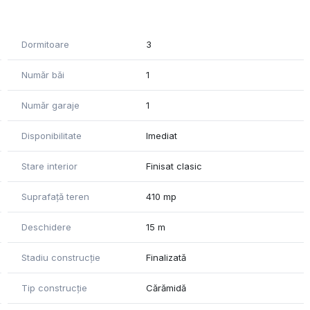
Dormitoare
3
Număr băi
1
Număr garaje
1
Disponibilitate
Imediat
Stare interior
Finisat clasic
Suprafață teren
410 mp
Deschidere
15 m
Stadiu construcție
Finalizată
Tip construcție
Cărămidă