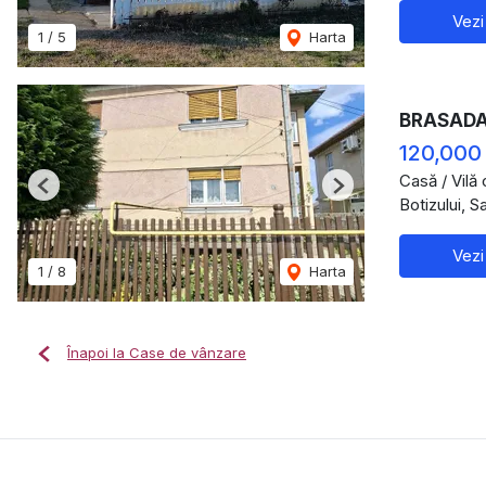
Vezi
1
/
5
Harta
BRASADAS
120,000
Casă / Vilă
Previous
Next
Botizului, 
Vezi
1
/
8
Harta
Înapoi la Case de vânzare