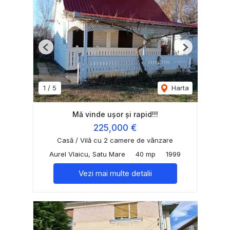
Previous
Next
1
/
5
Harta
Mă vinde ușor și rapid!!!
225,000 €
Casă / Vilă cu 2 camere de vânzare
Aurel Vlaicu, Satu Mare
40 mp
1999
Vezi mai multe detalii