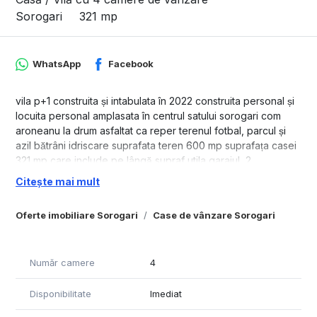
Sorogari
321 mp
WhatsApp
Facebook
vila p+1 construita și intabulata în 2022 construita personal și
locuita personal amplasata în centrul satului sorogari com
aroneanu la drum asfaltat ca reper terenul fotbal, parcul și
azil bătrâni idriscare suprafata teren 600 mp suprafața casei
321 mp care include pe lângă supraf utila garajul ,2
balcoane,beci,terasa mare sus,terasa jos construita cu cele
Citește mai mult
mai bune materiale la acel timp ,premium fundația solida în
care s au investit f multi bani beton doar la cifa de calitate
Oferte imobiliare Sorogari
Case de vânzare Sorogari
supravegheata de un diriginte de șantier la orice pas, carte
tehnica * caramida brikstore * acoperis Lindab nordic 400
negru mat *izolație vata bazaltica Sto, iar podul cu spuma
Număr camere
4
poliuretanica celula inchisa *tencuiala decorativa STO
*încălzire în pardoseala pe ambele niveluri Rehau *tamplarie
Disponibilitate
Imediat
salamander premium 7 camere adf exclusive negru mat
*sistem smart termostate și aplicație Salus *sistem camere