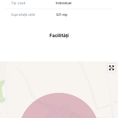
smart hikvision *sistem aspersoare gradina rainbird mobilata
Tip casă
Individual
și utilata complet de lux> ca utilități avem apa și
canalizare,curent trifazat 380v, gazul racordare 2023, drum
Suprafață utilă
321 mp
asfaltat, sursa încălzire Pompa căldură aer apa 12 kw trifazata
încălzire și răcire pardoseală pe ambele niveluri
2 aparate de Ac Smart aplicație
Facilități
COLABOREZ CU AGENTIILE IMOBILIARE OFER COMISIONUL
preț 400K euro
tel zero75*****22,
UPDATE PRETUL FINAL AL CASEI MOBILATA UTILAT
COMPLET TOTUL PREMIUM CU SISTEM PANOURI
FOTOVOLTAICE DE 6KW HUAWEI SI POMPA DE CALDURA
AER APA
TRIFAZATA HYUNDAY 12KW
ESTE FINAL 400 MII euro.