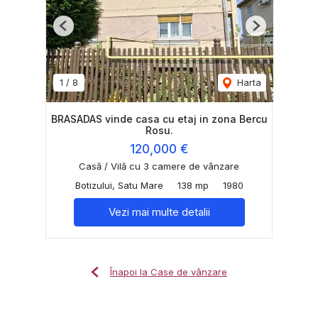
Previous
Next
1
/
8
Harta
BRASADAS vinde casa cu etaj in zona Bercu
Rosu.
120,000 €
Casă / Vilă cu 3 camere de vânzare
Botizului, Satu Mare
138 mp
1980
Vezi mai multe detalii
Înapoi la Case de vânzare