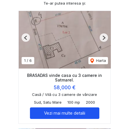
Te-ar putea interesa și:
Previous
Next
1
/
6
Harta
BRASADAS vinde casa cu 3 camere in
Satmarel.
58,000 €
Casă / Vilă cu 3 camere de vânzare
Sud, Satu Mare
100 mp
2000
Vezi mai multe detalii