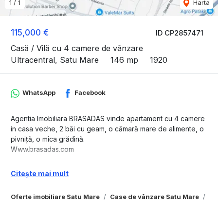
1
/
1
Harta
115,000 €
ID CP2857471
Casă / Vilă cu 4 camere de vânzare
Ultracentral, Satu Mare
146 mp
1920
WhatsApp
Facebook
Agentia Imobiliara BRASADAS vinde apartament cu 4 camere
in casa veche, 2 băi cu geam, o cămară mare de alimente, o
pivniță, o mica grădină.
Www.brasadas.com
Citește mai mult
Oferte imobiliare Satu Mare
Case de vânzare Satu Mare
Ca