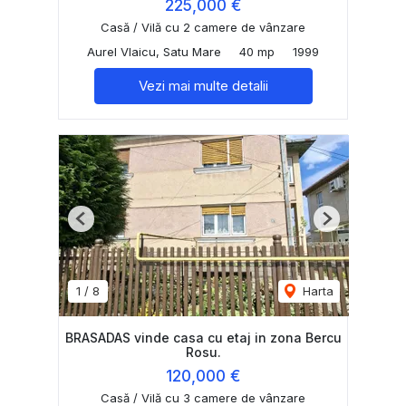
225,000 €
Casă / Vilă cu 2 camere de vânzare
Aurel Vlaicu, Satu Mare
40 mp
1999
Vezi mai multe detalii
Previous
Next
1
/
8
Harta
BRASADAS vinde casa cu etaj in zona Bercu
Rosu.
120,000 €
Casă / Vilă cu 3 camere de vânzare