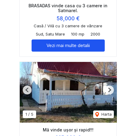
BRASADAS vinde casa cu 3 camere in
Satmarel.
58,000 €
Casă / Vilă cu 3 camere de vânzare
Sud, Satu Mare
100 mp
2000
Vezi mai multe detalii
Previous
Next
1
/
5
Harta
Mă vinde ușor și rapid!!!