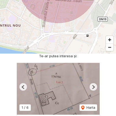
Te-ar putea interesa și:
Previous
Next
1
/
6
Harta