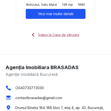
Botizului, Satu Mare
138 mp
1980
Vezi mai multe detalii
Înapoi la Case de vânzare
Agenția Imobiliara BRASADAS
Agenție imobiliară Bucuresti
O040733773030
contactbrasadas@gmail.com
Drumul Binelui 184-188 bloc 1, etaj 4, ap. 43, București,