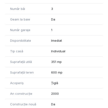
Număr băi
3
Geam la baie
Da
Număr garaje
1
Disponibilitate
Imediat
Tip casă
Individual
Suprafață utilă
351 mp
Suprafață teren
600 mp
Acoperiș
Țiglă
An construcție
2000
Construcție nouă
Da