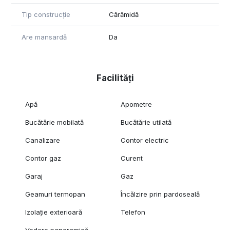
Tip construcție
Cărămidă
Are mansardă
Da
Facilități
Apă
Apometre
Bucătărie mobilată
Bucătărie utilată
Canalizare
Contor electric
Contor gaz
Curent
Garaj
Gaz
Geamuri termopan
Încălzire prin pardoseală
Izolație exterioară
Telefon
Vedere panoramică