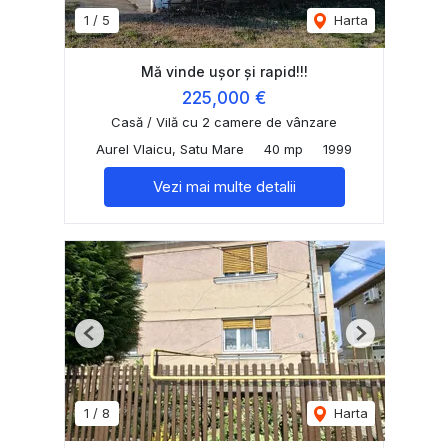
1
/
5
Harta
Mă vinde ușor și rapid!!!
225,000 €
Casă / Vilă cu 2 camere de vânzare
Aurel Vlaicu, Satu Mare
40 mp
1999
Vezi mai multe detalii
Previous
Next
1
/
8
Harta