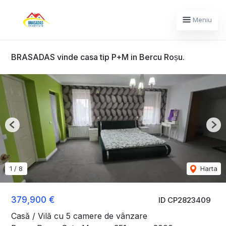
Meniu
BRASADAS vinde casa tip P+M in Bercu Roșu.
Previous
Nex
1
/
8
Harta
379,900 €
ID CP2823409
Casă / Vilă cu 5 camere de vânzare