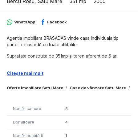
Bercu Rosu, Satu Mare
351 mp
2000
WhatsApp
Facebook
Agentia imobiliara BRASADAS vinde casa individuala tip
parter + masardă cu toate utilitatile.
Suprafata construita de 351mp și teren aferent de 6 ari.
Are in total 4 dormitoare si3 băi.
Citește mai mult
La PARTER sunt 2 dormitoare, living open space cu șemineu
în centrul casei.
Oferte imobiliare Satu Mare
Case de vânzare Satu Mare
Ca
La ETAJ sunt 2 dormitoare cu bai propri.
Bucătăria este utilată, garaj, încălzire în pardosea cu centrală
Număr camere
5
termică pe gaz, geamuri de termopan de lemn.
Dormitoare
4
www.brasadas.com.
Număr bucătării
1