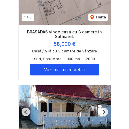
1
/
6
Harta
BRASADAS vinde casa cu 3 camere in
Satmarel.
58,000 €
Casă / Vilă cu 3 camere de vânzare
Sud, Satu Mare
100 mp
2000
Vezi mai multe detalii
Previous
Next