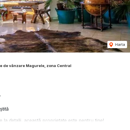
Harta
e de vânzare Magurele, zona Central
V
ştită
ie la detalii, această proprietate este pentru tine!