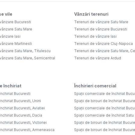
e vile
Vânzări terenuri
vânzare Bucuresti
Terenuri de vânzare Satu Mare
 vânzare Satu Mare
Terenuri de vânzare Bucuresti
vânzare Iasi
Terenuri de vânzare Iasi
vânzare Martinesti
Terenuri de vânzare Cluj-Napoca
vânzare Satu Mare, Titulescu
Terenuri de vânzare Satu Mare, Ce
 vânzare Satu Mare, Semicentral
Terenuri de vânzare Ardud
e închiriat
Închirieri comercial
nchiriat Bucuresti
Spații comerciale de închiriat Bucu
nchiriat Bucuresti, Unirii
Spații de birouri de închiriat Bucure
nchiriat Bucuresti, Aviatiei
Spații comerciale de închiriat Bucure
nchiriat Bucuresti, Dacia
Spații comerciale de închiriat Sat
nchiriat Bucuresti, Victoriei
Spații de birouri de închiriat Bucure
închiriat Bucuresti, Armeneasca
Spații de birouri de închiriat Bucures