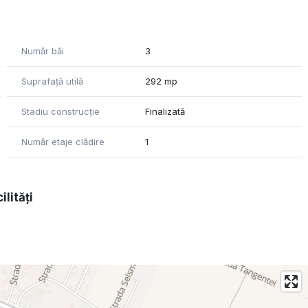
foarte solidă (acceptăm orice test de rezistenţă!)
Număr băi
3
Suprafață utilă
292 mp
Stadiu construcție
Finalizată
Număr etaje clădire
1
lie şi socializare
ilități