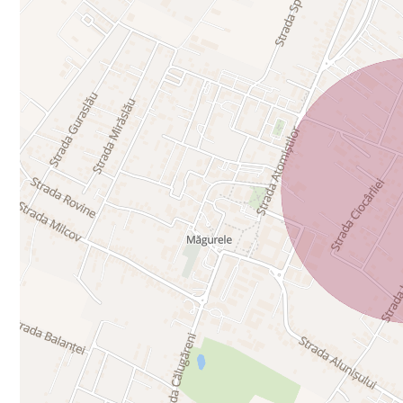
Separat - vindem şi teren vecin in suprafaţă de 742 mp
đŸ“Œ Locaţie de top â€“ central, dar ferit de agitaţie, per
đŸ’° Preţ: 190000 EUR
đŸ“… Disponibil pentru vizionări: marţi şi vineri
đŸ“ž Contact: