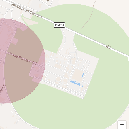
fect pentru viaţa de zi cu zi!