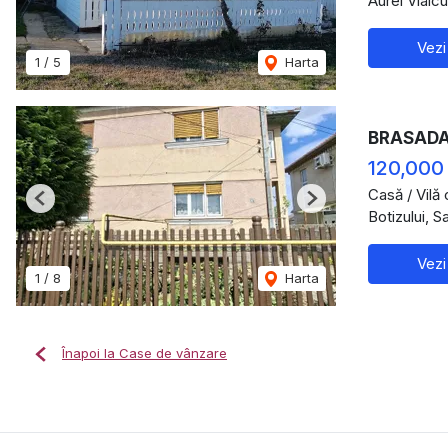
Aurel Vlaic
Vezi
1
/
5
Harta
BRASADAS
120,000
Casă / Vilă
Previous
Next
Botizului, 
Vezi
1
/
8
Harta
Înapoi la Case de vânzare