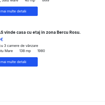
u, Satu Mare
40 mp
1999
 mai multe detalii
 vinde casa cu etaj in zona Bercu Rosu.
 €
 cu 3 camere de vânzare
Satu Mare
138 mp
1980
 mai multe detalii