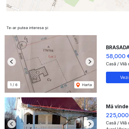
Te-ar putea interesa și:
BRASADAS
58,000 
Casă / Vilă
Previous
Next
Vezi
1
/
6
Harta
Mă vinde 
225,000
Casă / Vilă
Previous
Next