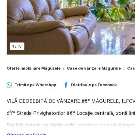
1
/
10
Oferte imobiliare Magurele
Case de vânzare Magurele
Cas
Trimite pe
WhatsApp
Distribuie pe
Facebook
VILĂ DEOSEBITĂ DE VÂNZARE â€“ MĂGURELE, ILFO
đŸ“ Strada Privighetorilor â€“ Locaţie centrală, zonă lini
Dacă îţi doreşti un cămin solid, construit cu grijă şi atenţ