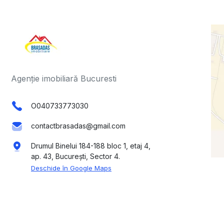
Agenție imobiliară Bucuresti
O040733773030
contactbrasadas@gmail.com
Drumul Binelui 184-188 bloc 1, etaj 4,
ap. 43, București, Sector 4.
Deschide în Google Maps