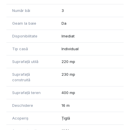
Număr băi
3
Geam la baie
Da
Disponibilitate
Imediat
Tip casă
Individual
Suprafață utilă
220 mp
Suprafață
230 mp
construită
Suprafață teren
400 mp
Deschidere
16 m
Acoperiș
Țiglă