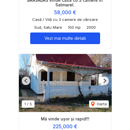
BRASADAS vinde casa cu 3 camere in
Satmarel.
58,000 €
Casă / Vilă cu 3 camere de vânzare
Sud, Satu Mare
100 mp
2000
Vezi mai multe detalii
Previous
Next
1
/
5
Harta
Mă vinde ușor și rapid!!!
225,000 €