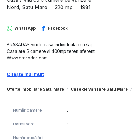
Nord, Satu Mare
220 mp
1981
WhatsApp
Facebook
BRASADAS vinde casa individuala cu etaj.
Casa are 5 camere și 400mp teren aferent.
Www.brasadas.com
Citește mai mult
Oferte imobiliare Satu Mare
Case de vânzare Satu Mare
Ca
Număr camere
5
Dormitoare
3
Număr bucătării
1