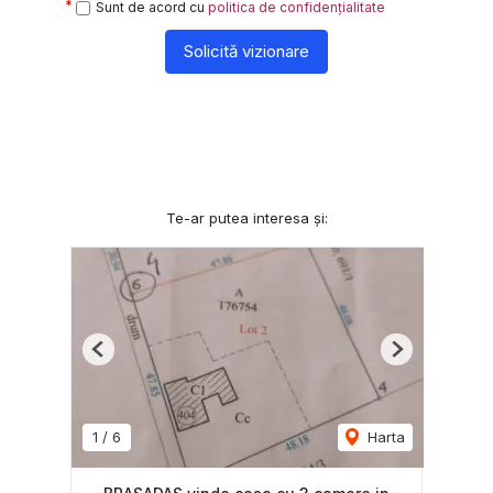
Sunt de acord cu
politica de confidențialitate
Solicită vizionare
Te-ar putea interesa și:
Previous
Next
1
/
6
Harta