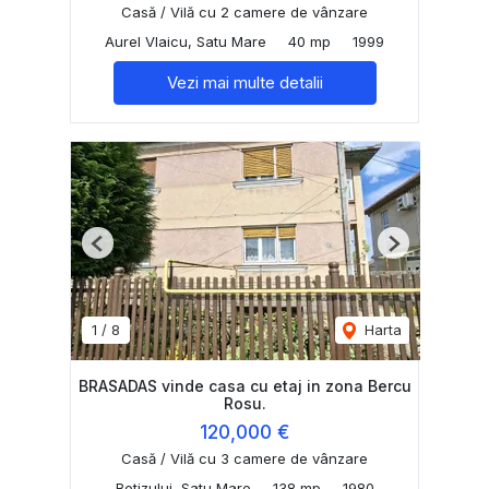
Casă / Vilă cu 2 camere de vânzare
Aurel Vlaicu, Satu Mare
40 mp
1999
Vezi mai multe detalii
Previous
Next
1
/
8
Harta
BRASADAS vinde casa cu etaj in zona Bercu
Rosu.
120,000 €
Casă / Vilă cu 3 camere de vânzare
Botizului, Satu Mare
138 mp
1980