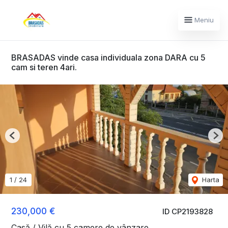
Meniu
BRASADAS vinde casa individuala zona DARA cu 5
cam si teren 4ari.
Previous
Nex
1
/
24
Harta
230,000 €
ID CP2193828
Casă / Vilă cu 5 camere de vânzare