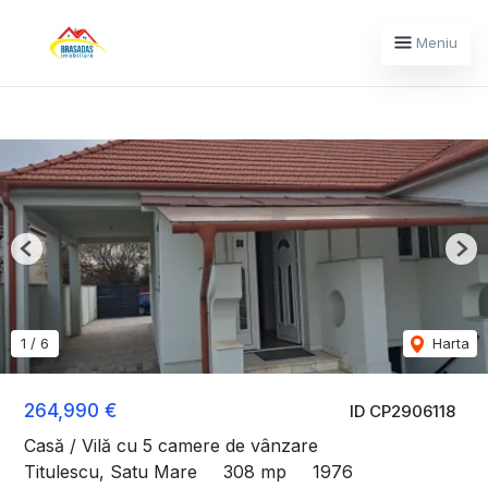
Meniu
Previous
Nex
1
/
6
Harta
264,990 €
ID CP2906118
Casă / Vilă cu 5 camere de vânzare
Titulescu, Satu Mare
308 mp
1976