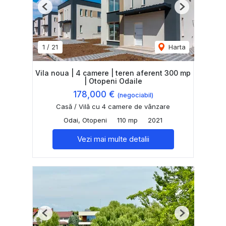
Previous
Next
1
/
21
Harta
Vila noua | 4 camere | teren aferent 300 mp
| Otopeni Odaile
178,000 €
(negociabil)
Casă / Vilă cu 4 camere de vânzare
Odai, Otopeni
110 mp
2021
Vezi mai multe detalii
Previous
Next