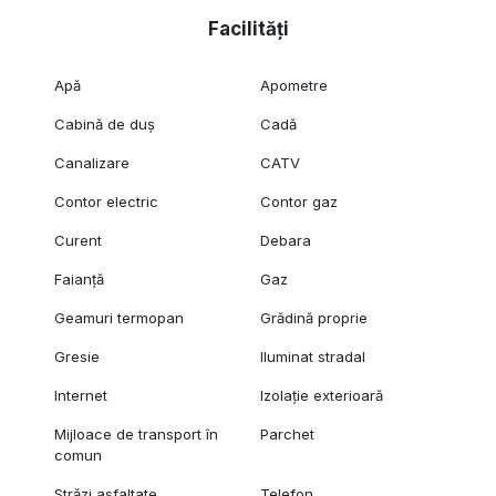
Facilități
Apă
Apometre
Cabină de duș
Cadă
Canalizare
CATV
Contor electric
Contor gaz
Curent
Debara
Faianță
Gaz
Geamuri termopan
Grădină proprie
Gresie
Iluminat stradal
Internet
Izolație exterioară
Mijloace de transport în
Parchet
comun
Străzi asfaltate
Telefon