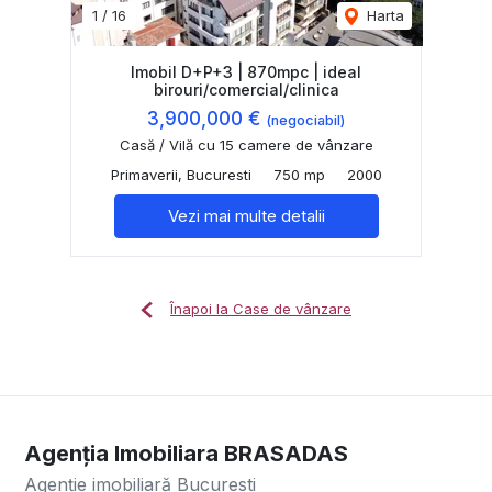
1
/
16
Harta
Imobil D+P+3 | 870mpc | ideal
birouri/comercial/clinica
3,900,000 €
(negociabil)
Casă / Vilă cu 15 camere de vânzare
Primaverii, Bucuresti
750 mp
2000
Vezi mai multe detalii
Înapoi la Case de vânzare
Agenția Imobiliara BRASADAS
Agenție imobiliară Bucuresti