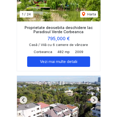
1
/
24
Harta
Proprietate deosebita deschidere lac
Paradisul Verde Corbeanca
795,000 €
Casă / Vilă cu 6 camere de vânzare
Corbeanca
482 mp
2009
Vezi mai multe detalii
Previous
Next