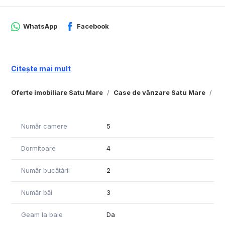
WhatsApp
Facebook
Citește mai mult
Oferte imobiliare Satu Mare
Case de vânzare Satu Mare
Ca
Număr camere
5
Dormitoare
4
Număr bucătării
2
Număr băi
3
Geam la baie
Da