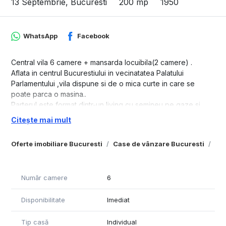
13 Septembrie, Bucuresti
200 mp
1950
WhatsApp
Facebook
Central vila 6 camere + mansarda locuibila(2 camere) .
Aflata in centrul Bucurestiului in vecinatatea Palatului
Parlamentului ,vila dispune si de o mica curte in care se
poate parca o masina..
Parterul este format dintr-un living cu semineu pe gaze,si
inca 2 camere, bucataria , un grup sanitar, un spațiu de
Citește mai mult
depozitare ,și o mica curte.
Etajul 1 dispune de 3 dormitoare, doua din ele cu ieșire spre
Oferte imobiliare Bucuresti
Case de vânzare Bucuresti
Cas
balcon,respectiv logie.
Mansarda este locuibila,compartimentata in 2 camere,una
dintre ele fiind dotata cu un semineu pe lemne care sporeste
Număr camere
6
ambientul si ofera o atmosfera intima..
La mezanin se afla un grup sanitar si baia.
Disponibilitate
Imediat
Demisolul este compartimentat in 4 camere .
Imobilul se pretează si ca sediu pentru firmă .
In fata casei, mai sunt 2 locuri de parcare rezervate .
Tip casă
Individual