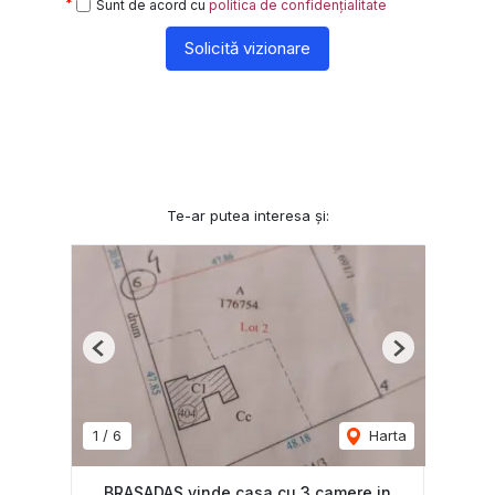
Sunt de acord cu
politica de confidențialitate
Solicită vizionare
Te-ar putea interesa și:
Previous
Next
1
/
6
Harta
BRASADAS vinde casa cu 3 camere in