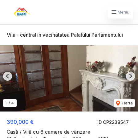
Meniu
Vila - central in vecinatatea Palatului Parlamentului
Previous
Nex
1
/
4
Harta
390,000 €
ID CP2238547
Casă / Vilă cu 6 camere de vânzare