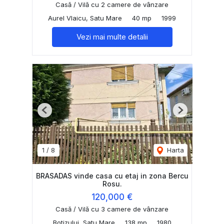
Casă / Vilă cu 2 camere de vânzare
Aurel Vlaicu, Satu Mare
40 mp
1999
Vezi mai multe detalii
Previous
Next
1
/
8
Harta
BRASADAS vinde casa cu etaj in zona Bercu
Rosu.
120,000 €
Casă / Vilă cu 3 camere de vânzare
Botizului, Satu Mare
138 mp
1980