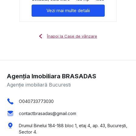
Vezi mai multe detalii
Înapoi la Case de vânzare
Agenția Imobiliara BRASADAS
Agenție imobiliară Bucuresti
O040733773030
contactbrasadas@gmail.com
Drumul Binelui 184-188 bloc 1, etaj 4, ap. 43, București,
Sector 4.