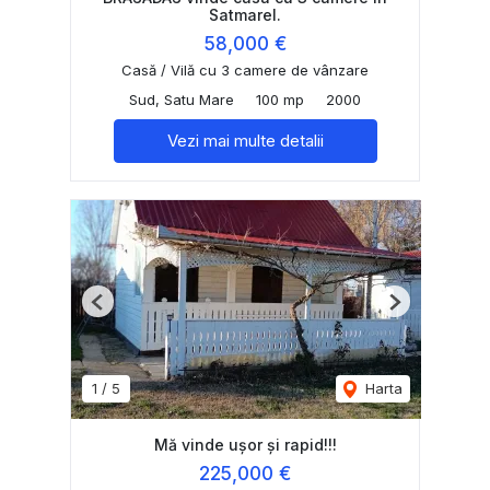
Satmarel.
58,000 €
Casă / Vilă cu 3 camere de vânzare
Sud, Satu Mare
100 mp
2000
Vezi mai multe detalii
Previous
Next
1
/
5
Harta
Mă vinde ușor și rapid!!!
225,000 €