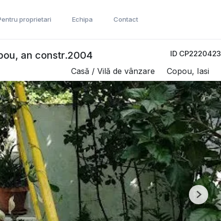
Pentru proprietari
Echipa
Contact
ID CP2220423
opou, an constr.2004
Casă / Vilă de vânzare
Copou, Iasi
Next