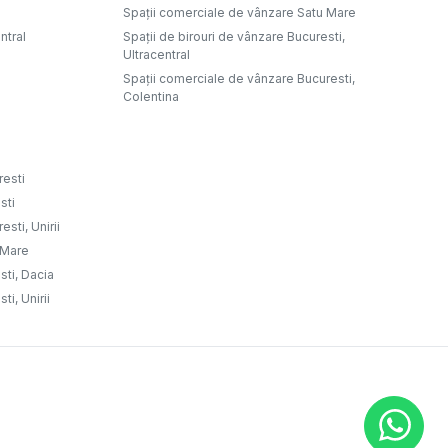
Spații comerciale de vânzare Satu Mare
ntral
Spații de birouri de vânzare Bucuresti,
Ultracentral
Spații comerciale de vânzare Bucuresti,
Colentina
resti
sti
sti, Unirii
u Mare
sti, Dacia
ti, Unirii