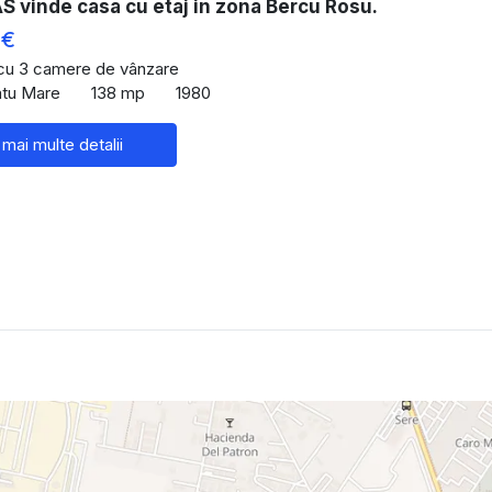
 vinde casa cu etaj in zona Bercu Rosu.
 €
 cu 3 camere de vânzare
Satu Mare
138 mp
1980
 mai multe detalii