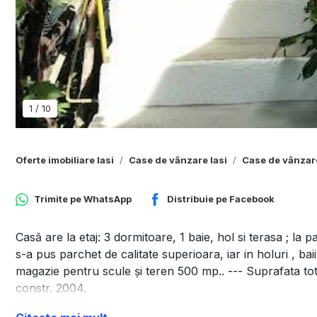
1
/
10
Oferte imobiliare Iasi
Case de vânzare Iasi
Case de vânzare
Trimite pe
WhatsApp
Distribuie pe
Facebook
Casă are la etaj: 3 dormitoare, 1 baie, hol si terasa ; la p
s-a pus parchet de calitate superioara, iar in holuri , bai
magazie pentru scule și teren 500 mp.. --- Suprafata to
constr. 2004.
Casa se află într-o zonă foarte frumoasa și liniștită în