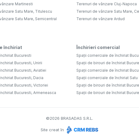
vânzare Martinesti
Terenuri de vânzare Cluj-Napoca
vânzare Satu Mare, Titulescu
Terenuri de vânzare Satu Mare, Ce
 vânzare Satu Mare, Semicentral
Terenuri de vânzare Ardud
e închiriat
Închirieri comercial
nchiriat Bucuresti
Spații comerciale de închiriat Bucu
nchiriat Bucuresti, Unirii
Spații de birouri de închiriat Bucure
nchiriat Bucuresti, Aviatiei
Spații comerciale de închiriat Bucure
nchiriat Bucuresti, Dacia
Spații comerciale de închiriat Sat
nchiriat Bucuresti, Victoriei
Spații de birouri de închiriat Bucure
închiriat Bucuresti, Armeneasca
Spații de birouri de închiriat Bucures
©
2026
BRASADAS S.R.L.
Site creat în