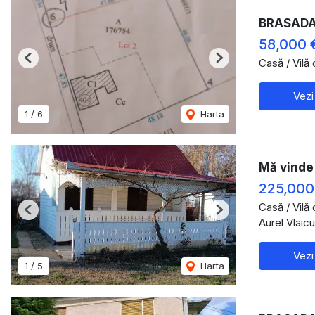
BRASADAS
58,000 
Casă / Vilă
Previous
Next
Vezi
1
/
6
Harta
Mă vinde 
225,000
Casă / Vilă
Previous
Next
Aurel Vlaic
Vezi
1
/
5
Harta