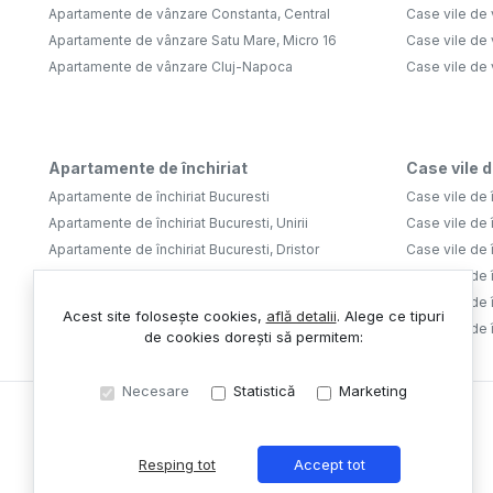
Apartamente de vânzare Constanta, Central
Case vile de 
Apartamente de vânzare Satu Mare, Micro 16
Case vile de 
Apartamente de vânzare Cluj-Napoca
Case vile de
Apartamente de închiriat
Case vile d
Apartamente de închiriat Bucuresti
Case vile de î
Apartamente de închiriat Bucuresti, Unirii
Case vile de î
Apartamente de închiriat Bucuresti, Dristor
Case vile de î
Apartamente de închiriat Bucuresti, Tineretului
Case vile de î
Apartamente de închiriat Bucuresti, Aviatiei
Case vile de î
Acest site folosește cookies,
află detalii
.
Alege ce tipuri
Apartamente de închiriat Bucuresti, Lujerului
Case vile de 
de cookies dorești să permitem:
Necesare
Statistică
Marketing
Resping tot
Accept tot