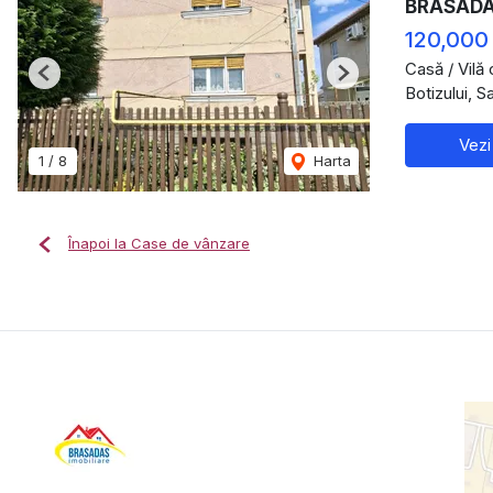
BRASADAS
120,000
Casă / Vilă
Previous
Next
Botizului, 
Vezi
1
/
8
Harta
Înapoi la Case de vânzare