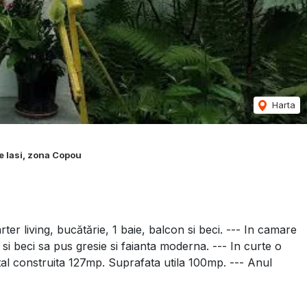
Harta
 Iasi, zona Copou
arter living, bucătărie, 1 baie, balcon si beci. --- In camare
i si beci sa pus gresie si faianta moderna. --- In curte o
tal construita 127mp. Suprafata utila 100mp. --- Anul
 Copou Iași, la 5 minute de Parcul Copou, unde troneaza