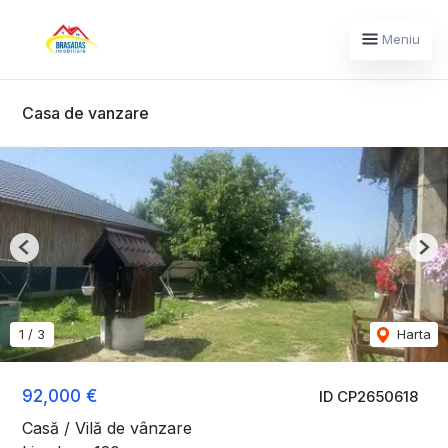
Meniu
Casa de vanzare
Previous
Nex
1
/
3
Harta
92,000 €
ID CP2650618
Casă / Vilă de vânzare