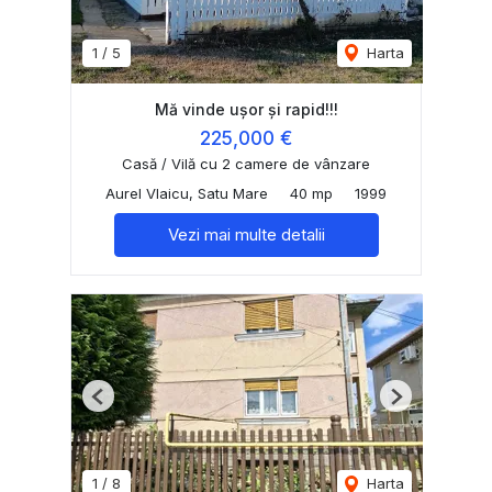
1
/
5
Harta
Mă vinde ușor și rapid!!!
225,000 €
Casă / Vilă cu 2 camere de vânzare
Aurel Vlaicu, Satu Mare
40 mp
1999
Vezi mai multe detalii
Previous
Next
1
/
8
Harta