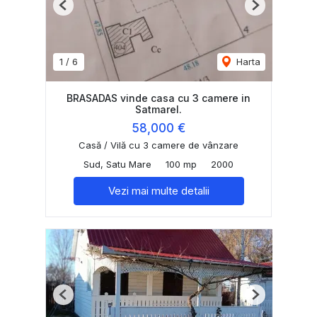
Previous
Next
1
/
6
Harta
BRASADAS vinde casa cu 3 camere in
Satmarel.
58,000 €
Casă / Vilă cu 3 camere de vânzare
Sud, Satu Mare
100 mp
2000
Vezi mai multe detalii
Previous
Next