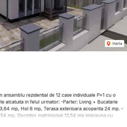
Harta
ansamblu rezidential de 12 case individuale P+1 cu o
 alcatuita in felul urmator: -Parter: Living + Bucatarie
3,64 mp, Hol 6 mp, Terasa exterioara acoperita 24 mp. -
12,54 mp, Dormitor matrimonial 12,54 mp impreuna cu
 *Drumul este de 8 metri latime *Utilitati :