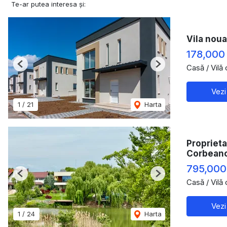
Te-ar putea interesa și:
Vila noua
178,000
Casă / Vilă
Previous
Next
Vezi
1
/
21
Harta
Proprieta
Corbean
795,000
Previous
Next
Casă / Vilă
Vezi
1
/
24
Harta