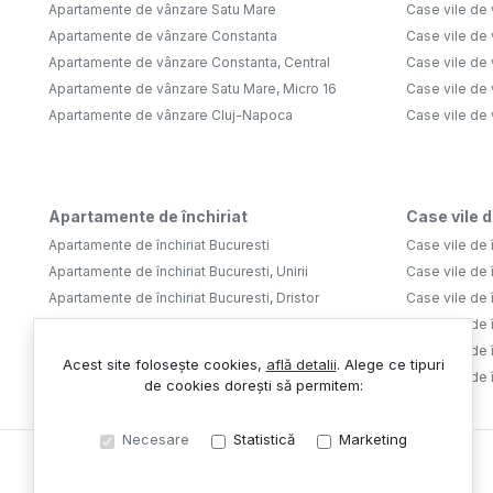
Apartamente de vânzare Satu Mare
Case vile de
Apartamente de vânzare Constanta
Case vile de 
Apartamente de vânzare Constanta, Central
Case vile de 
Apartamente de vânzare Satu Mare, Micro 16
Case vile de 
Apartamente de vânzare Cluj-Napoca
Case vile de
Apartamente de închiriat
Case vile d
Apartamente de închiriat Bucuresti
Case vile de î
Apartamente de închiriat Bucuresti, Unirii
Case vile de î
Apartamente de închiriat Bucuresti, Dristor
Case vile de î
Apartamente de închiriat Bucuresti, Tineretului
Case vile de î
Apartamente de închiriat Bucuresti, Aviatiei
Case vile de î
Acest site folosește cookies,
află detalii
.
Alege ce tipuri
Apartamente de închiriat Bucuresti, Lujerului
Case vile de 
de cookies dorești să permitem:
Necesare
Statistică
Marketing