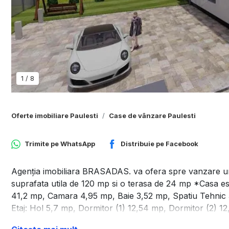
1
/
8
Oferte imobiliare Paulesti
Case de vânzare Paulesti
Trimite pe
WhatsApp
Distribuie pe
Facebook
Agenția imobiliara BRASADAS. va ofera spre vanzare un 
suprafata utila de 120 mp si o terasa de 24 mp *Casa este
41,2 mp, Camara 4,95 mp, Baie 3,52 mp, Spatiu Tehnic 
Etaj: Hol 5,7 mp, Dormitor (1) 12,54 mp, Dormitor (2) 
Dressing 6,1 mp si Baie 5,94 mp. *Terenul este de 480 mp