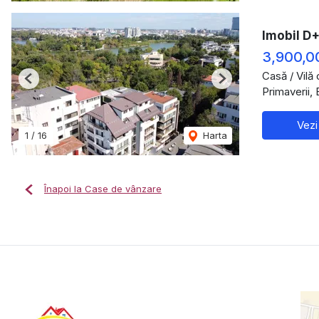
Imobil D+
3,900,0
Casă / Vilă
Previous
Next
Primaverii, 
Vezi
1
/
16
Harta
Înapoi la Case de vânzare