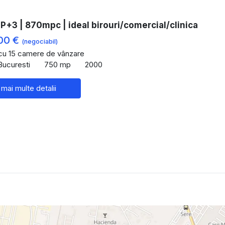
P+3 | 870mpc | ideal birouri/comercial/clinica
00 €
(negociabil)
 cu 15 camere de vânzare
Bucuresti
750 mp
2000
 mai multe detalii