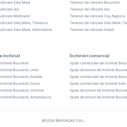
 vânzare Satu Mare
Terenuri de vânzare Bucuresti
vânzare Iasi
Terenuri de vânzare Iasi
vânzare Martinesti
Terenuri de vânzare Cluj-Napoca
vânzare Satu Mare, Titulescu
Terenuri de vânzare Satu Mare, Ce
 vânzare Satu Mare, Semicentral
Terenuri de vânzare Ardud
e închiriat
Închirieri comercial
nchiriat Bucuresti
Spații comerciale de închiriat Bucu
nchiriat Bucuresti, Unirii
Spații de birouri de închiriat Bucure
nchiriat Bucuresti, Aviatiei
Spații comerciale de închiriat Bucure
nchiriat Bucuresti, Dacia
Spații comerciale de închiriat Sat
nchiriat Bucuresti, Victoriei
Spații de birouri de închiriat Bucure
închiriat Bucuresti, Armeneasca
Spații de birouri de închiriat Bucures
©
2026
BRASADAS S.R.L.