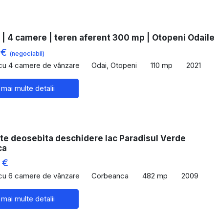
 | 4 camere | teren aferent 300 mp | Otopeni Odaile
 €
(negociabil)
 cu 4 camere de vânzare
Odai, Otopeni
110 mp
2021
 mai multe detalii
te deosebita deschidere lac Paradisul Verde
ca
 €
 cu 6 camere de vânzare
Corbeanca
482 mp
2009
 mai multe detalii