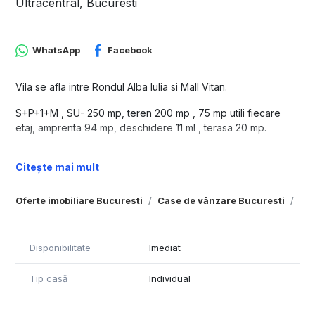
Ultracentral, Bucuresti
WhatsApp
Facebook
Vila se afla intre Rondul Alba Iulia si Mall Vitan.
S+P+1+M , SU- 250 mp, teren 200 mp , 75 mp utili fiecare
etaj, amprenta 94 mp, deschidere 11 ml , terasa 20 mp.
Vila este compusa din 2 apartamente, unul la parter si unul la
Citește mai mult
etaj, dand posibilitatea de a locui 2 familii.
Fiecare dintre ele are un hol spatios, doua dormitoare, un
living, baie, bucatarie, debara. Cel de la etaj are si balcon.
Oferte imobiliare Bucuresti
Case de vânzare Bucuresti
Cas
Apartamentul de la parter are in plus baie de serviciu, terasa
inchisa si garajul care este transformat in birou.
Disponibilitate
Imediat
La mansarda sunt 3 camere micute (pot fi folosite drept
dressingroom depozitare) si o zona de aprox 50 mp open
Tip casă
Individual
space(poate fi folosit ca sala de sport).
La subsol este pivnita, un atelier si o camera tehnica.