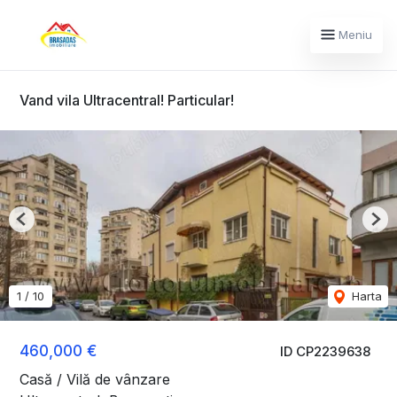
Meniu
Vand vila Ultracentral! Particular!
Previous
Nex
1
/
10
Harta
460,000 €
ID CP2239638
Casă / Vilă de vânzare