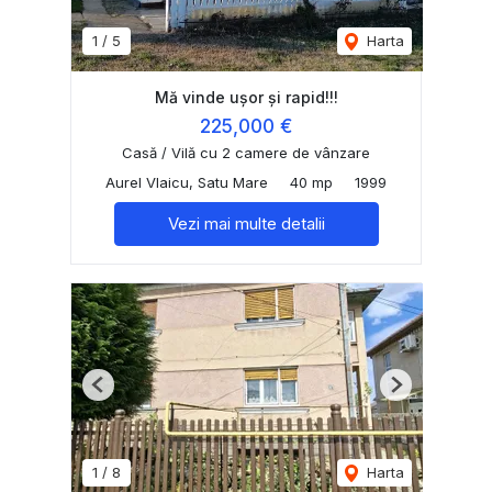
1
/
5
Harta
Mă vinde ușor și rapid!!!
225,000 €
Casă / Vilă cu 2 camere de vânzare
Aurel Vlaicu, Satu Mare
40 mp
1999
Vezi mai multe detalii
Previous
Next
1
/
8
Harta