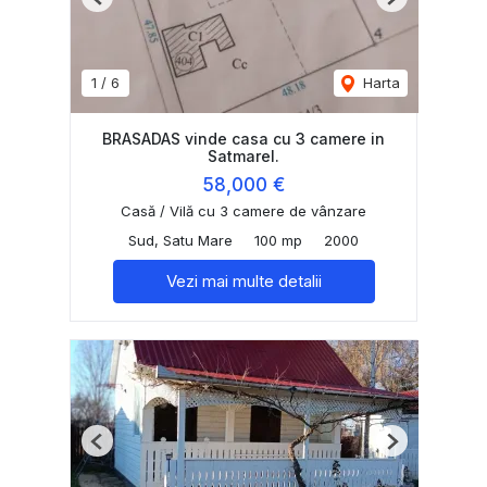
Previous
Next
1
/
6
Harta
BRASADAS vinde casa cu 3 camere in
Satmarel.
58,000 €
Casă / Vilă cu 3 camere de vânzare
Sud, Satu Mare
100 mp
2000
Vezi mai multe detalii
Previous
Next