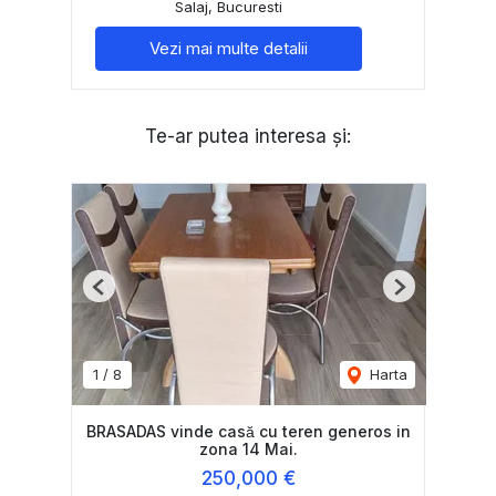
Salaj, Bucuresti
Vezi mai multe detalii
Te-ar putea interesa și:
Previous
Next
1
/
8
Harta
BRASADAS vinde casă cu teren generos in
zona 14 Mai.
250,000 €