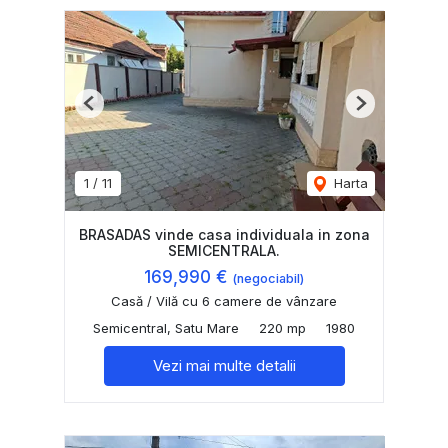
Previous
Next
1
/
11
Harta
BRASADAS vinde casa individuala in zona
SEMICENTRALA.
169,990 €
(negociabil)
Casă / Vilă cu 6 camere de vânzare
Semicentral, Satu Mare
220 mp
1980
Vezi mai multe detalii