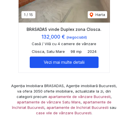
1
/
15
Harta
BRASADAS vinde Duplex zona Closca.
132,000 €
(negociabil)
Casă / Vilă cu 4 camere de vânzare
Closca, Satu Mare
98 mp
2024
Vezi mai multe detalii
Agenția Imobiliara BRASADAS, Agenție imobiliară Bucuresti,
va ofera 3050 oferte imobiliare, actualizate la zi, din
categorii precum
apartamente de vânzare Bucuresti
,
apartamente de vânzare Satu Mare
,
apartamente de
închiriat Bucuresti
,
apartamente de închiriat Bucuresti
sau
case vile de vânzare Bucuresti
.