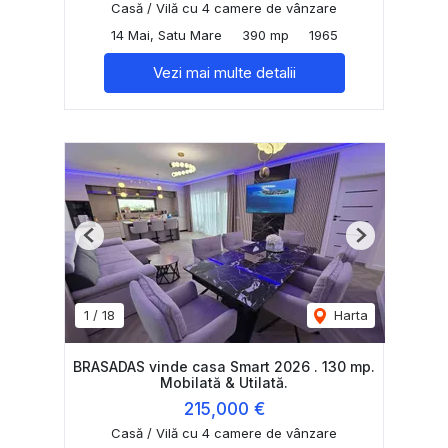
Casă / Vilă cu 4 camere de vânzare
14 Mai, Satu Mare
390 mp
1965
Vezi mai multe detalii
Previous
Next
1
/
18
Harta
BRASADAS vinde casa Smart 2026 . 130 mp.
Mobilată & Utilată.
215,000 €
Casă / Vilă cu 4 camere de vânzare