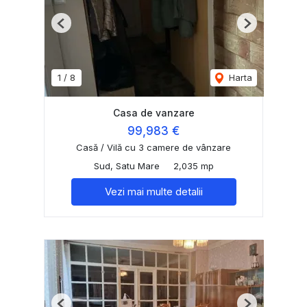
Previous
Next
1
/
8
Harta
Casa de vanzare
99,983 €
Casă / Vilă cu 3 camere de vânzare
Sud, Satu Mare
2,035 mp
Vezi mai multe detalii