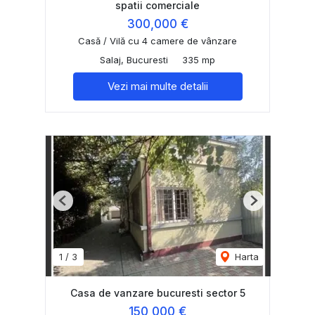
spatii comerciale
300,000 €
Casă / Vilă cu 4 camere de vânzare
Salaj, Bucuresti
335 mp
Vezi mai multe detalii
Previous
Next
1
/
3
Harta
Casa de vanzare bucuresti sector 5
150,000 €