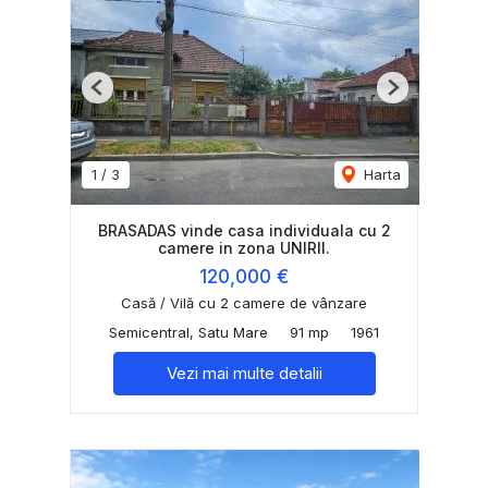
Previous
Next
1
/
3
Harta
BRASADAS vinde casa individuala cu 2
camere in zona UNIRII.
120,000 €
Casă / Vilă cu 2 camere de vânzare
Semicentral, Satu Mare
91 mp
1961
Vezi mai multe detalii