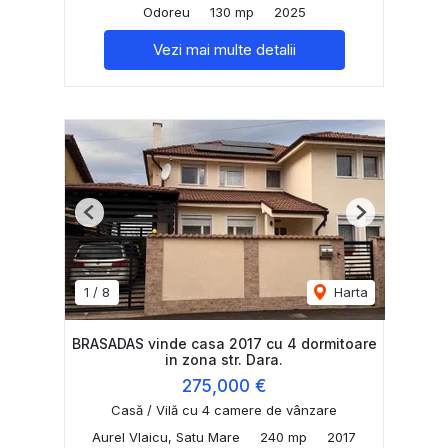
Odoreu
130 mp
2025
Vezi mai multe detalii
Previous
Next
1
/
8
Harta
BRASADAS vinde casa 2017 cu 4 dormitoare
in zona str. Dara.
275,000 €
Casă / Vilă cu 4 camere de vânzare
Aurel Vlaicu, Satu Mare
240 mp
2017