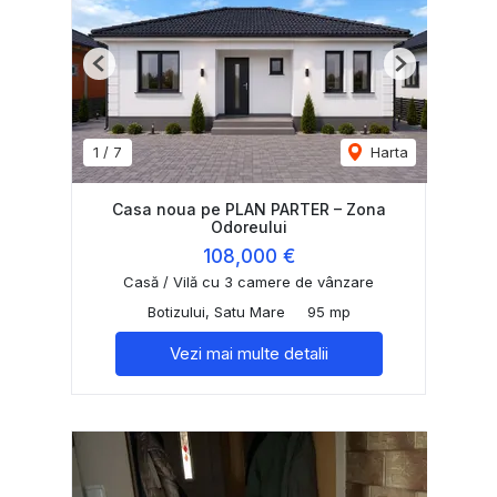
Previous
Next
1
/
7
Harta
Casa noua pe PLAN PARTER – Zona
Odoreului
108,000 €
Casă / Vilă cu 3 camere de vânzare
Botizului, Satu Mare
95 mp
Vezi mai multe detalii