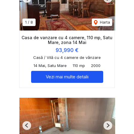
Previous
Next
1
/
8
Harta
Casa de vanzare cu 4 camere, 110 mp, Satu
Mare, zona 14 Mai
93,990 €
Casă / Vilă cu 4 camere de vânzare
14 Mai, Satu Mare
110 mp
2000
Vezi mai multe detalii
Previous
Next