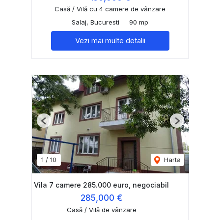
Casă / Vilă cu 4 camere de vânzare
Salaj, Bucuresti
90 mp
Vezi mai multe detalii
Previous
Next
1
/
10
Harta
Vila 7 camere 285.000 euro, negociabil
285,000 €
Casă / Vilă de vânzare