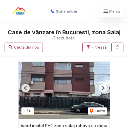
Sună acum
Meniu
Case de vânzare în Bucuresti, zona Salaj
3 rezultate
Caută din nou
Filtrează
Previous
Next
1
/
8
Harta
Vand imobil P+2 zona salaj rahova cu doua