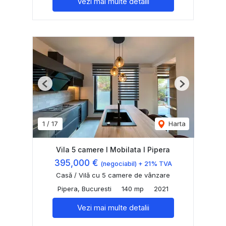
Vezi mai multe detalii
Previous
Next
1
/
17
Harta
Vila 5 camere I Mobilata I Pipera
395,000 €
(negociabil) + 21% TVA
Casă / Vilă cu 5 camere de vânzare
Pipera, Bucuresti
140 mp
2021
Vezi mai multe detalii