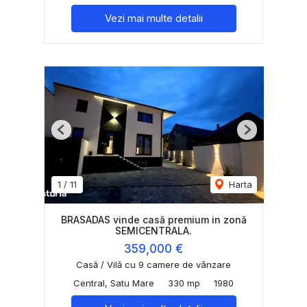
Vezi mai multe detalii
Previous
Next
1
/
11
Harta
BRASADAS vinde casă premium in zonă
SEMICENTRALA.
359,000 €
Casă / Vilă cu 9 camere de vânzare
Central, Satu Mare
330 mp
1980