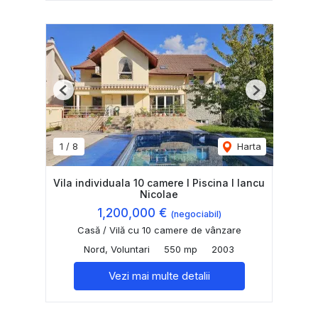
Previous
Next
1
/
8
Harta
Vila individuala 10 camere I Piscina I Iancu
Nicolae
1,200,000 €
(negociabil)
Casă / Vilă cu 10 camere de vânzare
Nord, Voluntari
550 mp
2003
Vezi mai multe detalii