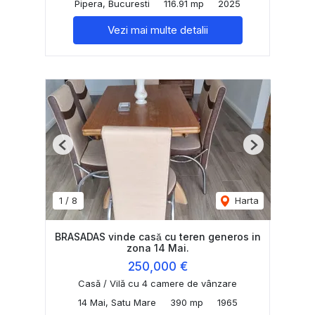
Pipera, Bucuresti
116.91 mp
2025
Vezi mai multe detalii
Previous
Next
1
/
8
Harta
BRASADAS vinde casă cu teren generos in
zona 14 Mai.
250,000 €
Casă / Vilă cu 4 camere de vânzare
14 Mai, Satu Mare
390 mp
1965