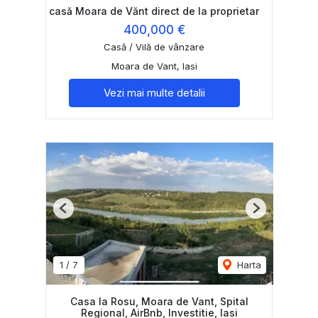
casă Moara de Vănt direct de la proprietar
400,000 €
Casă / Vilă de vânzare
Moara de Vant, Iasi
Vezi mai multe detalii
Previous
Next
1
/
7
Harta
Casa la Rosu, Moara de Vant, Spital
Regional, AirBnb, Investitie, Iasi