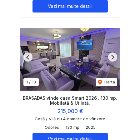
Vezi mai multe detalii
Previous
Next
1
/
18
Harta
BRASADAS vinde casa Smart 2026 . 130 mp.
Mobilată & Utilată.
215,000 €
Casă / Vilă cu 4 camere de vânzare
Odoreu
130 mp
2025
Vezi mai multe detalii