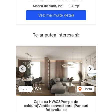
Moara de Vant, Iasi
134 mp
Vezi mai multe detalii
Te-ar putea interesa și:
Previous
Next
1
/
20
Harta
Casa cu HVAC&Pompa de
caldura|Ventiloconvectoare |Panouri
fotovoltaice