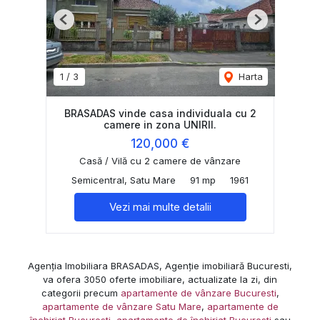
Previous
Next
1
/
3
Harta
BRASADAS vinde casa individuala cu 2
camere in zona UNIRII.
120,000 €
Casă / Vilă cu 2 camere de vânzare
Semicentral, Satu Mare
91 mp
1961
Vezi mai multe detalii
Agenția Imobiliara BRASADAS, Agenție imobiliară Bucuresti,
va ofera 3050 oferte imobiliare, actualizate la zi, din
categorii precum
apartamente de vânzare Bucuresti
,
apartamente de vânzare Satu Mare
,
apartamente de
închiriat Bucuresti
,
apartamente de închiriat Bucuresti
sau