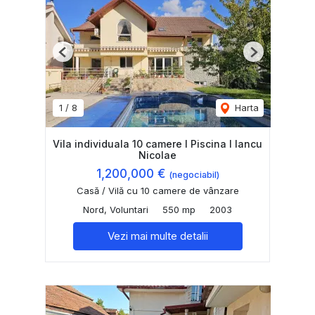
Previous
Next
1
/
8
Harta
Vila individuala 10 camere I Piscina I Iancu
Nicolae
1,200,000 €
(negociabil)
Casă / Vilă cu 10 camere de vânzare
Nord, Voluntari
550 mp
2003
Vezi mai multe detalii