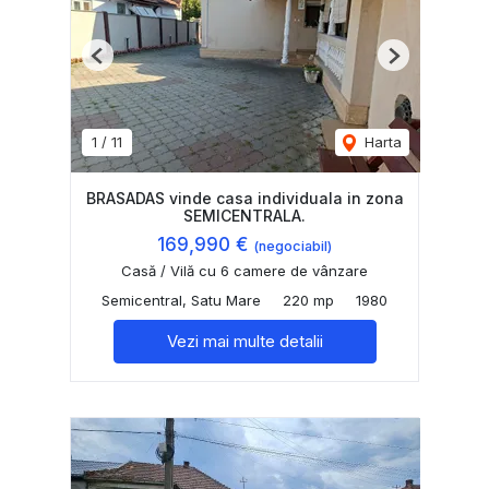
Previous
Next
1
/
11
Harta
BRASADAS vinde casa individuala in zona
SEMICENTRALA.
169,990 €
(negociabil)
Casă / Vilă cu 6 camere de vânzare
Semicentral, Satu Mare
220 mp
1980
Vezi mai multe detalii