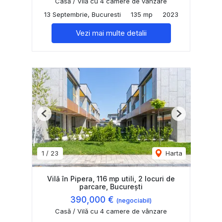
Casă / Vilă cu 4 camere de vânzare
13 Septembrie, Bucuresti
135 mp
2023
Vezi mai multe detalii
Previous
Next
1
/
23
Harta
Vilă în Pipera, 116 mp utili, 2 locuri de
parcare, București
390,000 €
(negociabil)
Casă / Vilă cu 4 camere de vânzare