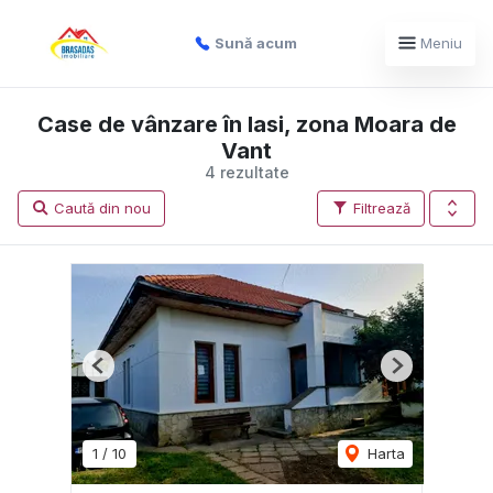
Sună acum
Meniu
Case de vânzare în Iasi, zona Moara de
Vant
4 rezultate
Caută din nou
Filtrează
Previous
Next
1
/
10
Harta