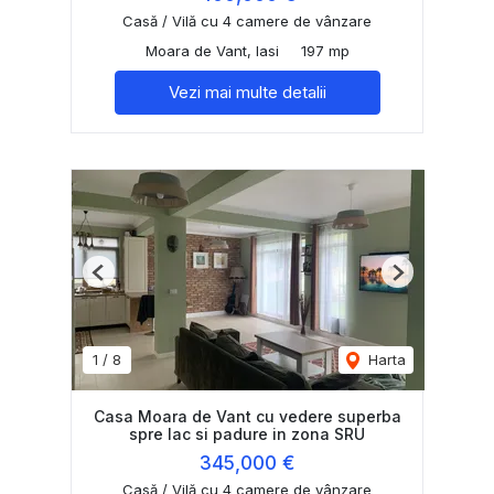
Casă / Vilă cu 4 camere de vânzare
Moara de Vant, Iasi
197 mp
Vezi mai multe detalii
Previous
Next
1
/
8
Harta
Casa Moara de Vant cu vedere superba
spre lac si padure in zona SRU
345,000 €
Casă / Vilă cu 4 camere de vânzare