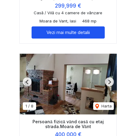
299,999 €
Casă / Vilă cu 4 camere de vânzare
Moara de Vant, Iasi
468 mp
Vezi mai multe detalii
Previous
Next
1
/
8
Harta
Persoană fizică vănd casă cu etaj
strada.Moara de Vănt
400,000 €