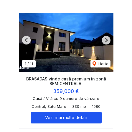
Previous
Next
1
/
11
Harta
BRASADAS vinde casă premium in zonă
SEMICENTRALA.
359,000 €
Casă / Vilă cu 9 camere de vânzare
Central, Satu Mare
330 mp
1980
Vezi mai multe detalii