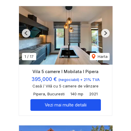
Previous
Next
1
/
17
Harta
Vila 5 camere I Mobilata I Pipera
395,000 €
(negociabil) + 21% TVA
Casă / Vilă cu 5 camere de vânzare
Pipera, Bucuresti
140 mp
2021
Vezi mai multe detalii