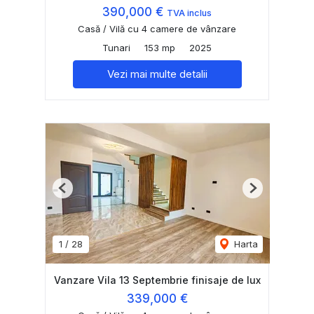
390,000 €
TVA inclus
Casă / Vilă cu 4 camere de vânzare
Tunari
153 mp
2025
Vezi mai multe detalii
Previous
Next
1
/
28
Harta
Vanzare Vila 13 Septembrie finisaje de lux
339,000 €