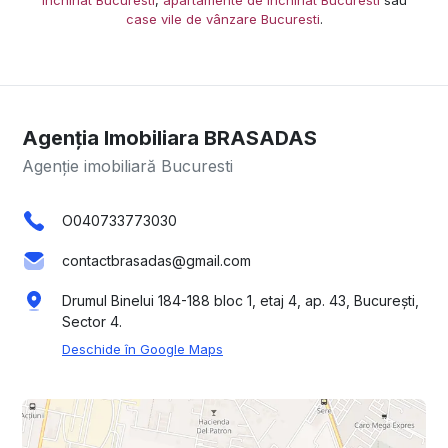
case vile de vânzare Bucuresti
.
Agenția Imobiliara BRASADAS
Agenție imobiliară Bucuresti
O040733773030
contactbrasadas@gmail.com
Drumul Binelui 184-188 bloc 1, etaj 4, ap. 43, București,
Sector 4.
Deschide în Google Maps