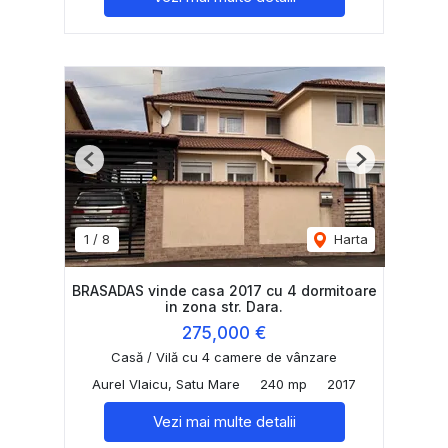
Previous
Next
1
/
8
Harta
BRASADAS vinde casa 2017 cu 4 dormitoare
in zona str. Dara.
275,000 €
Casă / Vilă cu 4 camere de vânzare
Aurel Vlaicu, Satu Mare
240 mp
2017
Vezi mai multe detalii