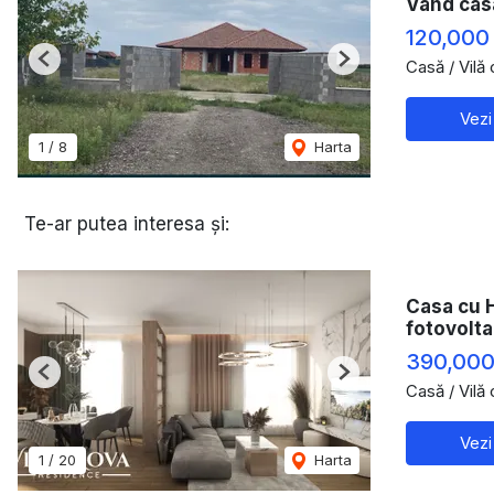
Vand cas
120,000
Casă / Vilă
Previous
Next
Vezi
1
/
8
Harta
Te-ar putea interesa și:
Casa cu 
fotovolta
390,00
Previous
Next
Casă / Vilă
Vezi
1
/
20
Harta