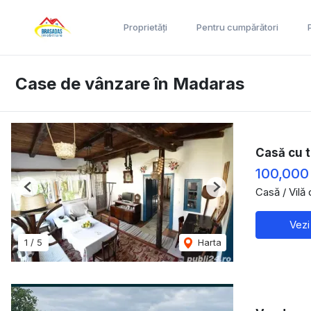
Proprietăți
Pentru cumpărători
Case de vânzare în Madaras
Casă cu 
100,000
Casă / Vilă
Previous
Next
Vezi
1
/
5
Harta