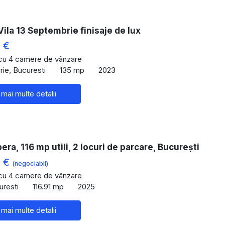
ila 13 Septembrie finisaje de lux
 €
 cu 4 camere de vânzare
ie, Bucuresti
135 mp
2023
 mai multe detalii
pera, 116 mp utili, 2 locuri de parcare, București
0 €
(negociabil)
 cu 4 camere de vânzare
uresti
116.91 mp
2025
 mai multe detalii