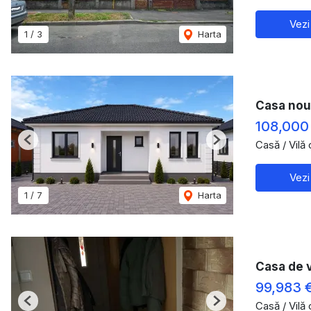
Vezi
1
/
3
Harta
Casa nou
108,000
Casă / Vilă
Previous
Next
Vezi
1
/
7
Harta
Casa de 
99,983 
Casă / Vilă
Previous
Next