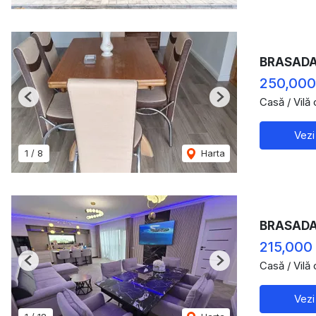
BRASADAS 
250,000
Casă / Vilă
Previous
Next
Vezi
1
/
8
Harta
BRASADAS 
215,000
Casă / Vilă
Previous
Next
Vezi