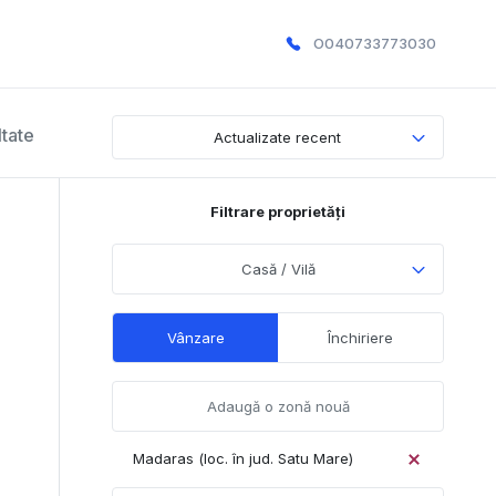
O040733773030
ltate
Actualizate recent
Filtrare proprietăți
Casă / Vilă
Vânzare
Închiriere
Madaras (loc. în jud. Satu Mare)