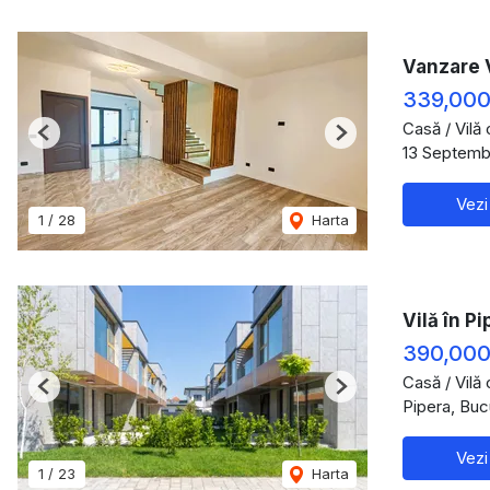
Vanzare V
339,000
Casă / Vilă
Previous
Next
13 Septembr
Vezi
1
/
28
Harta
Vilă în Pi
390,00
Casă / Vilă
Previous
Next
Pipera, Buc
Vezi
1
/
23
Harta