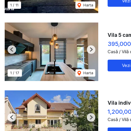
Vezi
1
/
11
Harta
Vila 5 ca
395,00
Casă / Vilă
Previous
Next
Vezi
1
/
17
Harta
Vila indi
1,200,0
Casă / Vilă
Previous
Next