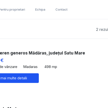
Pentru proprietari
Echipa
Contact
2 rezu
teren generos Mădăras, județul Satu Mare
 €
 de vânzare
Madaras
498 mp
 mai multe detalii