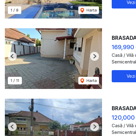
Vezi
1
/
8
Harta
BRASADAS
169,990
Casă / Vilă
Previous
Next
Semicentral
Vezi
1
/
11
Harta
BRASADAS 
120,000
Casă / Vilă
Previous
Next
Semicentral