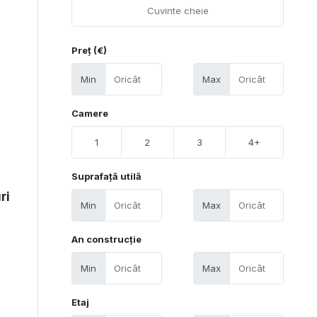
Preț (€)
Min
Max
Camere
1
2
3
4+
Suprafață utilă
ri
Min
Max
An construcție
Min
Max
Etaj