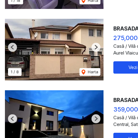
1
/
18
Harta
BRASADAS 
275,000
Casă / Vilă
Previous
Next
Aurel Vlaic
Vezi
1
/
8
Harta
BRASADAS
359,000
Casă / Vilă
Previous
Next
Central, Sa