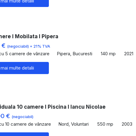
 mai multe detalii
mere I Mobilata I Pipera
0 €
(negociabil) + 21% TVA
 cu 5 camere de vânzare
Pipera, Bucuresti
140 mp
2021
 mai multe detalii
viduala 10 camere I Piscina I Iancu Nicolae
00 €
(negociabil)
 cu 10 camere de vânzare
Nord, Voluntari
550 mp
2003