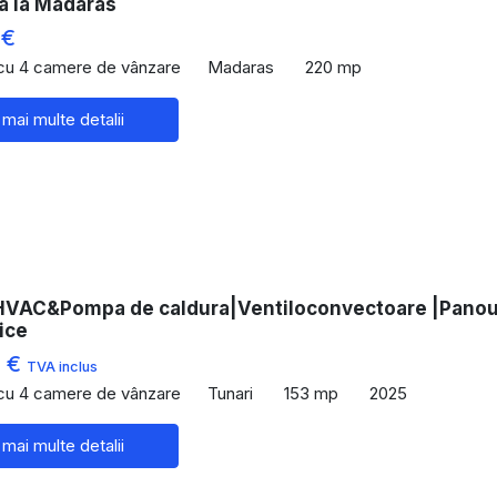
a la Madaras
 €
 cu 4 camere de vânzare
Madaras
220 mp
 mai multe detalii
HVAC&Pompa de caldura|Ventiloconvectoare |Panou
ice
0 €
TVA inclus
 cu 4 camere de vânzare
Tunari
153 mp
2025
 mai multe detalii