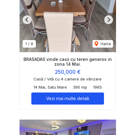
Previous
Next
1
/
8
Harta
BRASADAS vinde casă cu teren generos in
zona 14 Mai.
250,000 €
Casă / Vilă cu 4 camere de vânzare
14 Mai, Satu Mare
390 mp
1965
Vezi mai multe detalii