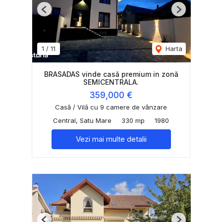
Previous
Next
1
/
11
Harta
BRASADAS vinde casă premium in zonă
SEMICENTRALA.
359,000 €
Casă / Vilă cu 9 camere de vânzare
Central, Satu Mare
330 mp
1980
Vezi mai multe detalii