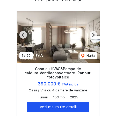
Previous
Next
1
/
20
Harta
Casa cu HVAC&Pompa de
caldura|Ventiloconvectoare |Panouri
fotovoltaice
390,000 €
TVA inclus
Casă / Vilă cu 4 camere de vânzare
Tunari
153 mp
2025
Vezi mai multe detalii