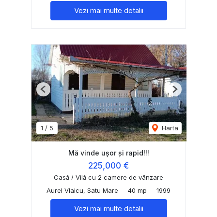
Vezi mai multe detalii
Previous
Next
1
/
5
Harta
Mă vinde ușor și rapid!!!
225,000 €
Casă / Vilă cu 2 camere de vânzare
Aurel Vlaicu, Satu Mare
40 mp
1999
Vezi mai multe detalii