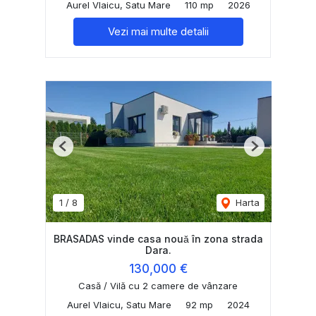
Aurel Vlaicu, Satu Mare
110 mp
2026
Vezi mai multe detalii
Previous
Next
1
/
8
Harta
BRASADAS vinde casa nouă în zona strada
Dara.
130,000 €
Casă / Vilă cu 2 camere de vânzare
Aurel Vlaicu, Satu Mare
92 mp
2024