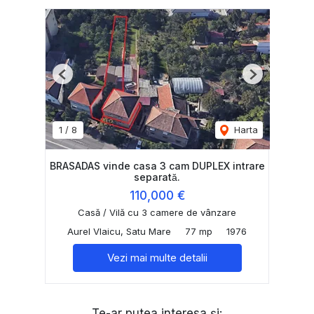
Previous
Next
1
/
8
Harta
BRASADAS vinde casa 3 cam DUPLEX intrare
separată.
110,000 €
Casă / Vilă cu 3 camere de vânzare
Aurel Vlaicu, Satu Mare
77 mp
1976
Vezi mai multe detalii
Te-ar putea interesa și: