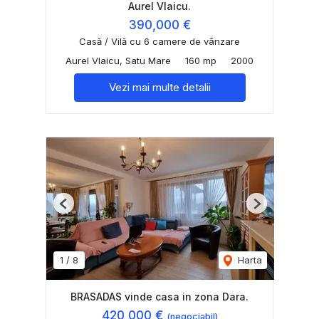
Aurel Vlaicu.
390,000 €
Casă / Vilă cu 6 camere de vânzare
Aurel Vlaicu, Satu Mare
160 mp
2000
Vezi mai multe detalii
Previous
Next
1
/
8
Harta
BRASADAS vinde casa in zona Dara.
420,000 €
(negociabil)