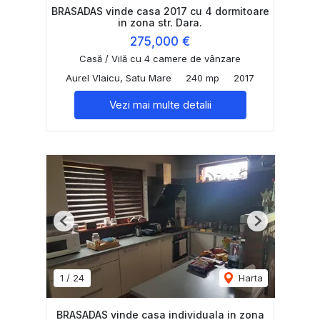
BRASADAS vinde casa 2017 cu 4 dormitoare
in zona str. Dara.
275,000 €
Casă / Vilă cu 4 camere de vânzare
Aurel Vlaicu, Satu Mare
240 mp
2017
Vezi mai multe detalii
Previous
Next
1
/
24
Harta
BRASADAS vinde casa individuala in zona