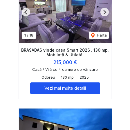
Previous
Next
1
/
18
Harta
BRASADAS vinde casa Smart 2026 . 130 mp.
Mobilată & Utilată.
215,000 €
Casă / Vilă cu 4 camere de vânzare
Odoreu
130 mp
2025
Vezi mai multe detalii