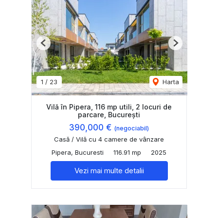
Previous
Next
1
/
23
Harta
Vilă în Pipera, 116 mp utili, 2 locuri de
parcare, București
390,000 €
(negociabil)
Casă / Vilă cu 4 camere de vânzare
Pipera, Bucuresti
116.91 mp
2025
Vezi mai multe detalii