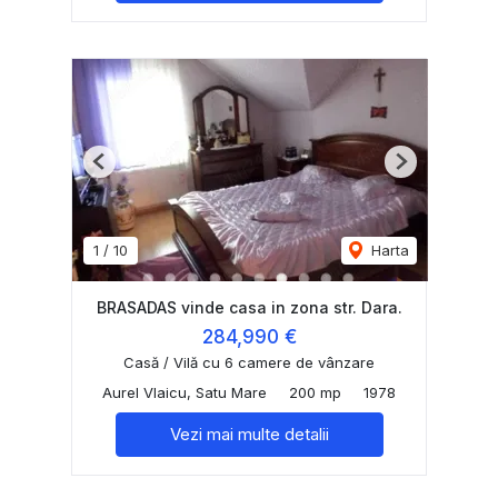
Previous
Next
1
/
10
Harta
BRASADAS vinde casa in zona str. Dara.
284,990 €
Casă / Vilă cu 6 camere de vânzare
Aurel Vlaicu, Satu Mare
200 mp
1978
Vezi mai multe detalii