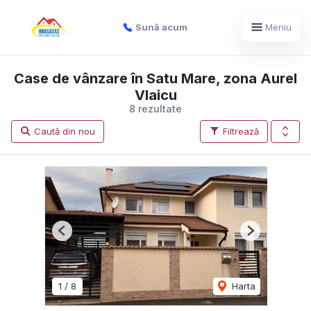
Sună acum
Meniu
Case de vânzare în Satu Mare, zona Aurel
Vlaicu
8 rezultate
Caută din nou
Filtrează
Previous
Next
1
/
8
Harta