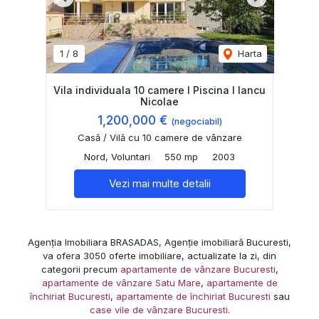
Previous
Next
1
/
8
Harta
Vila individuala 10 camere I Piscina I Iancu
Nicolae
1,200,000 €
(negociabil)
Casă / Vilă cu 10 camere de vânzare
Nord, Voluntari
550 mp
2003
Vezi mai multe detalii
Agenția Imobiliara BRASADAS, Agenție imobiliară Bucuresti,
va ofera 3050 oferte imobiliare, actualizate la zi, din
categorii precum
apartamente de vânzare Bucuresti
,
apartamente de vânzare Satu Mare
,
apartamente de
închiriat Bucuresti
,
apartamente de închiriat Bucuresti
sau
case vile de vânzare Bucuresti
.