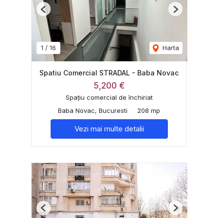
Previous
Next
1
/
16
Harta
Spatiu Comercial STRADAL - Baba Novac
5,200 €
Spațiu comercial de închiriat
Baba Novac, Bucuresti
208 mp
Vezi mai multe detalii
Previous
Next