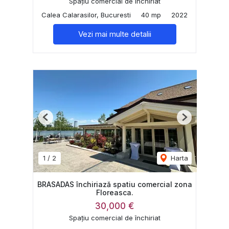
Spațiu comercial de închiriat
Calea Calarasilor, Bucuresti
40 mp
2022
Vezi mai multe detalii
Previous
Next
1
/
2
Harta
BRASADAS închiriază spatiu comercial zona
Floreasca.
30,000 €
Spațiu comercial de închiriat