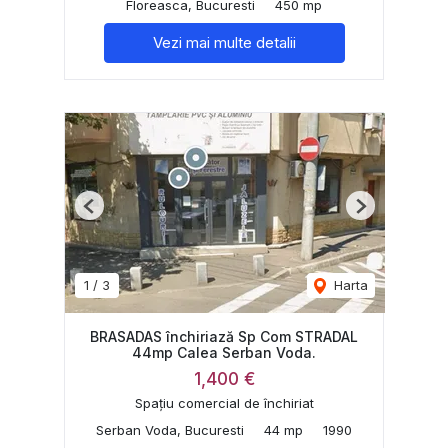
Floreasca, Bucuresti
450 mp
Vezi mai multe detalii
Previous
Next
1
/
3
Harta
BRASADAS închiriază Sp Com STRADAL
44mp Calea Serban Voda.
1,400 €
Spațiu comercial de închiriat
Serban Voda, Bucuresti
44 mp
1990