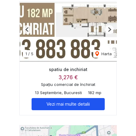
Previous
Next
1
/
5
Harta
spatiu de inchiriat
3,276 €
Spațiu comercial de închiriat
13 Septembrie, Bucuresti
182 mp
Vezi mai multe detalii