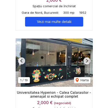
2,000 €
Spațiu comercial de închiriat
Gara de Nord, Bucuresti
300 mp
1952
Vezi mai multe detalii
Previous
Next
1
/
19
Harta
Universitatea Hyperion - Calea Calarasilor -
amenajat si echipat complet
2,000 €
(negociabil)