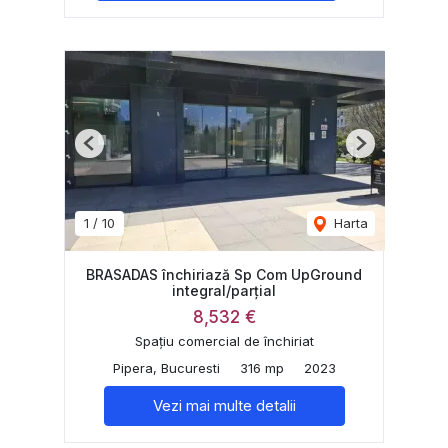
Previous
Next
1
/
10
Harta
BRASADAS închiriază Sp Com UpGround
integral/parțial
8,532 €
Spațiu comercial de închiriat
Pipera, Bucuresti
316 mp
2023
Vezi mai multe detalii