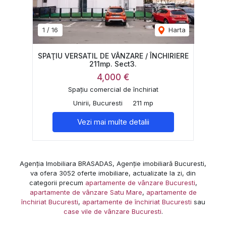
1
/
16
Harta
SPAŢIU VERSATIL DE VÂNZARE / ÎNCHIRIERE
211mp. Sect3.
4,000 €
Spațiu comercial de închiriat
Unirii, Bucuresti
211 mp
Vezi mai multe detalii
Agenția Imobiliara BRASADAS, Agenție imobiliară Bucuresti,
va ofera 3052 oferte imobiliare, actualizate la zi, din
categorii precum
apartamente de vânzare Bucuresti
,
apartamente de vânzare Satu Mare
,
apartamente de
închiriat Bucuresti
,
apartamente de închiriat Bucuresti
sau
case vile de vânzare Bucuresti
.