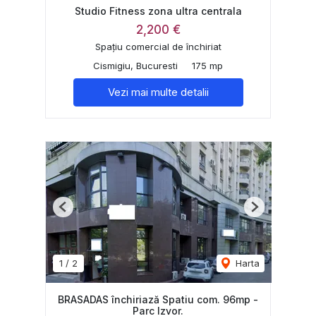
Studio Fitness zona ultra centrala
2,200 €
Spațiu comercial de închiriat
Cismigiu, Bucuresti
175 mp
Vezi mai multe detalii
Previous
Next
1
/
2
Harta
BRASADAS închiriază Spatiu com. 96mp -
Parc Izvor.