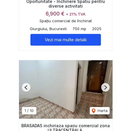
Oportunitate - Inchiriere Spatiu pentru
diverse activitati
6,900 €
+ 21% TVA
Spațiu comercial de închiriat
Giurgiului, Bucuresti
750 mp
2025
Vezi mai multe detalii
Previous
Next
1
/
10
Harta
BRASADAS inchiriaza spațiu comercial zona
ULTRACENTRALA.