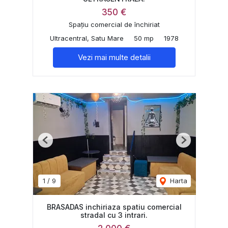
350 €
Spațiu comercial de închiriat
Ultracentral, Satu Mare
50 mp
1978
Vezi mai multe detalii
Previous
Next
1
/
9
Harta
BRASADAS inchiriaza spatiu comercial
stradal cu 3 intrari.