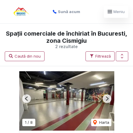
Sună acum
Meniu
Spații comerciale de închiriat în Bucuresti,
zona Cismigiu
2 rezultate
Caută din nou
Filtrează
Previous
Next
1
/
8
Harta