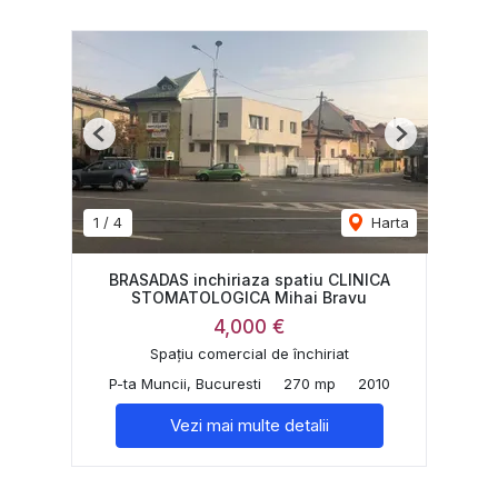
Previous
Next
1
/
4
Harta
BRASADAS inchiriaza spatiu CLINICA
STOMATOLOGICA Mihai Bravu
4,000 €
Spațiu comercial de închiriat
P-ta Muncii, Bucuresti
270 mp
2010
Vezi mai multe detalii