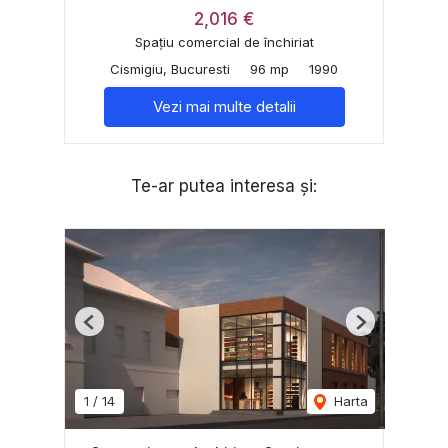
2,016 €
Spațiu comercial de închiriat
Cismigiu, Bucuresti
96 mp
1990
Vezi mai multe detalii
Te-ar putea interesa și:
Previous
Next
1
/
14
Harta