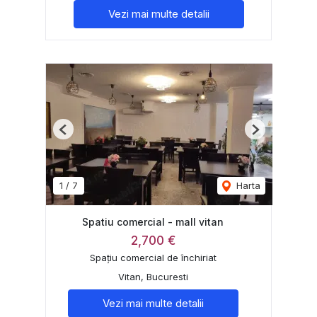
Vezi mai multe detalii
Previous
Next
1
/
7
Harta
Spatiu comercial - mall vitan
2,700 €
Spațiu comercial de închiriat
Vitan, Bucuresti
Vezi mai multe detalii