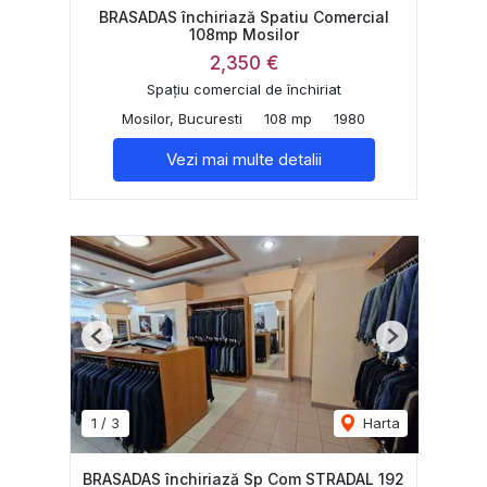
BRASADAS închiriază Spatiu Comercial
108mp Mosilor
2,350 €
Spațiu comercial de închiriat
Mosilor, Bucuresti
108 mp
1980
Vezi mai multe detalii
Previous
Next
1
/
3
Harta
BRASADAS închiriază Sp Com STRADAL 192