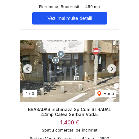
Floreasca, Bucuresti
450 mp
Vezi mai multe detalii
Previous
Next
1
/
3
Harta
BRASADAS închiriază Sp Com STRADAL
44mp Calea Serban Voda.
1,400 €
Spațiu comercial de închiriat
Serban Voda, Bucuresti
44 mp
1990