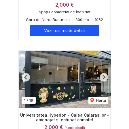
2,000 €
Spațiu comercial de închiriat
Gara de Nord, Bucuresti
300 mp
1952
Vezi mai multe detalii
Previous
Next
1
/
19
Harta
Universitatea Hyperion - Calea Calarasilor -
amenajat si echipat complet
2,000 €
(negociabil)