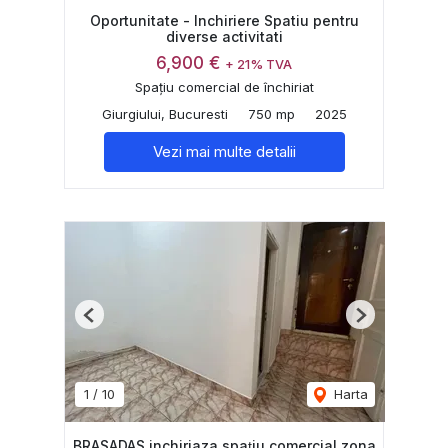
Oportunitate - Inchiriere Spatiu pentru
diverse activitati
6,900 €
+ 21% TVA
Spațiu comercial de închiriat
Giurgiului, Bucuresti
750 mp
2025
Vezi mai multe detalii
Previous
Next
1
/
10
Harta
BRASADAS inchiriaza spațiu comercial zona