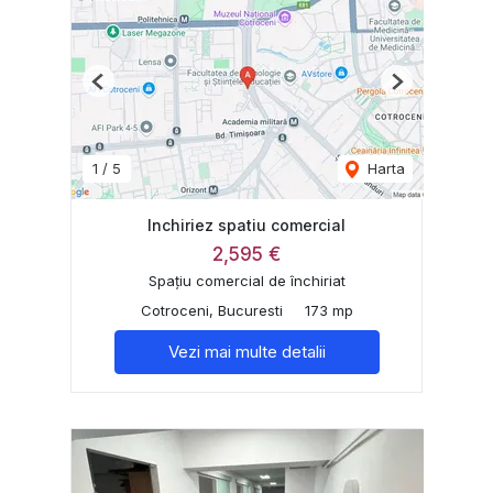
Previous
Next
1
/
5
Harta
Inchiriez spatiu comercial
2,595 €
Spațiu comercial de închiriat
Cotroceni, Bucuresti
173 mp
Vezi mai multe detalii