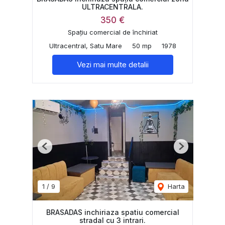
ULTRACENTRALA.
350 €
Spațiu comercial de închiriat
Ultracentral, Satu Mare
50 mp
1978
Vezi mai multe detalii
Previous
Next
1
/
9
Harta
BRASADAS inchiriaza spatiu comercial
stradal cu 3 intrari.