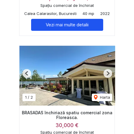
Spațiu comercial de închiriat
Calea Calarasilor, Bucuresti
40 mp
2022
Vezi mai multe detalii
Previous
Next
1
/
2
Harta
BRASADAS închiriază spatiu comercial zona
Floreasca.
30,000 €
Spațiu comercial de închiriat