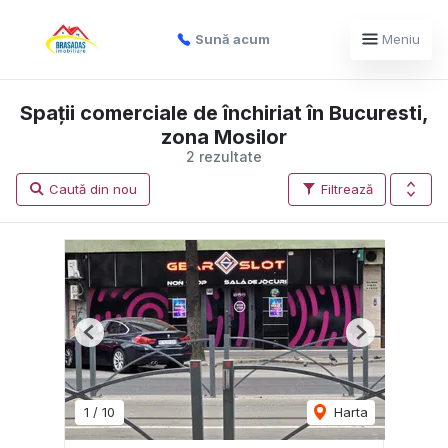
Sună acum
Meniu
Spații comerciale de închiriat în Bucuresti,
zona Mosilor
2 rezultate
Caută din nou
Filtrează
Previous
Next
1
/
10
Harta