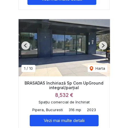
Previous
Next
1
/
10
Harta
BRASADAS închiriază Sp Com UpGround
integral/parțial
8,532 €
Spațiu comercial de închiriat
Pipera, Bucuresti
316 mp
2023
Vezi mai multe detalii