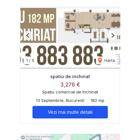
Previous
Next
1
/
5
Harta
spatiu de inchiriat
3,276 €
Spațiu comercial de închiriat
13 Septembrie, Bucuresti
182 mp
Vezi mai multe detalii