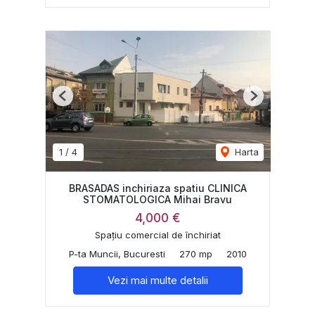
Previous
Next
1
/
4
Harta
BRASADAS inchiriaza spatiu CLINICA
STOMATOLOGICA Mihai Bravu
4,000 €
Spațiu comercial de închiriat
P-ta Muncii, Bucuresti
270 mp
2010
Vezi mai multe detalii