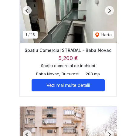
Previous
Next
1
/
16
Harta
Spatiu Comercial STRADAL - Baba Novac
5,200 €
Spațiu comercial de închiriat
Baba Novac, Bucuresti
208 mp
Vezi mai multe detalii