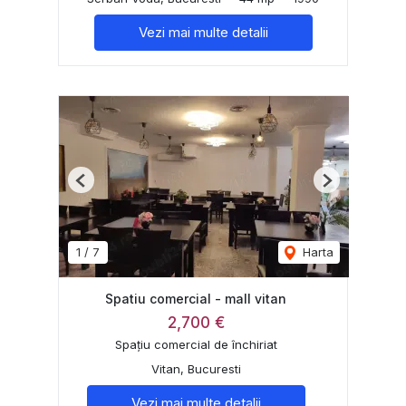
Vezi mai multe detalii
Previous
Next
1
/
7
Harta
Spatiu comercial - mall vitan
2,700 €
Spațiu comercial de închiriat
Vitan, Bucuresti
Vezi mai multe detalii