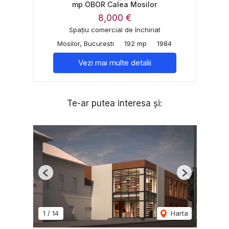
mp OBOR Calea Mosilor
8,000 €
Spațiu comercial de închiriat
Mosilor, Bucuresti
192 mp
1984
Vezi mai multe detalii
Te-ar putea interesa și:
Previous
Next
1
/
14
Harta