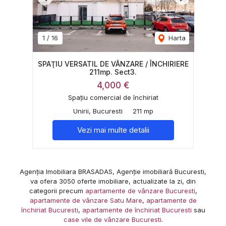
Previous
Next
1
/
16
Harta
SPAŢIU VERSATIL DE VÂNZARE / ÎNCHIRIERE
211mp. Sect3.
4,000 €
Spațiu comercial de închiriat
Unirii, Bucuresti
211 mp
Vezi mai multe detalii
Agenția Imobiliara BRASADAS, Agenție imobiliară Bucuresti,
va ofera 3050 oferte imobiliare, actualizate la zi, din
categorii precum
apartamente de vânzare Bucuresti
,
apartamente de vânzare Satu Mare
,
apartamente de
închiriat Bucuresti
,
apartamente de închiriat Bucuresti
sau
case vile de vânzare Bucuresti
.