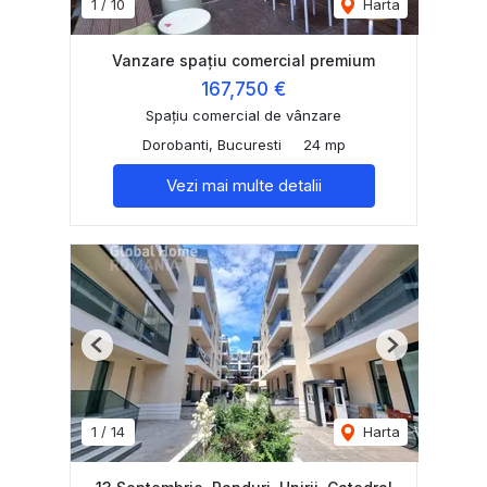
1
/
10
Harta
Vanzare spațiu comercial premium
167,750 €
Spațiu comercial de vânzare
Dorobanti, Bucuresti
24 mp
Vezi mai multe detalii
Previous
Next
1
/
14
Harta