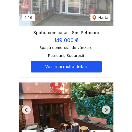
1
/
6
Harta
Spatiu com casa - Sos Petricani
149,000 €
Spațiu comercial de vânzare
Petricani, Bucuresti
Vezi mai multe detalii
Previous
Next