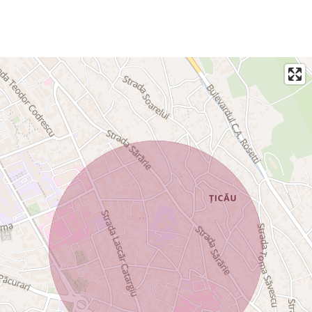
telefon . Proprietatea este pretabila pentru activități
comerciale gen clinica medicala, centru îngrijiri, grădiniță,
școală, etc, spațiu de birouri sau alte activități, eligibile
fonduri europene.
Preț final 1750000 euro cu posibilitate de achitare in 3
transe. Avans 50%.