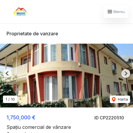
Meniu
Proprietate de vanzare
Previous
Nex
1
/
10
Harta
1,750,000 €
ID CP2220510
Spațiu comercial de vânzare