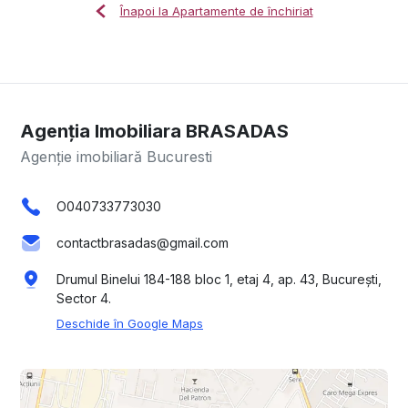
Înapoi la Apartamente de închiriat
Agenția Imobiliara BRASADAS
Agenție imobiliară Bucuresti
O040733773030
contactbrasadas@gmail.com
Drumul Binelui 184-188 bloc 1, etaj 4, ap. 43, București,
Sector 4.
Deschide în Google Maps