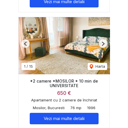
Vezi mai multe detalii
Previous
Next
1
/
15
Harta
*2 camere *MOSILOR * 10 min de
UNIVERSITATE
650 €
Apartament cu 2 camere de închiriat
Mosilor, Bucuresti
76 mp
1996
Vezi mai multe detalii