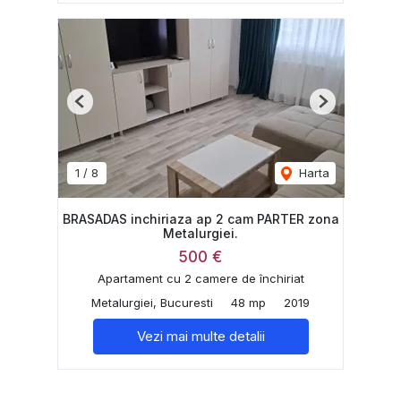
Previous
Next
1
/
8
Harta
BRASADAS inchiriaza ap 2 cam PARTER zona
Metalurgiei.
500 €
Apartament cu 2 camere de închiriat
Metalurgiei, Bucuresti
48 mp
2019
Vezi mai multe detalii