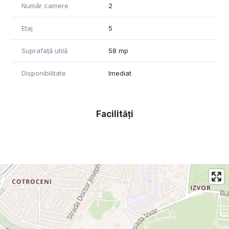
• Chiria lunară este de 450 euro + 1 luna garantie
Număr camere
2
Cautăm chiriași serioși, pe termen lung.
Etaj
5
Exclus agentii.
Suprafață utilă
58 mp
Disponibilitate
Imediat
Facilități