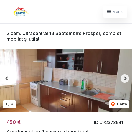
Meniu
2 cam. Ultracentral 13 Septembire Prosper, complet
mobilat și utilat
Previous
Nex
1
/
8
Harta
450 €
ID CP2378641
Apartament cu 2 camere de închiriat