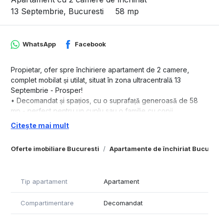
13 Septembrie, Bucuresti
58 mp
WhatsApp
Facebook
Propietar, ofer spre închiriere apartament de 2 camere,
complet mobilat și utilat, situat în zona ultracentrală 13
Septembrie - Prosper!
• Decomandat și spațios, cu o suprafață generoasă de 58
mp - perfect pentru un cuplu sau o familie cu copii.
• Situat la etajul 5/8 al unui bloc modern din 1990, cu lift.
Citește mai mult
• Dotat cu aer condiționat, mașină de spălat rufe nouă, TV și
spații de depozitare generoase.
Oferte imobiliare Bucuresti
Apartamente de închiriat Bucures
• Boiler pentru apă caldă mereu disponibilă.
• La un pas de tot ce ai nevoie: Mega Image, Lidl, Kaufland,
piață, farmacii, grădinițe, școli, benzinărie și multe altele se
Tip apartament
Apartament
află în imediata apropiere.
• Acces facil către centrul orașului și toate mijloacele de
Compartimentare
Decomandat
transport public.
• Liber, cu disponibilitate imediata