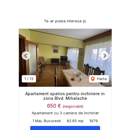
Te-ar putea interesa și:
Previous
Next
1
/
13
Harta
Apartament spatios pentru inchiriere in
zona Blvd. Mihalache
650 €
(negociabil)
Apartament cu 3 camere de închiriat
1 Mai, Bucuresti
82.65 mp
1979