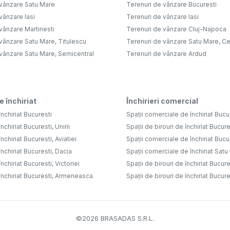
 vânzare Satu Mare
Terenuri de vânzare Bucuresti
vânzare Iasi
Terenuri de vânzare Iasi
vânzare Martinesti
Terenuri de vânzare Cluj-Napoca
vânzare Satu Mare, Titulescu
Terenuri de vânzare Satu Mare, Ce
 vânzare Satu Mare, Semicentral
Terenuri de vânzare Ardud
e închiriat
Închirieri comercial
nchiriat Bucuresti
Spații comerciale de închiriat Bucu
nchiriat Bucuresti, Unirii
Spații de birouri de închiriat Bucure
nchiriat Bucuresti, Aviatiei
Spații comerciale de închiriat Bucure
nchiriat Bucuresti, Dacia
Spații comerciale de închiriat Sat
nchiriat Bucuresti, Victoriei
Spații de birouri de închiriat Bucure
închiriat Bucuresti, Armeneasca
Spații de birouri de închiriat Bucures
©
2026
BRASADAS S.R.L.