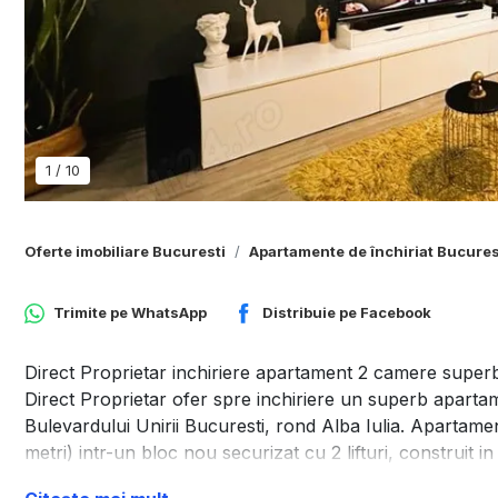
1
/
10
Oferte imobiliare Bucuresti
Apartamente de închiriat Bucures
Trimite pe
WhatsApp
Distribuie pe
Facebook
Direct Proprietar inchiriere apartament 2 camere superb 
Direct Proprietar ofer spre inchiriere un superb aparta
Bulevardului Unirii Bucuresti, rond Alba Iulia. Apartamen
metri) intr-un bloc nou securizat cu 2 lifturi, construit i
de 58 metri patrati si dispune de spatii de depozitare ge