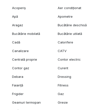
Acoperiș
Aer condiționat
Apă
Apometre
Aragaz
Bucătărie deschisă
Bucătărie mobilată
Bucătărie utilată
Cadă
Calorifere
Canalizare
CATV
Centrală proprie
Contor electric
Contor gaz
Curent
Debara
Dressing
Faianță
Fitness
Frigider
Gaz
Geamuri termopan
Gresie