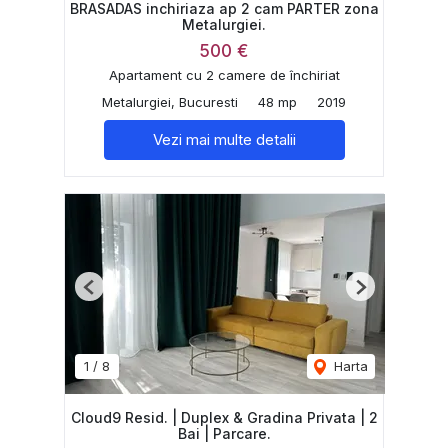
BRASADAS inchiriaza ap 2 cam PARTER zona
Metalurgiei.
500 €
Apartament cu 2 camere de închiriat
Metalurgiei, Bucuresti
48 mp
2019
Vezi mai multe detalii
Previous
Next
1
/
8
Harta
Cloud9 Resid. | Duplex & Gradina Privata | 2
Bai | Parcare.