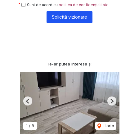
Sunt de acord cu
politica de confidențialitate
Solicită vizionare
Te-ar putea interesa și:
Previous
Next
1
/
8
Harta