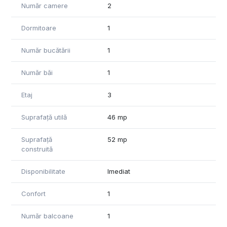
Număr camere
2
Dormitoare
1
Număr bucătării
1
Număr băi
1
Etaj
3
Suprafață utilă
46 mp
Suprafață
52 mp
construită
Disponibilitate
Imediat
Confort
1
Număr balcoane
1