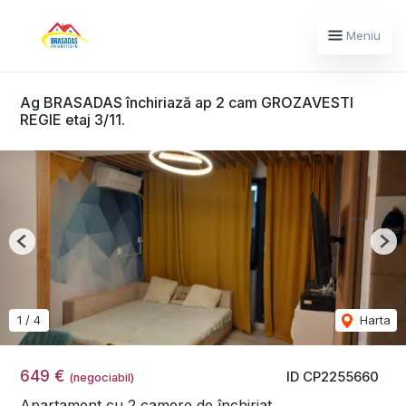
Meniu
Ag BRASADAS închiriază ap 2 cam GROZAVESTI
REGIE etaj 3/11.
Previous
Nex
1
/
4
Harta
649 €
ID CP2255660
(negociabil)
Apartament cu 2 camere de închiriat