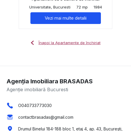
Universitate, Bucuresti
72 mp
1984
Vezi mai multe detalii
Înapoi la Apartamente de închiriat
Agenția Imobiliara BRASADAS
Agenție imobiliară Bucuresti
O040733773030
contactbrasadas@gmail.com
Drumul Binelui 184-188 bloc 1, etaj 4, ap. 43, București,