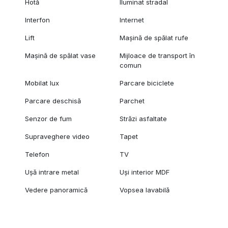
Hotă
Iluminat stradal
Interfon
Internet
Lift
Mașină de spălat rufe
Mașină de spălat vase
Mijloace de transport în
comun
Mobilat lux
Parcare biciclete
Parcare deschisă
Parchet
Senzor de fum
Străzi asfaltate
Supraveghere video
Tapet
Telefon
TV
Ușă intrare metal
Uși interior MDF
Vedere panoramică
Vopsea lavabilă