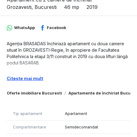
Grozavesti, Bucuresti
46 mp
2019
WhatsApp
Facebook
Agenția BRASADAS închiriază apartament cu doua camere
situat în GROZAVESTI-Regie, în apropiere de Facultatea
Politehnica la etajul 3/11 construit in 2019 cu doua lifturi lângă
podul BASARAB.
Apartamentul se închiriază MOBILAT si UTILAT complet.
Citește mai mult
Statiile de metrou GROZAVESTI și SEMANATOATREA la 3
minute de mers pe jos.
Oferte imobiliare Bucuresti
Apartamente de închiriat Bucures
În apoiere este CARREFOUR ORHIDEEA, BRICA, clădiri de
birouri LANE,
Tip apartament
Apartament
Bcataria este DESCHSA, mobilata si utilata.
Compartimentare
Semidecomandat
Pentru mai multe oferte accesați www.brasadas.com.