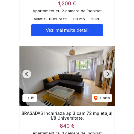
1,200 €
Apartament cu 2 camere de închiriat
Aviatiei, Bucuresti
110 mp
2020
Vezi mai multe detalii
Previous
Next
1
/
15
Harta
BRASADAS inchiriaza ap 3 cam 72 mp etajul
1/8 Universitate.
840 €
Apartament cu 3 camere de închiriat