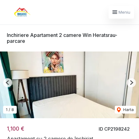
Meniu
Inchiriere Apartament 2 camere Win Heratsrau-
parcare
Previous
Nex
1
/
8
Harta
1,100 €
ID CP2198242
Apartament cu 2 camere de închiriat