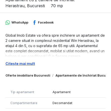
Herastrau, Bucuresti
70 mp
WhatsApp
Facebook
Global Imob Estate va ofera spre inchiriere un apartament de
2 camere situat in complexul rezidential Win Herastrau, la
etajul 4 din 5, cu o suprafata de 65 mp utili. Apartamentul
este complet decomandat, mobilat si utilat modern, avand un
balcon si aer conditionat LG in fiecare camera.
Citește mai mult
Descriere apartament:
- Bucatarie inchisa, complet echipata;
Oferte imobiliare Bucuresti
Apartamente de închiriat Bucures
- Incalzire in pardoseala pentru un confort termic optim;
- Aer conditionat LG in fiecare camera;
- Loc de parcare inclus.
Tip apartament
Apartament
Vecinatati:
- La doar 5 minute de Parcul Herastrau;
Compartimentare
Decomandat
- In apropiere de mall-urile Promenada si Baneasa Shopping
City;