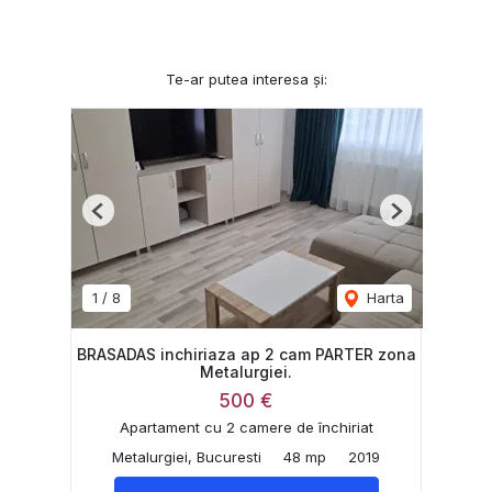
Te-ar putea interesa și:
Previous
Next
1
/
8
Harta
BRASADAS inchiriaza ap 2 cam PARTER zona
Metalurgiei.
500 €
Apartament cu 2 camere de închiriat
Metalurgiei, Bucuresti
48 mp
2019