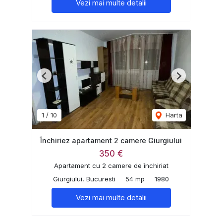
Vezi mai multe detalii
Previous
Next
1
/
10
Harta
Închiriez apartament 2 camere Giurgiului
350 €
Apartament cu 2 camere de închiriat
Giurgiului, Bucuresti
54 mp
1980
Vezi mai multe detalii