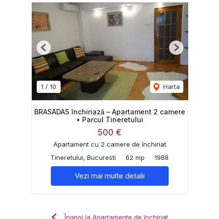
Previous
Next
1
/
10
Harta
BRASADAS închiriază – Apartament 2 camere
• Parcul Tineretului
500 €
Apartament cu 2 camere de închiriat
Tineretului, Bucuresti
62 mp
1988
Vezi mai multe detalii
Înapoi la Apartamente de închiriat