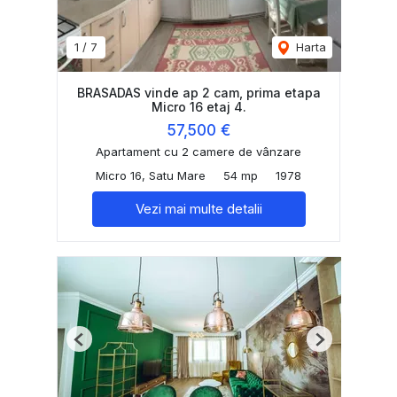
1
/
7
Harta
BRASADAS vinde ap 2 cam, prima etapa
Micro 16 etaj 4.
57,500 €
Apartament cu 2 camere de vânzare
Micro 16, Satu Mare
54 mp
1978
Vezi mai multe detalii
Previous
Next