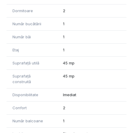
Dormitoare
2
Număr bucătării
1
Număr băi
1
Etaj
1
Suprafață utilă
45 mp
Suprafață
45 mp
construită
Disponibilitate
Imediat
Confort
2
Număr balcoane
1