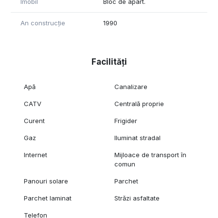
Imobil
Bloc de apart.
An construcție
1990
Facilități
Apă
Canalizare
CATV
Centrală proprie
Curent
Frigider
Gaz
Iluminat stradal
Internet
Mijloace de transport în
comun
Panouri solare
Parchet
Parchet laminat
Străzi asfaltate
Telefon