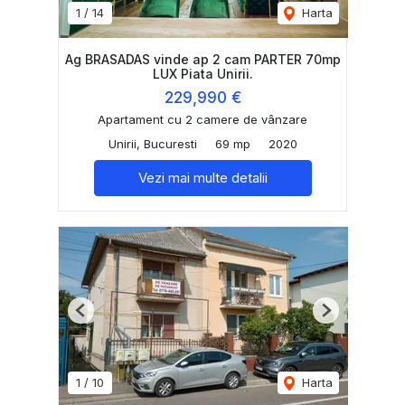
1
/
14
Harta
Ag BRASADAS vinde ap 2 cam PARTER 70mp
LUX Piata Unirii.
229,990 €
Apartament cu 2 camere de vânzare
Unirii, Bucuresti
69 mp
2020
Vezi mai multe detalii
Previous
Next
1
/
10
Harta