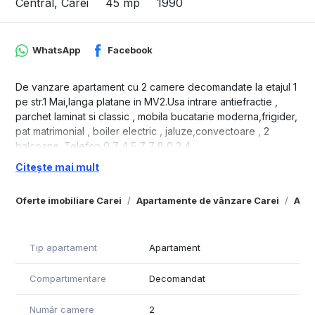
Central, Carei
45 mp
1990
WhatsApp
Facebook
De vanzare apartament cu 2 camere decomandate la etajul 1
pe str.1 Mai,langa platane in MV2.Usa intrare antiefractie ,
parchet laminat si classic , mobila bucatarie moderna,frigider,
pat matrimonial , boiler electric , jaluze,convectoare , 2
balcoane. Telefon 0 7 4 5 7 7 8 0 2 4.
Citește mai mult
Oferte imobiliare Carei
Apartamente de vânzare Carei
Apar
Tip apartament
Apartament
Compartimentare
Decomandat
Număr camere
2