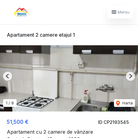
Meniu
Apartament 2 camere etajul 1
Previous
Nex
1
/
8
Harta
51,500 €
ID CP2193545
Apartament cu 2 camere de vânzare