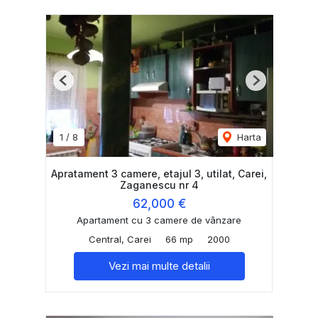
Previous
Next
1
/
8
Harta
Apratament 3 camere, etajul 3, utilat, Carei,
Zaganescu nr 4
62,000 €
Apartament cu 3 camere de vânzare
Central, Carei
66 mp
2000
Vezi mai multe detalii