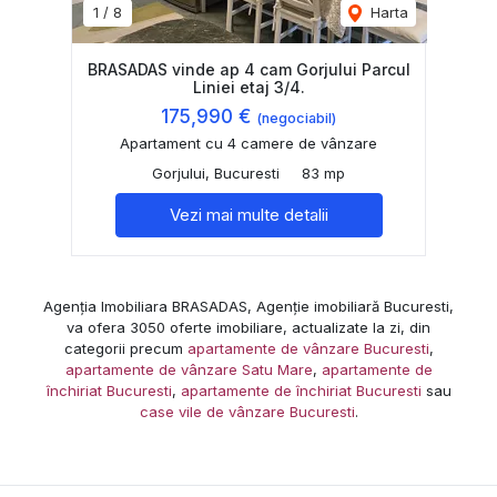
1
/
8
Harta
BRASADAS vinde ap 4 cam Gorjului Parcul
Liniei etaj 3/4.
175,990 €
(negociabil)
Apartament cu 4 camere de vânzare
Gorjului, Bucuresti
83 mp
Vezi mai multe detalii
Agenția Imobiliara BRASADAS, Agenție imobiliară Bucuresti,
va ofera 3050 oferte imobiliare, actualizate la zi, din
categorii precum
apartamente de vânzare Bucuresti
,
apartamente de vânzare Satu Mare
,
apartamente de
închiriat Bucuresti
,
apartamente de închiriat Bucuresti
sau
case vile de vânzare Bucuresti
.