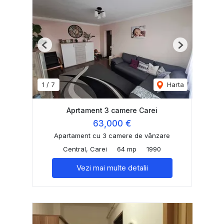
Previous
Next
1
/
7
Harta
Aprtament 3 camere Carei
63,000 €
Apartament cu 3 camere de vânzare
Central, Carei
64 mp
1990
Vezi mai multe detalii