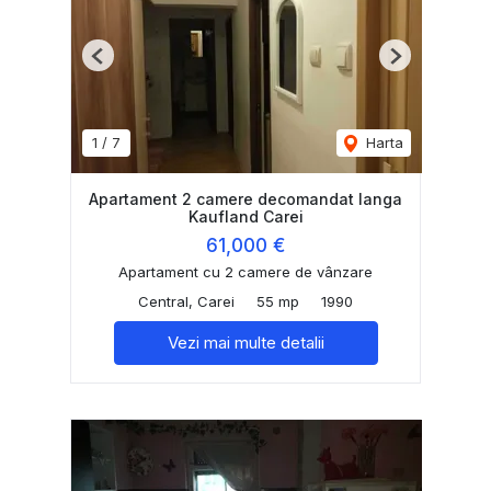
Previous
Next
1
/
7
Harta
Apartament 2 camere decomandat langa
Kaufland Carei
61,000 €
Apartament cu 2 camere de vânzare
Central, Carei
55 mp
1990
Vezi mai multe detalii