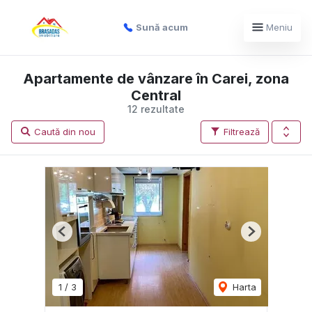
Sună acum
Meniu
Apartamente de vânzare în Carei, zona
Central
12 rezultate
Caută din nou
Filtrează
Previous
Next
1
/
3
Harta