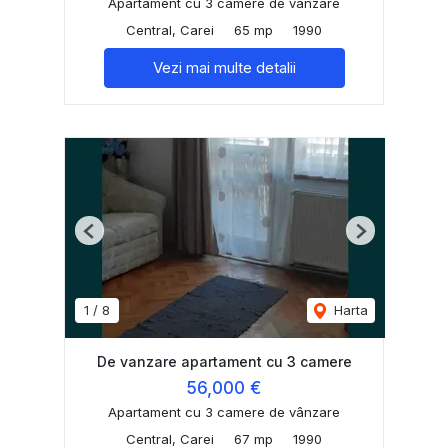
Apartament cu 3 camere de vânzare
Central, Carei
65 mp
1990
Vezi mai multe detalii
Previous
Next
1
/
8
Harta
De vanzare apartament cu 3 camere
56,000 €
Apartament cu 3 camere de vânzare
Central, Carei
67 mp
1990