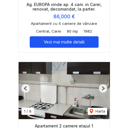
Ag. EUROPA vinde ap. 4 cam. in Carei,
renovat, decomandat, la parter.
86,000 €
Apartament cu 4 camere de vânzare
Central, Carei
80 mp
1982
Vezi mai multe detalii
Previous
Next
1
/
8
Harta
Apartament 2 camere etajul 1