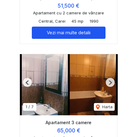
51,500 €
Apartament cu 2 camere de vânzare
Central, Carei
45 mp
1990
Vezi mai multe detalii
Previous
Next
1
/
7
Harta
Apartament 3 camere
65,000 €