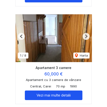
Previous
Next
1
/
8
Harta
Apartament 3 camere
60,000 €
Apartament cu 3 camere de vânzare
Central, Carei
70 mp
1990
Vezi mai multe detalii