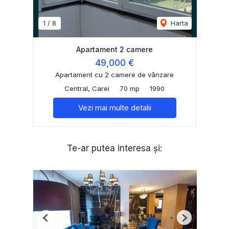
1
/
8
Harta
Apartament 2 camere
49,000 €
Apartament cu 2 camere de vânzare
Central, Carei
70 mp
1990
Vezi mai multe detalii
Te-ar putea interesa și:
Previous
Next