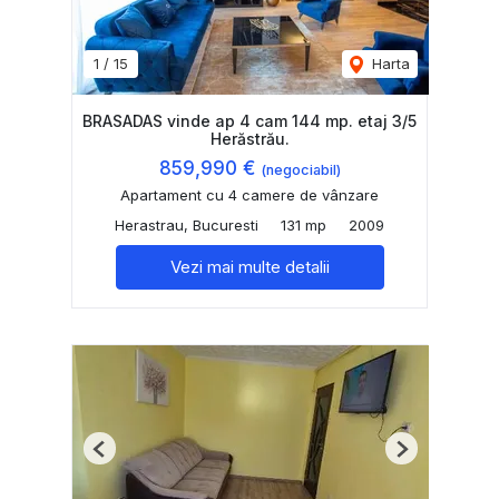
1
/
15
Harta
BRASADAS vinde ap 4 cam 144 mp. etaj 3/5
Herăstrău.
859,990 €
(negociabil)
Apartament cu 4 camere de vânzare
Herastrau, Bucuresti
131 mp
2009
Vezi mai multe detalii
Previous
Next