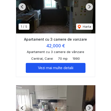
Previous
Next
1
/
5
Harta
Apartament cu 3 camere de vanzare
42,000 €
Apartament cu 3 camere de vânzare
Central, Carei
70 mp
1990
Vezi mai multe detalii
Previous
Next