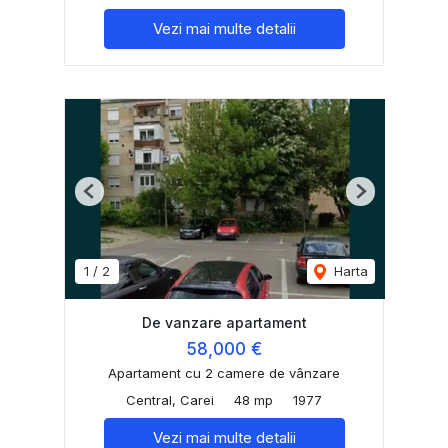
Vezi mai multe detalii
Previous
Next
1
/
2
Harta
De vanzare apartament
58,000 €
Apartament cu 2 camere de vânzare
Central, Carei
48 mp
1977
Vezi mai multe detalii