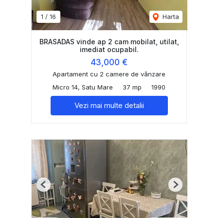
1
/
16
Harta
BRASADAS vinde ap 2 cam mobilat, utilat,
imediat ocupabil.
43,000 €
Apartament cu 2 camere de vânzare
Micro 14, Satu Mare
37 mp
1990
Vezi mai multe detalii
Previous
Next