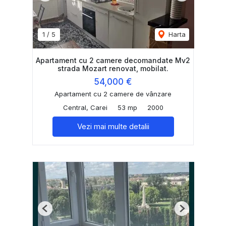
1
/
5
Harta
Apartament cu 2 camere decomandate Mv2
strada Mozart renovat, mobilat.
54,000 €
Apartament cu 2 camere de vânzare
Central, Carei
53 mp
2000
Vezi mai multe detalii
Previous
Next