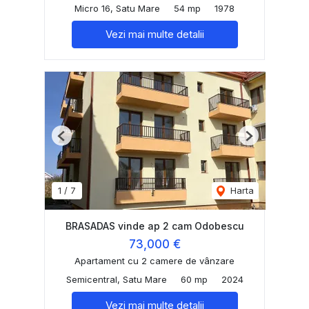
Micro 16, Satu Mare
54 mp
1978
Vezi mai multe detalii
Previous
Next
1
/
7
Harta
BRASADAS vinde ap 2 cam Odobescu
73,000 €
Apartament cu 2 camere de vânzare
Semicentral, Satu Mare
60 mp
2024
Vezi mai multe detalii