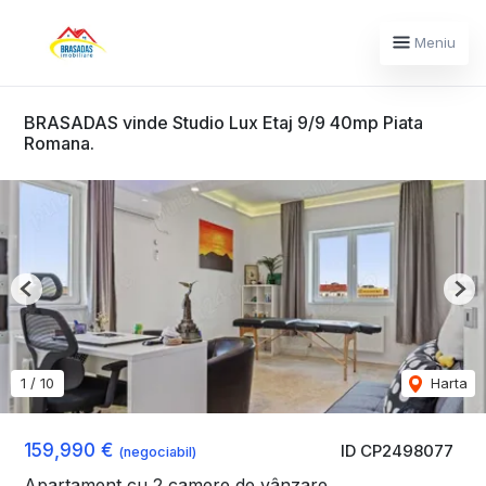
Meniu
BRASADAS vinde Studio Lux Etaj 9/9 40mp Piata
Romana.
Previous
Nex
1
/
10
Harta
159,990 €
ID CP2498077
(negociabil)
Apartament cu 2 camere de vânzare