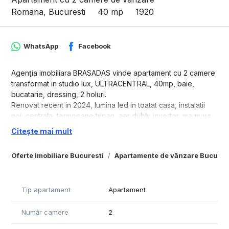
Romana, Bucuresti
40 mp
1920
WhatsApp
Facebook
Agenția imobiliara BRASADAS vinde apartament cu 2 camere
transformat in studio lux, ULTRACENTRAL, 40mp, baie,
bucatarie, dressing, 2 holuri.
Renovat recent in 2024, lumina led in toatat casa, instalatii
noi, centrala, termopane tripan, aer dublu invertor, marmura,
complet mobilat si utilat ori pentru locuit, ori pentru cabinet.
Citește mai mult
Scara renovata, lift nou, etajul 9/9 cu vedere asupra Pietei
Romane si in spate pe Dlvd. Dacia.
Oferte imobiliare Bucuresti
Apartamente de vânzare Bucures
Proximitati. ASE vis-a-vis, metrou Romana jos la scara, statii
autobuze jos la scara, magazine, MEGA, banci, farmacii,
restaurante la parter, scoli, gradinite, policinica 10, spitatul de
Tip apartament
Apartament
oftalmologie, etc.
Pentru mai multe oferte accesați www.brasadas.com.
Număr camere
2