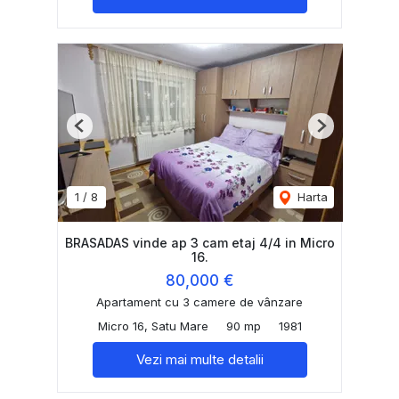
Previous
Next
1
/
8
Harta
BRASADAS vinde ap 3 cam etaj 4/4 in Micro
16.
80,000 €
Apartament cu 3 camere de vânzare
Micro 16, Satu Mare
90 mp
1981
Vezi mai multe detalii