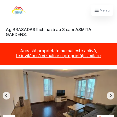
Meniu
Ag BRASADAS închiriază ap 3 cam ASMITA
GARDENS.
Această proprietate nu mai este activă,
te invităm să vizualizezi proprietăți similare
Previous
Nex