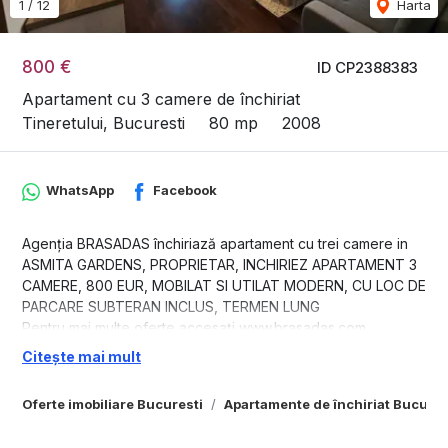
1
/
12
Harta
800 €
ID CP2388383
Apartament cu 3 camere de închiriat
Tineretului, Bucuresti
80 mp
2008
WhatsApp
Facebook
Agenția BRASADAS închiriază apartament cu trei camere in
ASMITA GARDENS, PROPRIETAR, INCHIRIEZ APARTAMENT 3
CAMERE, 800 EUR, MOBILAT SI UTILAT MODERN, CU LOC DE
PARCARE SUBTERAN INCLUS, TERMEN LUNG
Pentru mai multe oferte accesați www.brasadas.com.
Citește mai mult
Oferte imobiliare Bucuresti
Apartamente de închiriat Bucures