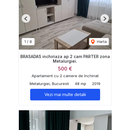
Previous
Next
1
/
8
Harta
BRASADAS inchiriaza ap 2 cam PARTER zona
Metalurgiei.
500 €
Apartament cu 2 camere de închiriat
Metalurgiei, Bucuresti
48 mp
2019
Vezi mai multe detalii