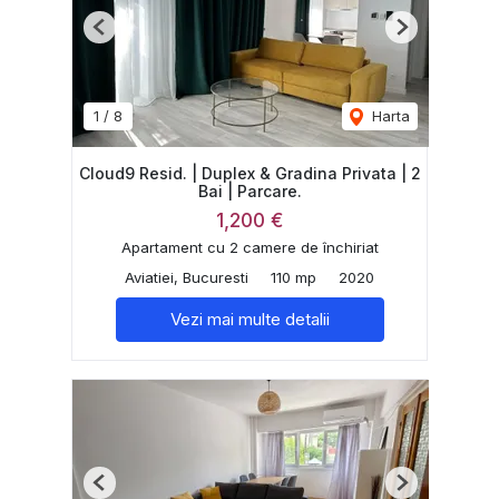
Previous
Next
1
/
8
Harta
Cloud9 Resid. | Duplex & Gradina Privata | 2
Bai | Parcare.
1,200 €
Apartament cu 2 camere de închiriat
Aviatiei, Bucuresti
110 mp
2020
Vezi mai multe detalii
Previous
Next