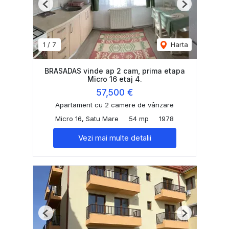
Previous
Next
1
/
7
Harta
BRASADAS vinde ap 2 cam, prima etapa
Micro 16 etaj 4.
57,500 €
Apartament cu 2 camere de vânzare
Micro 16, Satu Mare
54 mp
1978
Vezi mai multe detalii
Previous
Next