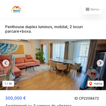
Meniu
Penthouse duplex luminos, mobilat, 2 locuri
parcare+boxa.
Previous
Nex
1
/
16
Harta
300,000 €
ID CP2208472
Apartament cu 3 camere de vânzare