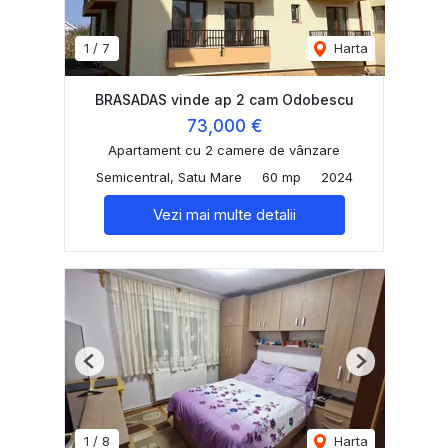
1
/
7
Harta
BRASADAS vinde ap 2 cam Odobescu
73,000 €
Apartament cu 2 camere de vânzare
Semicentral, Satu Mare
60 mp
2024
Vezi mai multe detalii
Previous
Next
1
/
8
Harta