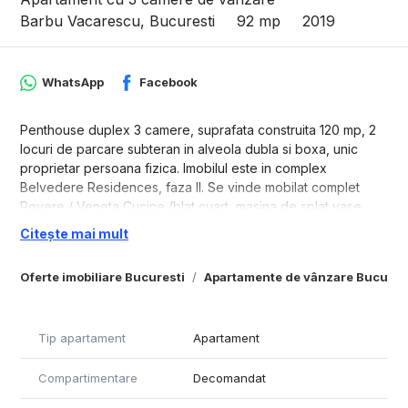
Barbu Vacarescu, Bucuresti
92 mp
2019
WhatsApp
Facebook
Penthouse duplex 3 camere, suprafata construita 120 mp, 2
locuri de parcare subteran in alveola dubla si boxa, unic
proprietar persoana fizica. Imobilul este in complex
Belvedere Residences, faza II. Se vinde mobilat complet
Rovere / Veneta Cucine (blat cuart, masina de splat vase,
masina de spalat rufe combo cu uscator, cuptor AEG, plita
Citește mai mult
Bosch, frigider side-by-side Gorenje etc.).
Oferte imobiliare Bucuresti
Apartamente de vânzare Bucures
Ambele bai au ventilare si geam exterior. Apartamentul are
doua balcoane (6 mp si 5 mp) la primul nivel si un balconas
de 1,2 mp la al doilea nivel.
Tip apartament
Apartament
Apartamentul a fost dotat de nou cu multiple imbunatatiri
personalizate: balustrada modificata in consola, aparate de
Compartimentare
Decomandat
aer conditionat triplu-split Daikin cu control wifi, suporti
speciali de consolidare pentru toate corpurile suspendate