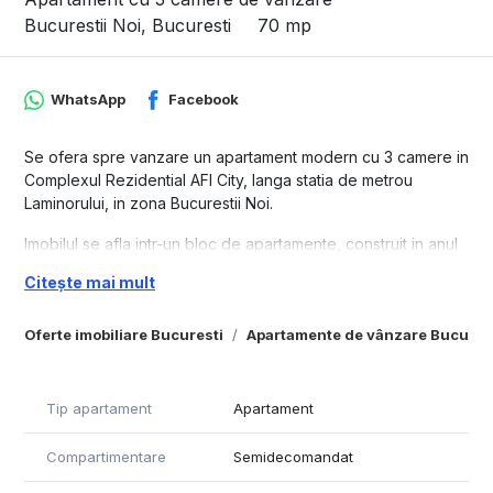
Bucurestii Noi, Bucuresti
70 mp
WhatsApp
Facebook
Se ofera spre vanzare un apartament modern cu 3 camere in
Complexul Rezidential AFI City, langa statia de metrou
Laminorului, in zona Bucurestii Noi.
Imobilul se afla intr-un bloc de apartamente, construit in anul
2020, la etajul 10/ 11.
Citește mai mult
Imobilul este precertificat Green Homes.
Certificat energetic clasa A.
Oferte imobiliare Bucuresti
Apartamente de vânzare Bucures
Apartamentul detine o suprafata totala de 75 mp, din care un
balcon de 6 mp si o zona tehnica.
Tip apartament
Apartament
Locuinta este alcatuita dintr-o camera de zi, doua dormitoare
(cel matrimonial cu baie proprie și cada), o bucatarie inchisa,
Compartimentare
Semidecomandat
doua bai, o debara, un balcon si un spatiu tehnic.