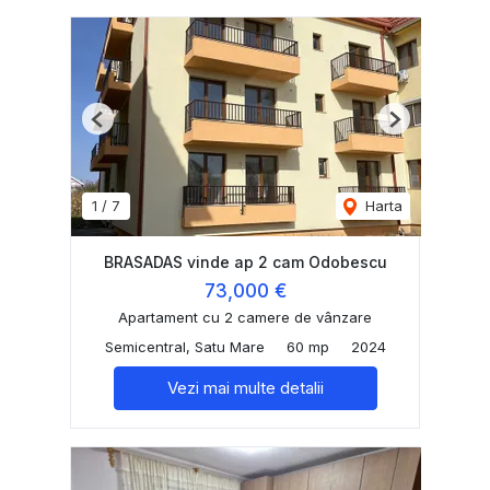
Previous
Next
1
/
7
Harta
BRASADAS vinde ap 2 cam Odobescu
73,000 €
Apartament cu 2 camere de vânzare
Semicentral, Satu Mare
60 mp
2024
Vezi mai multe detalii