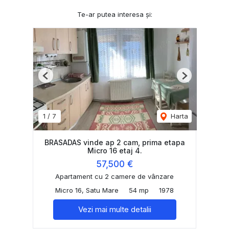
Te-ar putea interesa și:
Previous
Next
1
/
7
Harta
BRASADAS vinde ap 2 cam, prima etapa
Micro 16 etaj 4.
57,500 €
Apartament cu 2 camere de vânzare
Micro 16, Satu Mare
54 mp
1978
Vezi mai multe detalii