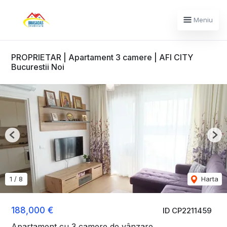
Meniu
PROPRIETAR | Apartament 3 camere | AFI CITY
Bucurestii Noi
Previous
Nex
1
/
8
Harta
188,000 €
ID CP2211459
Apartament cu 3 camere de vânzare