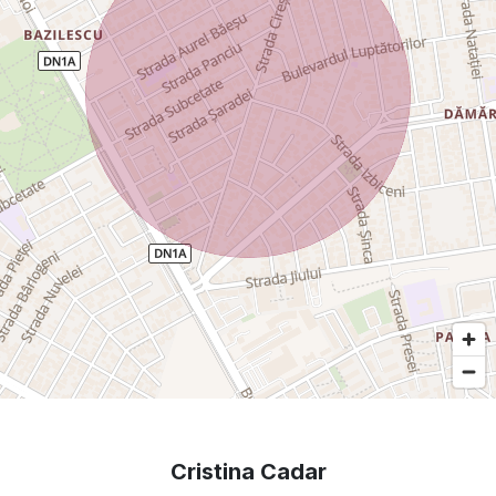
Herastrau si Mogosoaia.
Tot pentru relaxare, cine doreste poate sa faca miscare, sa
planteze in gradina de aprox. 80 mp (teren in fata
apartamentului).
Apartamentul poate fi achizitionat cu cash sau credit bancar.
Pret 163000 euro, Negociabil.
Proprietar - persoana fizica, nu se adauga comision sau TVA.
Pentru orice informatie, nu ezitati sa ma contactati!
Contactati la: 07********37
Cristina Cadar