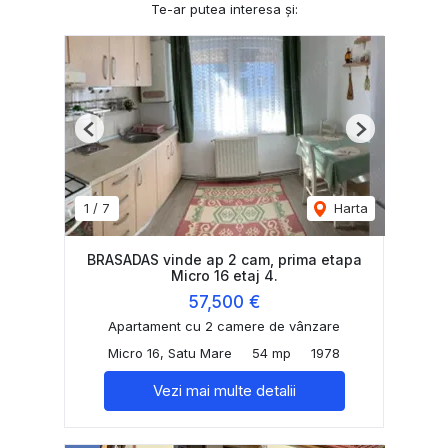
Te-ar putea interesa și:
Previous
Next
1
/
7
Harta
BRASADAS vinde ap 2 cam, prima etapa
Micro 16 etaj 4.
57,500 €
Apartament cu 2 camere de vânzare
Micro 16, Satu Mare
54 mp
1978
Vezi mai multe detalii