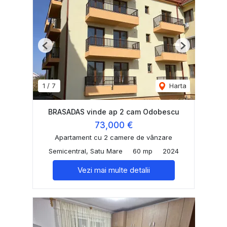
Previous
Next
1
/
7
Harta
BRASADAS vinde ap 2 cam Odobescu
73,000 €
Apartament cu 2 camere de vânzare
Semicentral, Satu Mare
60 mp
2024
Vezi mai multe detalii