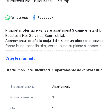
Bucurestii Noi, Bucuresti
58 mp
WhatsApp
Facebook
Proprietar ofer spre vanzare apartament 3 camere, etajul 1,
Bucurestii Noi. Se vinde Semimobilat.
Apartamentul se afla la etajul 1 din 4 intr-un bloc solid, pozitie
foarte buna, zona linistita, verde, plina cu plante si copaci cu
multe pasarele ciripind, o adevarata oaza de liniste si aer
curat.
Citește mai mult
Apartamentul a fost renovat. NOU - bucatarie dotata cu plita
Oferte imobiliare Bucuresti
Apartamente de vânzare Bucures
pe gaz, masina de spalat Vase, cuptor electric, hota, etc. Au
fost schimbate instalatia electrica, instalatia sanitara, gresia si
faianta baie si bucatarie, parchet, perdele, lustre, etc - sunt
noi.
Tip apartament
Apartament
Daca nu se doreste mobila din apartament sau orice altceva,
le vom scoate imediat.
Număr camere
3
Apartamentul e compus din 2 dormitoare, 1 sufragerie cu
Etaj
1