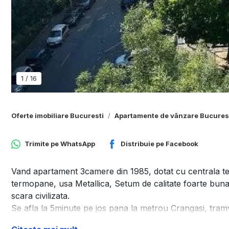
1
/
16
Oferte imobiliare Bucuresti
Apartamente de vânzare Bucures
Trimite pe
WhatsApp
Distribuie pe
Facebook
Vand apartament 3camere din 1985, dotat cu centrala ter
termopane, usa Metallica, Setum de calitate foarte buna, p
scara civilizata.
Se afla la 5minute pe jos pana la metrou Crangasi, tram
la Arcul de Triumf cu tramvaiul 41.