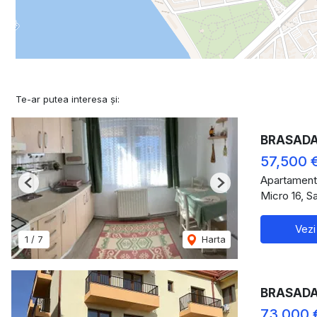
Te-ar putea interesa și:
BRASADAS 
57,500 
Apartament
Previous
Next
Micro 16, S
Vezi
1
/
7
Harta
BRASADAS
73,000 