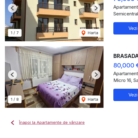
Apartament
Previous
Next
Semicentral
Vezi
1
/
7
Harta
BRASADAS 
80,000 
Apartament
Previous
Next
Micro 16, S
Vezi
1
/
8
Harta
Înapoi la Apartamente de vânzare