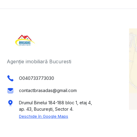
Agenție imobiliară Bucuresti
O040733773030
contactbrasadas@gmail.com
Drumul Binelui 184-188 bloc 1, etaj 4,
ap. 43, București, Sector 4.
Deschide în Google Maps