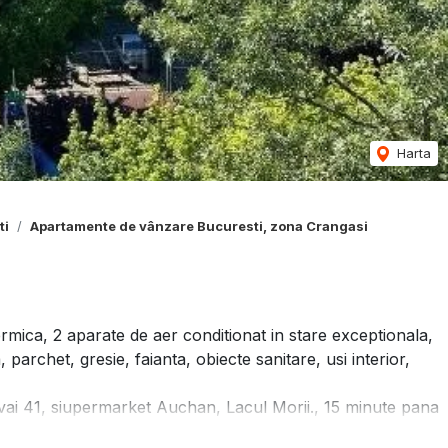
Harta
ti
Apartamente de vânzare Bucuresti, zona Crangasi
mica, 2 aparate de aer conditionat in stare exceptionala,
archet, gresie, faianta, obiecte sanitare, usi interior,
vai 41, siupermarket Auchan, Lacul Morii., 15 minute pana