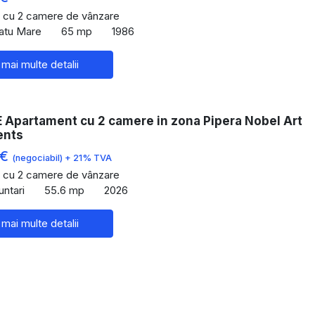
 cu 2 camere de vânzare
Satu Mare
65 mp
1986
 mai multe detalii
Apartament cu 2 camere in zona Pipera Nobel Art
ents
 €
(negociabil) + 21% TVA
 cu 2 camere de vânzare
untari
55.6 mp
2026
 mai multe detalii