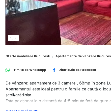
1
/
9
Oferte imobiliare Bucuresti
Apartamente de vânzare Bucures
Trimite pe
WhatsApp
Distribuie pe
Facebook
De vânzare: apartament de 3 camere , 68mp în zona Luj
Apartamentul este ideal pentru o familie ce caută o locuin
şcoli/grădiniţe.
Este poziţionat la o distanţă de 4-5 minute faţă de gura 
grădiniţe, piaţă (Veteranilor - 8 minute 550m), autobuze 