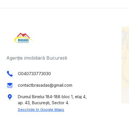
Agenție imobiliară Bucuresti
O040733773030
contactbrasadas@gmail.com
Drumul Binelui 184-188 bloc 1, etaj 4,
ap. 43, București, Sector 4.
Deschide în Google Maps