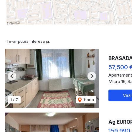
Te-ar putea interesa și:
BRASADAS 
57,500 
Apartament
Previous
Next
Micro 16, S
Vezi
1
/
7
Harta
Ag EUROP
159,990