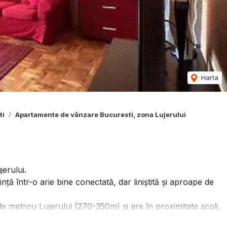
Harta
ti
Apartamente de vânzare Bucuresti, zona Lujerului
erului.
ţă într-o arie bine conectată, dar liniştită şi aproape de
de metrou Lujerului (270-350m) şi are în proximitate şcoli,
(5 minute 350m), tramvai (nr. 41 - 8 minute staţia Uverturii