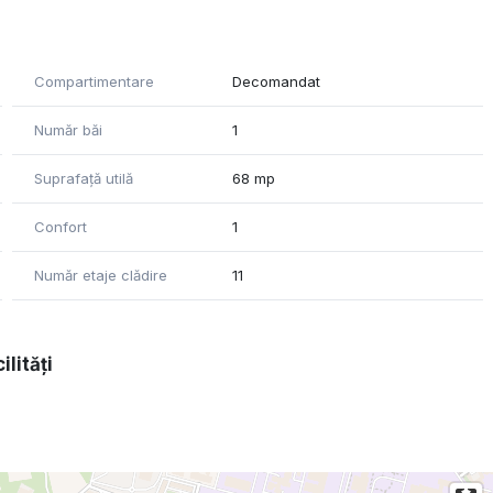
minute 350m, MegaImage - 3 minute 230m), clinici etc.
Compartimentare
Decomandat
Număr băi
1
Suprafață utilă
68 mp
n faţa scării. Blocul este recent reabilitat.
Confort
1
Număr etaje clădire
11
ilități