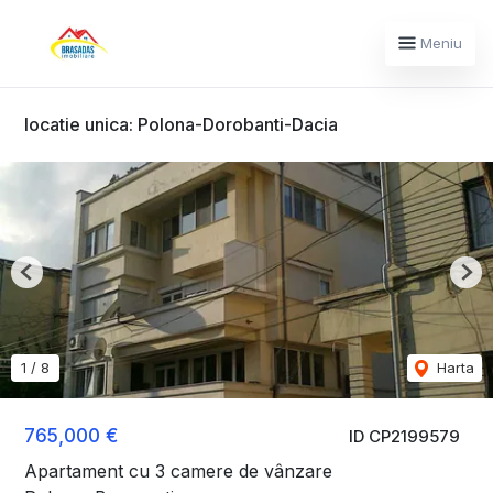
Meniu
locatie unica: Polona-Dorobanti-Dacia
Previous
Nex
1
/
8
Harta
765,000 €
ID CP2199579
Apartament cu 3 camere de vânzare