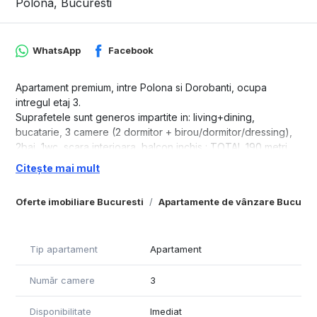
Polona, Bucuresti
WhatsApp
Facebook
Apartament premium, intre Polona si Dorobanti, ocupa
intregul etaj 3.
Suprafetele sunt generos impartite in: living+dining,
bucatarie, 3 camere (2 dormitor + birou/dormitor/dressing),
2bai, 1wc, scara interioara, balcon inchis : TOTAL 190 metri
utili si 60 metri terasa dreptunghiulara cu iesire din bucatarie
Citește mai mult
si living, dispune de GARAJ si spatii de depozitare subsol.
Cladire foarte rezistenta, adappst antiatomic.
Oferte imobiliare Bucuresti
Apartamente de vânzare Bucures
Este foarte apreciat de persoane care cauta intimitate in
zona verde ultracentrala la distante de mers pe jos de
ambasade, ministere, companii multinationale.
Tip apartament
Apartament
Număr camere
3
Disponibilitate
Imediat