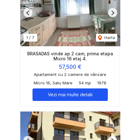
Previous
Next
1
/
7
Harta
BRASADAS vinde ap 2 cam, prima etapa
Micro 16 etaj 4.
57,500 €
Apartament cu 2 camere de vânzare
Micro 16, Satu Mare
54 mp
1978
Vezi mai multe detalii