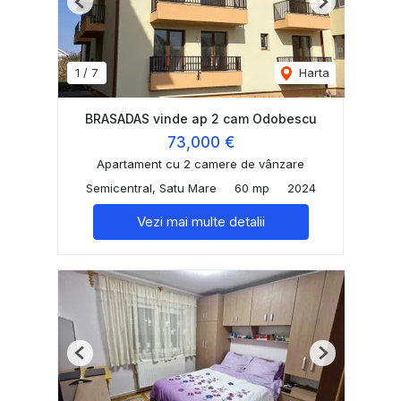
Previous
Next
1
/
7
Harta
BRASADAS vinde ap 2 cam Odobescu
73,000 €
Apartament cu 2 camere de vânzare
Semicentral, Satu Mare
60 mp
2024
Vezi mai multe detalii
Previous
Next