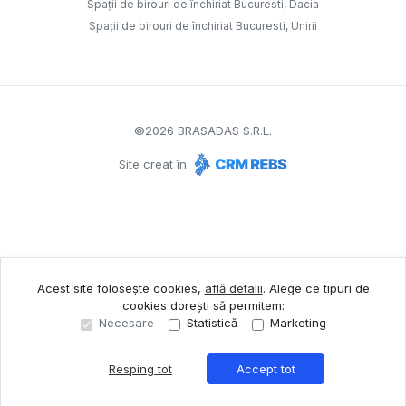
Spații de birouri de închiriat Bucuresti, Dacia
Spații de birouri de închiriat Bucuresti, Unirii
©
2026
BRASADAS S.R.L.
Site creat în
Acest site folosește cookies,
află detalii
.
Alege ce tipuri de
cookies dorești să permitem:
Necesare
Statistică
Marketing
Resping tot
Accept tot
Sună acum
Solicită vizionare