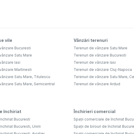
e vile
Vânzări terenuri
vânzare Bucuresti
Terenuri de vânzare Satu Mare
 vânzare Satu Mare
Terenuri de vânzare Bucuresti
vânzare Iasi
Terenuri de vânzare Iasi
vânzare Martinesti
Terenuri de vânzare Cluj-Napoca
vânzare Satu Mare, Titulescu
Terenuri de vânzare Satu Mare, Ce
 vânzare Satu Mare, Semicentral
Terenuri de vânzare Ardud
e închiriat
Închirieri comercial
nchiriat Bucuresti
Spații comerciale de închiriat Bucu
nchiriat Bucuresti, Unirii
Spații de birouri de închiriat Bucure
nchiriat Bucuresti, Aviatiei
Spații comerciale de închiriat Bucure