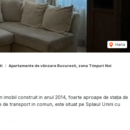
Harta
ti
Apartamente de vânzare Bucuresti, zona Timpuri Noi
 imobil construit in anul 2014, foarte aproape de staţia de
 de transport in comun, este situat pe Splaiul Unirii cu
tajul 1/6, este foarte luminos, dispune de o
.