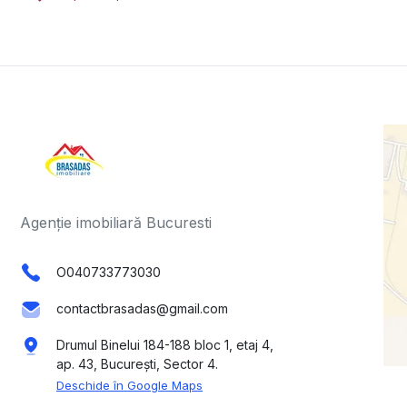
Agenție imobiliară Bucuresti
O040733773030
contactbrasadas@gmail.com
Drumul Binelui 184-188 bloc 1, etaj 4,
ap. 43, București, Sector 4.
Deschide în Google Maps