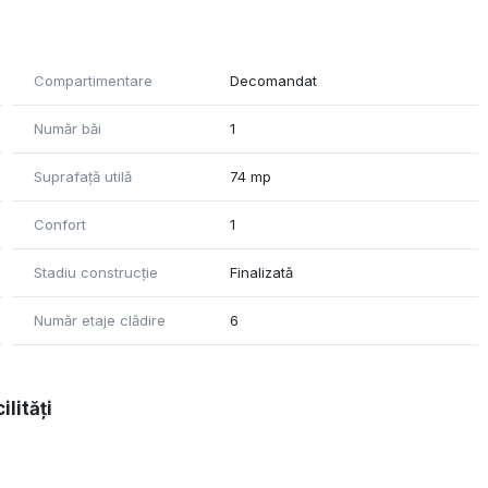
itoare, 1 baie, încălzire cu centrala proprie, 1 aparate A/C.
Compartimentare
Decomandat
Număr băi
1
Suprafață utilă
74 mp
Confort
1
Stadiu construcție
Finalizată
Număr etaje clădire
6
ilități