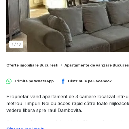
1
/
13
Oferte imobiliare Bucuresti
Apartamente de vânzare Bucures
Trimite pe
WhatsApp
Distribuie pe
Facebook
Proprietar vand apartament de 3 camere localizat intr-un
metrou Timpuri Noi cu acces rapid către toate mijloacele
vedere libera spre raul Dambovita.
Apartamentul in suprafaţa utila de 74mp, este situat la e
compartimentare ideala, precum si de finisaje de calitate