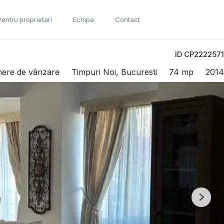
Pentru proprietari
Echipa
Contact
ID CP2222571
mere de vânzare
Timpuri Noi, Bucuresti
74 mp
2014
Next