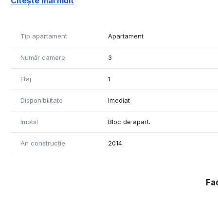
Citește mai mult
Living mare (36mp), bucătărie mobilata si utilata, 2 dorm
Apartamentul se vinde mobilat si utilat.
Persoana fizica, nu se percepe Tva , toate actele!
Tip apartament
Apartament
Număr camere
3
Etaj
1
Disponibilitate
Imediat
Imobil
Bloc de apart.
An construcție
2014
Fac