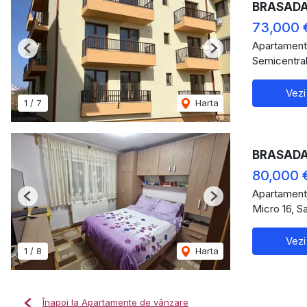
BRASADAS
73,000 
Apartament
Previous
Next
Semicentral
Vezi
1
/
7
Harta
BRASADAS 
80,000 
Apartament
Previous
Next
Micro 16, S
Vezi
1
/
8
Harta
Înapoi la Apartamente de vânzare