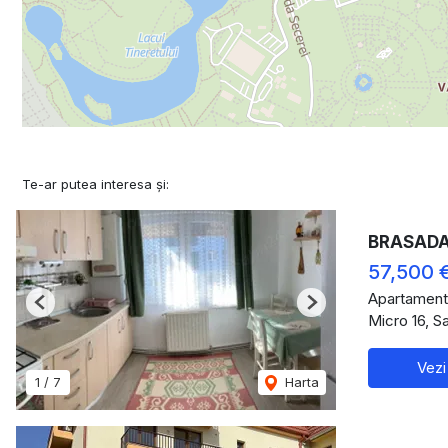
Te-ar putea interesa și:
BRASADAS 
57,500 
Apartament
Previous
Next
Micro 16, S
Vezi
1
/
7
Harta