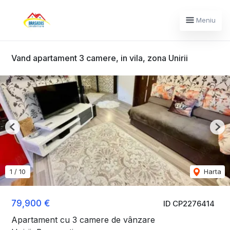
Meniu
Vand apartament 3 camere, in vila, zona Unirii
Previous
Nex
1
/
10
Harta
79,900 €
ID CP2276414
Apartament cu 3 camere de vânzare