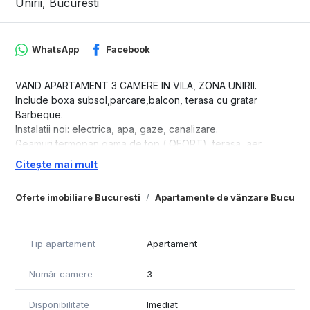
Unirii, Bucuresti
WhatsApp
Facebook
VAND APARTAMENT 3 CAMERE IN VILA, ZONA UNIRII.
Include boxa subsol,parcare,balcon, terasa cu gratar
Barbeque.
Instalatii noi: electrica, apa, gaze, canalizare.
Geamuri termopan gama de top ( QFORT), terasa, aer
conditionat,centrala termica, cada hidromasaj si multe altele (
Citește mai mult
NUMAI PRODUSE DE TOP) . POSIBILITATE DE A SE VINDE SI
COMPLET MOBILAT. Mobilier marca Mobexert si SiPro, usi
Oferte imobiliare Bucuresti
Apartamente de vânzare Bucures
Porta Doors, etc.
Gresie,faianta, marmura,chiuvete,lavoar provenienta Italia
(GAMA PREMIUM).
Tip apartament
Apartament
Instalatia electrica schimbata cap-coada,
doze,prize,intrerupatoare marca Legrand.
Număr camere
3
Centrala termica noua (garantie) cu calorifere si instalatia
aferente noi,plus incalzire in pardoseala partial.
Un apartament cu izolatie termica si fonica,cu materiale de
Disponibilitate
Imediat