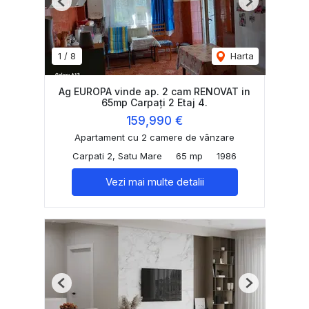
Previous
Next
1
/
8
Harta
Ag EUROPA vinde ap. 2 cam RENOVAT in
65mp Carpați 2 Etaj 4.
159,990 €
Apartament cu 2 camere de vânzare
Carpati 2, Satu Mare
65 mp
1986
Vezi mai multe detalii
Previous
Next