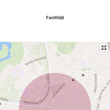
cea mai buna calitate. Toate acestea se pot demonstra si
verifica.
Apa curenta, instalatie noua trasa separat si contorizata.
Facilități
NMIC NU ESTE LA COMUN.
Facilitati in apropiere : Autobuz, Tramvai, Metrou, Piata
,Magazin UNIREA, Mall Vitan, etc.
S A INVESTIT IN APARTAMENT SUMA DE 58000 Euro.
Posibilitate de eliberare imediata.
MERITA VZIONAT!
PRET: 79900
Telefon: