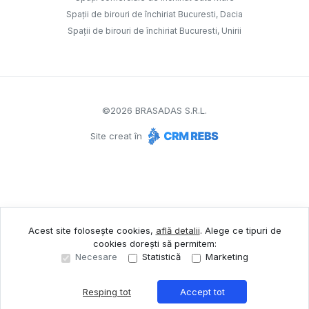
Spații de birouri de închiriat Bucuresti, Dacia
Spații de birouri de închiriat Bucuresti, Unirii
©
2026
BRASADAS S.R.L.
Site creat în
Acest site folosește cookies,
află detalii
.
Alege ce tipuri de
cookies dorești să permitem:
Necesare
Statistică
Marketing
Resping tot
Accept tot
Sună acum
Solicită vizionare