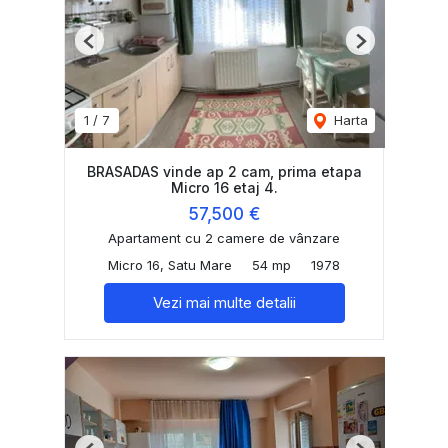
Previous
Next
1
/
7
Harta
BRASADAS vinde ap 2 cam, prima etapa
Micro 16 etaj 4.
57,500 €
Apartament cu 2 camere de vânzare
Micro 16, Satu Mare
54 mp
1978
Vezi mai multe detalii