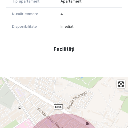
Tip apartament
Apartament
subsol libere.
3 camere cu gresie Spania - 1m 1m, hol+ living - parchet lemn
Număr camere
4
masiv.
Bucătăria foarte spațioasă,
Disponibilitate
Imediat
Wc serviciu + baia mare lux, ambele toalete au geamuri mari
pt aerisire
Încălzire RADET.
Termopane noi.
Facilități
Instalatii electrice sanitare schimbate recent.
Se vinde gol sau doar cu mobilier de bucatarie.
Mega Image, Lidl, Kaufland, scoala, gradinita, biserica, 3
spitale in zona, loc de joaca pentru copii peste strada, 4-
5min de metrou si piata.
Stalpi si pereti din beton (de rezistenta) de 20cm grosime.