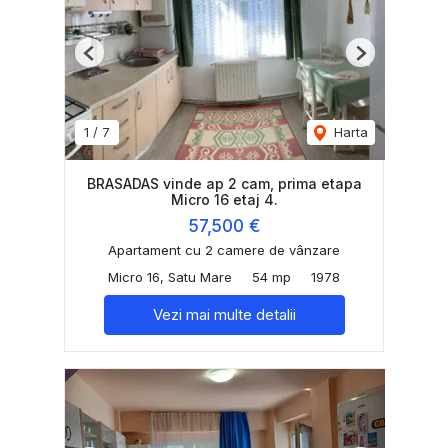
Previous
Next
1
/
7
Harta
BRASADAS vinde ap 2 cam, prima etapa
Micro 16 etaj 4.
57,500 €
Apartament cu 2 camere de vânzare
Micro 16, Satu Mare
54 mp
1978
Vezi mai multe detalii