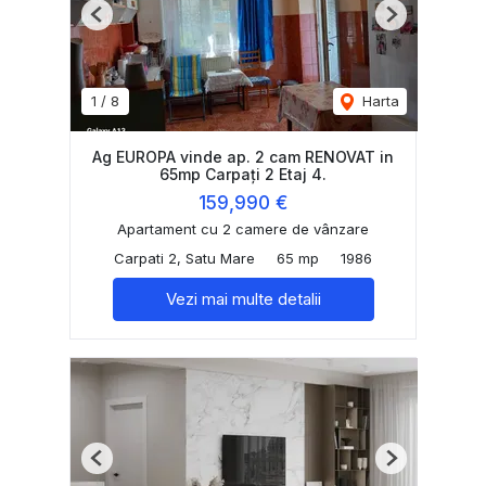
Previous
Next
1
/
8
Harta
Ag EUROPA vinde ap. 2 cam RENOVAT in
65mp Carpați 2 Etaj 4.
159,990 €
Apartament cu 2 camere de vânzare
Carpati 2, Satu Mare
65 mp
1986
Vezi mai multe detalii
Previous
Next