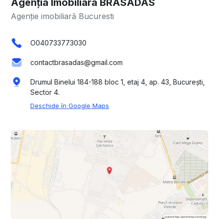
Agenția Imobiliara BRASADAS
Agenție imobiliară Bucuresti
O040733773030
contactbrasadas@gmail.com
Drumul Binelui 184-188 bloc 1, etaj 4, ap. 43, București,
Sector 4.
Deschide în Google Maps