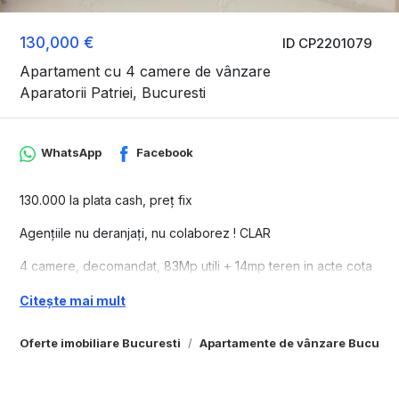
130,000 €
ID CP2201079
Apartament cu 4 camere de vânzare
Aparatorii Patriei, Bucuresti
WhatsApp
Facebook
130.000 la plata cash, preț fix
Agențiile nu deranjați, nu colaborez ! CLAR
4 camere, decomandat, 83Mp utili + 14mp teren in acte cota
indiviza,
Citește mai mult
parter p+8 cu intrare separată ,
scara exterioara proprie schimbare destinație,
posibilitate 2 balcoane similare celor de pe verticala.
Oferte imobiliare Bucuresti
Apartamente de vânzare Bucures
Acces pe 2 cai in apartament,
Usi metalice exterioare de calitate, acces pe 2 cai in scara
blocului ( constructie 1986 solida ) monitorizare video,boxe