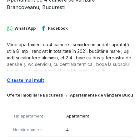
Brancoveanu, Bucuresti
WhatsApp
Facebook
Vând apartament cu 4 camere , semidecomandat suprafață
utilă 81 mp , renovat in totalitate în 2021, bucătărie mare , uși
mdf și calorifere aluminiu, et 2 4 , baie cu dus și fereastra de
aerisire și wc serviciu, cu centrala termica , boxa la subsolul
blocului , loc parcare platit până la sfârșitul anului,
semimobilat, bloc curat , vecini civilizați , zona frumoasa cu
Citește mai mult
multă verdeață , liniște , multe parculete pentru copii scoli ,
grădinițe , piata Străduinței , piața Covasna, farmacii , bănci ,
Oferte imobiliare Bucuresti
Apartamente de vânzare Bucures
supermarket-uri foarte aproape . Apartamentul se afla intre
bulevardele Brâncoveanu cu linii de transport RATB 116 , 141 ,
216 și Obregia cu 313 și 673 , 3 stații până la metrou piata
Tip apartament
Apartament
Sudului . Accept schimb cu casa Popești Leordeni doar în
zona veche a orașului sau sector 4, cu diferența unde este
Număr camere
4
cazul. Nu doresc cooperarea cu agentii imobiliari.