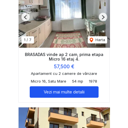
Previous
Next
1
/
7
Harta
BRASADAS vinde ap 2 cam, prima etapa
Micro 16 etaj 4.
57,500 €
Apartament cu 2 camere de vânzare
Micro 16, Satu Mare
54 mp
1978
Vezi mai multe detalii