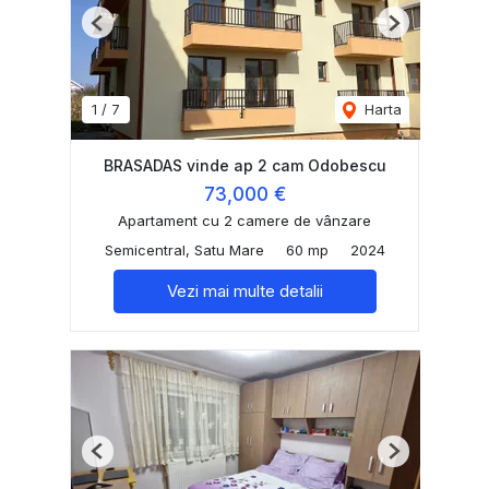
Previous
Next
1
/
7
Harta
BRASADAS vinde ap 2 cam Odobescu
73,000 €
Apartament cu 2 camere de vânzare
Semicentral, Satu Mare
60 mp
2024
Vezi mai multe detalii
Previous
Next