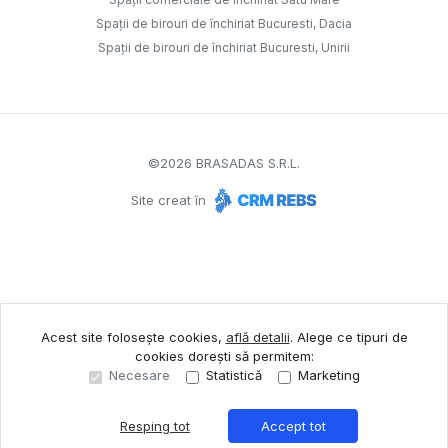
Spații de birouri de închiriat Bucuresti, Dacia
Spații de birouri de închiriat Bucuresti, Unirii
©
2026
BRASADAS S.R.L.
Site creat în
Acest site folosește cookies,
află detalii
.
Alege ce tipuri de
cookies dorești să permitem:
Necesare
Statistică
Marketing
Resping tot
Accept tot
Sună acum
Solicită vizionare