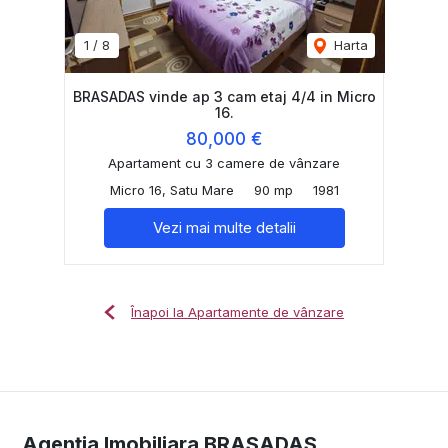
1
/
8
Harta
BRASADAS vinde ap 3 cam etaj 4/4 in Micro
16.
80,000 €
Apartament cu 3 camere de vânzare
Micro 16, Satu Mare
90 mp
1981
Vezi mai multe detalii
Înapoi la Apartamente de vânzare
Agenția Imobiliara BRASADAS