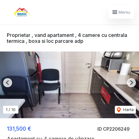
Meniu
Proprietar , vand apartament , 4 camere cu centrala
termica , boxa si loc parcare adp
Previous
Nex
1
/
10
Harta
131,500 €
ID CP2206249
Apartament cu 4 camere de vânzare