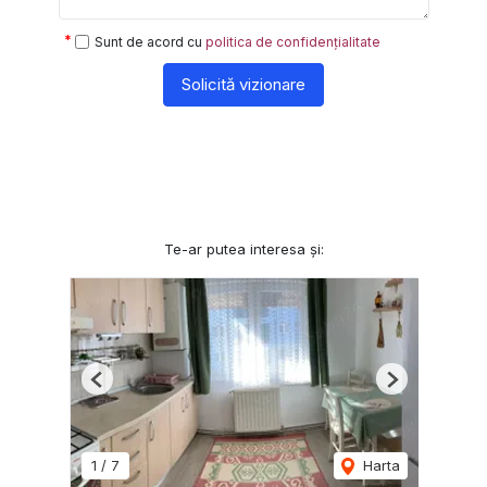
Sunt de acord cu
politica de confidențialitate
Solicită vizionare
Te-ar putea interesa și:
Previous
Next
1
/
7
Harta