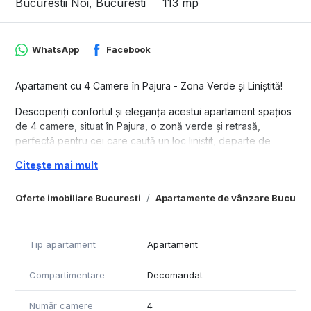
Bucurestii Noi, Bucuresti
113 mp
WhatsApp
Facebook
Apartament cu 4 Camere în Pajura - Zona Verde şi Liniştită!
Descoperiţi confortul şi eleganţa acestui apartament spaţios
de 4 camere, situat în Pajura, o zonă verde şi retrasă,
perfectă pentru cei care caută un loc liniştit, departe de
agitaţia străzii principale. Acest apartament, situat la etajul 3/3
Citește mai mult
al unui imobil bine întreţinut şi izolat termic, oferă toate
facilităţile de care aveţi nevoie pentru un trai confortabil.
Oferte imobiliare Bucuresti
Apartamente de vânzare Bucures
Detalii Apartament:
- Suprafaţă totală: 116mp
- 4 Camere:
Tip apartament
Apartament
- â 2 dormitoare
- â living
Compartimentare
Decomandat
- â dining
- Bucătărie spaţioasă
Număr camere
4