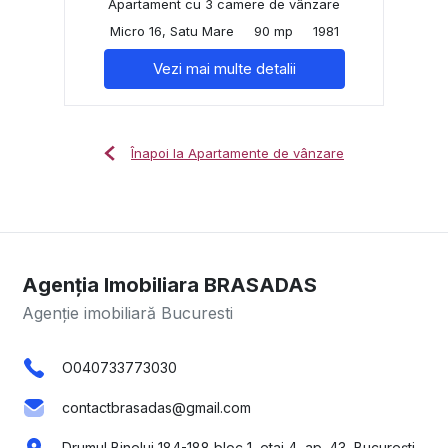
Apartament cu 3 camere de vânzare
Micro 16, Satu Mare
90 mp
1981
Vezi mai multe detalii
Înapoi la Apartamente de vânzare
Agenția Imobiliara BRASADAS
Agenție imobiliară Bucuresti
O040733773030
contactbrasadas@gmail.com
Drumul Binelui 184-188 bloc 1, etaj 4, ap. 43, București,