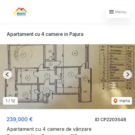
Meniu
Apartament cu 4 camere in Pajura
Previous
Nex
1
/
12
Harta
239,000 €
ID CP2203548
Apartament cu 4 camere de vânzare