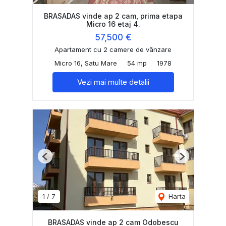
BRASADAS vinde ap 2 cam, prima etapa
Micro 16 etaj 4.
57,500 €
Apartament cu 2 camere de vânzare
Micro 16, Satu Mare
54 mp
1978
Vezi mai multe detalii
Previous
Next
1
/
7
Harta
BRASADAS vinde ap 2 cam Odobescu