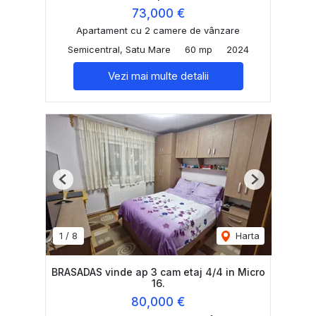
73,000 €
Apartament cu 2 camere de vânzare
Semicentral, Satu Mare
60 mp
2024
Vezi mai multe detalii
Previous
Next
1
/
8
Harta
BRASADAS vinde ap 3 cam etaj 4/4 in Micro
16.
80,000 €