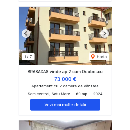
Previous
Next
1
/
7
Harta
BRASADAS vinde ap 2 cam Odobescu
73,000 €
Apartament cu 2 camere de vânzare
Semicentral, Satu Mare
60 mp
2024
Vezi mai multe detalii