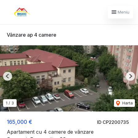
Meniu
Vânzare ap 4 camere
Previous
Nex
1
/
3
Harta
165,000 €
ID CP2200735
Apartament cu 4 camere de vânzare