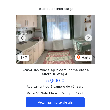
Te-ar putea interesa și:
Previous
Next
1
/
7
Harta
BRASADAS vinde ap 2 cam, prima etapa
Micro 16 etaj 4.
57,500 €
Apartament cu 2 camere de vânzare
Micro 16, Satu Mare
54 mp
1978
Vezi mai multe detalii